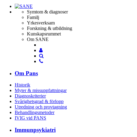
Symtom & diagnoser
Familj
Yrkesverksam
Forskning & utbildning
Kunskapsrummet
Om SANE
Mina
Mina
sidor
Sök
sidor
Sök
Om Pans
Historik
Myter & missuppfattningar
Diagnoskriterier
Svårighetsgrad & förlopp
Utredning och provtagning
Behandlings­metoder
IVIG vid PANS
Immunpsykiatri