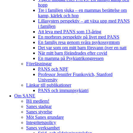
hopp
Tre i familjen sjuka – en mammas berättelse om
kamp, kärlek och hop
Lillasysters perspektiv – att växa upp med PANS
i familjen
Att leva med PANS som 13-åring
En morbrors perspektiv på livet med PANS
En familjs resa genom svåra psykossymtom
Det var som om mitt barn försvann över en natt
När mitt barn förändrades efter covid
En mamma på Psykiatrikongressen
Föreläsningar
PANS och NPF
Professor Jennifer Frankovich, Stanford
University
Länkar till publikationer
PANS och immunpsykiatri
Om SANE
Bli medlem!
Sanes stadgar
Sanes styrelse
Möt Sanes grundare
Integritetspolicy
Sanes verksamhet