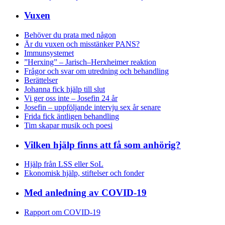
Vuxen
Behöver du prata med någon
Är du vuxen och misstänker PANS?
Immunsystemet
”Herxing” – Jarisch–Herxheimer reaktion
Frågor och svar om utredning och behandling
Berättelser
Johanna fick hjälp till slut
Vi ger oss inte – Josefin 24 år
Josefin – uppföljande intervju sex år senare
Frida fick äntligen behandling
Tim skapar musik och poesi
Vilken hjälp finns att få som anhörig?
Hjälp från LSS eller SoL
Ekonomisk hjälp, stiftelser och fonder
Med anledning av COVID-19
Rapport om COVID-19