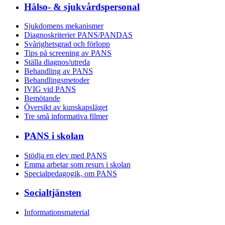
Hälso- & sjukvårdspersonal
Sjukdomens mekanismer
Diagnoskriterier PANS/PANDAS
Svårighetsgrad och förlopp
Tips på screening av PANS
Ställa diagnos/utreda
Behandling av PANS
Behandlings­metoder
IVIG vid PANS
Bemötande
Översikt av kunskapsläget
Tre små informativa filmer
PANS i skolan
Stödja en elev med PANS
Emma arbetar som resurs i skolan
Specialpedagogik, om PANS
Socialtjänsten
Informationsmaterial