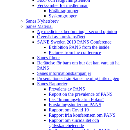
Stöd- och rådgivningstelefon
Verksamhet för medlemmar
Föräldragrupper
Syskongrupper
Sanes Nyhetsbrev
Sanes Material
Ny medicinsk bedömning – second opinion
Översikt av kunskapsläget
SANE Sweden 2019 PANS Conference
Exhibition PANS from the inside
Pictures from the conference
Sanes filmer
Berättelse för barn om hur det kan vara att ha
PANS
Sanes informationskampanjer
Presentationer från Sanes hearing i riksdagen
Sanes Rapporter
Prevalens av PANS
Report on the prevalence of PANS
Läs ”Immunpsykiatri i Fokus”
Forskningsstudier om PANS
Rapport om Covid 19
Rapport från konferensen om PANS
Rapport om suicidalitet och
självskadebeteende