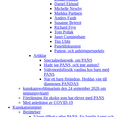
Daniel Eklund
Michelle Newby
Markku Partinen
Anders Fasth
Susanne Bejerot
Richard Frye
Tom Pollak
Janet Cunningham
Tim Ubhi
Paneldiskussion
Patient- och anhörigperspektiv
Artiklar
Specialpedagogik, om PANS
Hade jag PANS, och inte autism?
Självmordsförsök vanliga hos barn med
PANS
När ett barn förändras, Heddas väg till
diagnosen PANDAS
kunskapswebbinarium den 24 september 2026 om
immunpsykiatri
Föreläsning för skolor som har elever med PANS
Med anledning av COVID-19
Kunskapsrummet
Berättelser
Vägen tillbaka efter PANS. En familjs kamp och