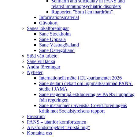
Selfharm and suicidality in PANS and
related immunopsychiatric disorders
Rapporten ”Som i en mardröm”
Informationsmaterial
Gåvokort
Sanes lokalföreningar
Sane Stockholm
Sane Uppsala
Sane Västragötaland
Sane Östergötland
Stöd vårt arbete
Sane vill tacka
Andra föreningar
Nyheter
Internationellt möte i EU-parlamentet 2026
Sane deltar i debatt om uppmärksammad PANS-
studie i JAMA
Sane reagerar på exkludering av PANS i uppdrag
från regeringen
Sane instämmer i Svenska Covid-föreningens
kritik mot Socialstyrelsens rapport
Pressrum
PANS – utanför komfortzonen
Arvsfondsprojektet ”Förstå mig”
Kontakta oss