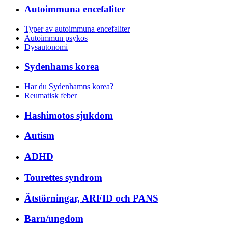
Autoimmuna encefaliter
Typer av autoimmuna encefaliter
Autoimmun psykos
Dysautonomi
Sydenhams korea
Har du Sydenhamns korea?
Reumatisk feber
Hashimotos sjukdom
Autism
ADHD
Tourettes syndrom
Ätstörningar, ARFID och PANS
Barn/ungdom