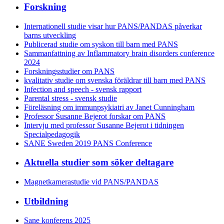
Forskning
Internationell studie visar hur PANS/PANDAS påverkar
barns utveckling
Publicerad studie om syskon till barn med PANS
Sammanfattning av Inflammatory brain disorders conference
2024
Forskningsstudier om PANS
kvalitativ studie om svenska föräldrar till barn med PANS
Infection and speech - svensk rapport
Parental stress - svensk studie
Föreläsning om immunpsykiatri av Janet Cunningham
Professor Susanne Bejerot forskar om PANS
Intervju med professor Susanne Bejerot i tidningen
Specialpedagogik
SANE Sweden 2019 PANS Conference
Aktuella studier som söker deltagare
Magnetkamerastudie vid PANS/PANDAS
Utbildning
Sane konferens 2025