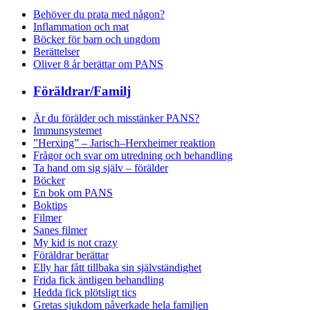
Behöver du prata med någon?
Inflammation och mat
Böcker för barn och ungdom
Berättelser
Oliver 8 år berättar om PANS
Föräldrar/Familj
Är du förälder och misstänker PANS?
Immunsystemet
”Herxing” – Jarisch–Herxheimer reaktion
Frågor och svar om utredning och behandling
Ta hand om sig själv – förälder
Böcker
En bok om PANS
Boktips
Filmer
Sanes filmer
My kid is not crazy
Föräldrar berättar
Elly har fått tillbaka sin självständighet
Frida fick äntligen behandling
Hedda fick plötsligt tics
Gretas sjukdom påverkade hela familjen