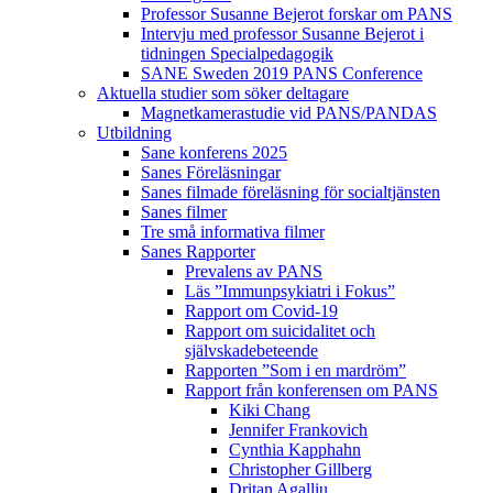
Professor Susanne Bejerot forskar om PANS
Intervju med professor Susanne Bejerot i
tidningen Specialpedagogik
SANE Sweden 2019 PANS Conference
Aktuella studier som söker deltagare
Magnetkamerastudie vid PANS/PANDAS
Utbildning
Sane konferens 2025
Sanes Föreläsningar
Sanes filmade föreläsning för socialtjänsten
Sanes filmer
Tre små informativa filmer
Sanes Rapporter
Prevalens av PANS
Läs ”Immunpsykiatri i Fokus”
Rapport om Covid-19
Rapport om suicidalitet och
självskadebeteende
Rapporten ”Som i en mardröm”
Rapport från konferensen om PANS
Kiki Chang
Jennifer Frankovich
Cynthia Kapphahn
Christopher Gillberg
Dritan Agalliu