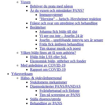
Vuxen
Behöver du prata med någon
Är du vuxen och misstänker PANS?
Immunsystemet
”Herxing” – Jarisch–Herxheimer reaktion
Frågor och svar om utredning och behandling
Berättelser
Johanna fick hjälp till slut
Vi ger oss inte – Josefin 24 år
Josefin – uppföljande intervju sex år senare
Frida fick äntligen behandling
Tim skapar musik och poesi
Vilken hjälp finns att få som anhörig?
Hjälp från LSS eller SoL
Ekonomisk hjälp, stiftelser och fonder
Med anledning av COVID-19
Rapport om COVID-19
Yrkesverksam
Hälso- & sjukvårdspersonal
Sjukdomens mekanismer
Diagnoskriterier PANS/PANDAS
Svårighetsgrad och förlopp
Tips på screening av PANS
Ställa diagnos/utreda
Behandling av PANS