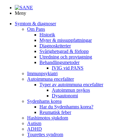
Meny
Symtom & diagnoser
Om Pans
Historik
Myter & missuppfattningar
Diagnoskriterier
Svårighetsgrad & förlopp
Utredning och provtagning
Behandlings­metoder
IVIG vid PANS
Immunpsykiatri
Autoimmuna encefaliter
Typer av autoimmuna encefaliter
Autoimmun psykos
Dysautonomi
Sydenhams korea
Har du Sydenhamns korea?
Reumatisk feber
Hashimotos sjukdom
Autism
ADHD
Tourettes syndrom