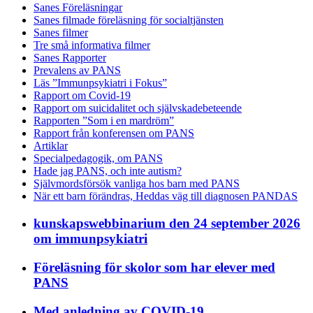
Sanes Föreläsningar
Sanes filmade föreläsning för socialtjänsten
Sanes filmer
Tre små informativa filmer
Sanes Rapporter
Prevalens av PANS
Läs ”Immunpsykiatri i Fokus”
Rapport om Covid-19
Rapport om suicidalitet och självskadebeteende
Rapporten ”Som i en mardröm”
Rapport från konferensen om PANS
Artiklar
Specialpedagogik, om PANS
Hade jag PANS, och inte autism?
Självmordsförsök vanliga hos barn med PANS
När ett barn förändras, Heddas väg till diagnosen PANDAS
kunskapswebbinarium den 24 september 2026
om immunpsykiatri
Föreläsning för skolor som har elever med
PANS
Med anledning av COVID-19