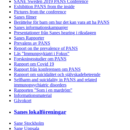
SANE Sweden 2019 PANS Conference
Exhibition PANS from the inside
Pictures from the conference
Sanes filmer
Berättelse för barn om hur det kan vara att ha PANS
Sanes informationskampanjer
Presentationer från Sanes hearing i riksdagen
Sanes Rapporter
Prevalens av PANS
Report on the prevalence of PANS
Läs ”Immunpsykiatri i Fokus”
Forskningsstudier om PANS
Rapport om Covid 19
Rapport från konferensen om PANS
Rapport om suicidalitet och självskadebeteende
Selfharm and suicidality in PANS and related
immunopsychiatric disorders
Rapporten ”Som i en mardröm”
Informationsmaterial
Gåvokort
Sanes lokalföreningar
Sane Stockholm
Sane Uppsala