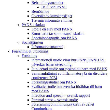
Behandlings­metoder
IVIG vid PANS
Bemötande
Översikt av kunskapsläget
Tre små informativa filmer
PANS i skolan
Stödja en elev med PANS
Emma arbetar som resurs i skolan
Specialpedagogik, om PANS
Socialtjänsten
Informationsmaterial
Forskning & utbildning
Forskning
Internationell studie visar hur PANS/PANDAS
påverkar barns utveckling
Publicerad studie om syskon till barn med PANS
Sammanfattning av Inflammatory brain disorders
conference 2024
Forskningsstudier om PANS
kvalitativ studie om svenska föräldrar till barn
med PANS
Infection and speech – svensk rapport
Parental stress – svensk studie
Föreläsning om immunpsykiatri av Janet
Cunningham