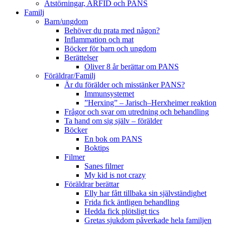
Ätstörningar, ARFID och PANS
Familj
Barn/ungdom
Behöver du prata med någon?
Inflammation och mat
Böcker för barn och ungdom
Berättelser
Oliver 8 år berättar om PANS
Föräldrar/Familj
Är du förälder och misstänker PANS?
Immunsystemet
”Herxing” – Jarisch–Herxheimer reaktion
Frågor och svar om utredning och behandling
Ta hand om sig själv – förälder
Böcker
En bok om PANS
Boktips
Filmer
Sanes filmer
My kid is not crazy
Föräldrar berättar
Elly har fått tillbaka sin självständighet
Frida fick äntligen behandling
Hedda fick plötsligt tics
Gretas sjukdom påverkade hela familjen