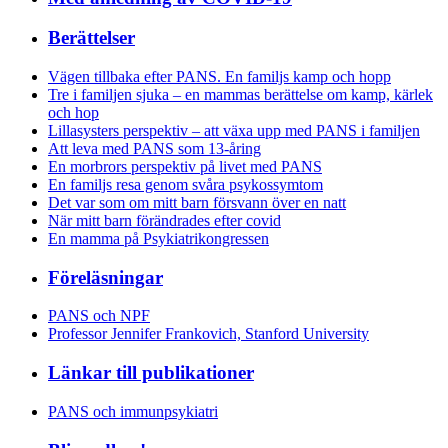
Berättelser
Vägen tillbaka efter PANS. En familjs kamp och hopp
Tre i familjen sjuka – en mammas berättelse om kamp, kärlek
och hop
Lillasysters perspektiv – att växa upp med PANS i familjen
Att leva med PANS som 13-åring
En morbrors perspektiv på livet med PANS
En familjs resa genom svåra psykossymtom
Det var som om mitt barn försvann över en natt
När mitt barn förändrades efter covid
En mamma på Psykiatrikongressen
Föreläsningar
PANS och NPF
Professor Jennifer Frankovich, Stanford University
Länkar till publikationer
PANS och immunpsykiatri