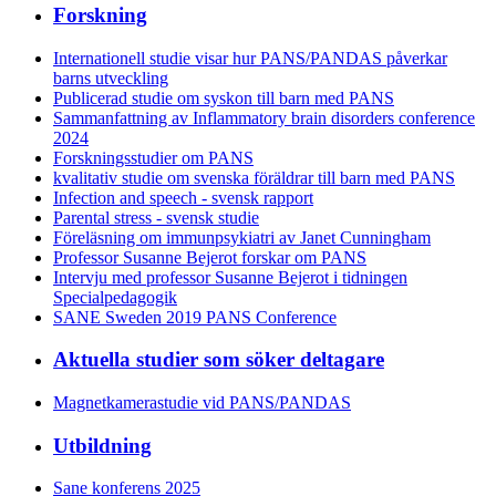
Forskning
Internationell studie visar hur PANS/PANDAS påverkar
barns utveckling
Publicerad studie om syskon till barn med PANS
Sammanfattning av Inflammatory brain disorders conference
2024
Forskningsstudier om PANS
kvalitativ studie om svenska föräldrar till barn med PANS
Infection and speech - svensk rapport
Parental stress - svensk studie
Föreläsning om immunpsykiatri av Janet Cunningham
Professor Susanne Bejerot forskar om PANS
Intervju med professor Susanne Bejerot i tidningen
Specialpedagogik
SANE Sweden 2019 PANS Conference
Aktuella studier som söker deltagare
Magnetkamerastudie vid PANS/PANDAS
Utbildning
Sane konferens 2025