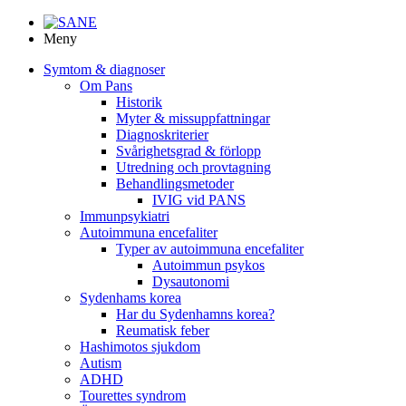
Meny
Symtom & diagnoser
Om Pans
Historik
Myter & missuppfattningar
Diagnoskriterier
Svårighetsgrad & förlopp
Utredning och provtagning
Behandlings­metoder
IVIG vid PANS
Immunpsykiatri
Autoimmuna encefaliter
Typer av autoimmuna encefaliter
Autoimmun psykos
Dysautonomi
Sydenhams korea
Har du Sydenhamns korea?
Reumatisk feber
Hashimotos sjukdom
Autism
ADHD
Tourettes syndrom