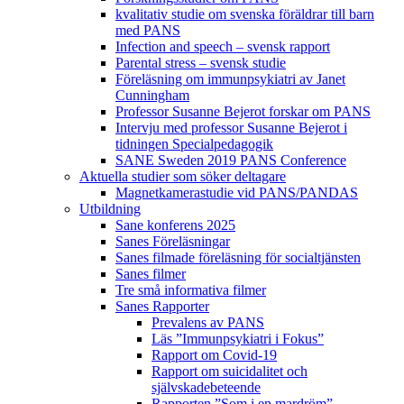
kvalitativ studie om svenska föräldrar till barn
med PANS
Infection and speech – svensk rapport
Parental stress – svensk studie
Föreläsning om immunpsykiatri av Janet
Cunningham
Professor Susanne Bejerot forskar om PANS
Intervju med professor Susanne Bejerot i
tidningen Specialpedagogik
SANE Sweden 2019 PANS Conference
Aktuella studier som söker deltagare
Magnetkamerastudie vid PANS/PANDAS
Utbildning
Sane konferens 2025
Sanes Föreläsningar
Sanes filmade föreläsning för socialtjänsten
Sanes filmer
Tre små informativa filmer
Sanes Rapporter
Prevalens av PANS
Läs ”Immunpsykiatri i Fokus”
Rapport om Covid-19
Rapport om suicidalitet och
självskadebeteende
Rapporten ”Som i en mardröm”