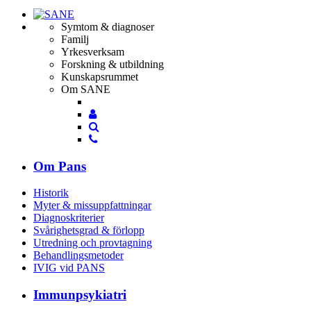
Symtom & diagnoser
Familj
Yrkesverksam
Forskning & utbildning
Kunskapsrummet
Om SANE
Mina
Mina
sidor
Sök
sidor
Sök
Om Pans
Historik
Myter & missuppfattningar
Diagnoskriterier
Svårighetsgrad & förlopp
Utredning och provtagning
Behandlings­metoder
IVIG vid PANS
Immunpsykiatri