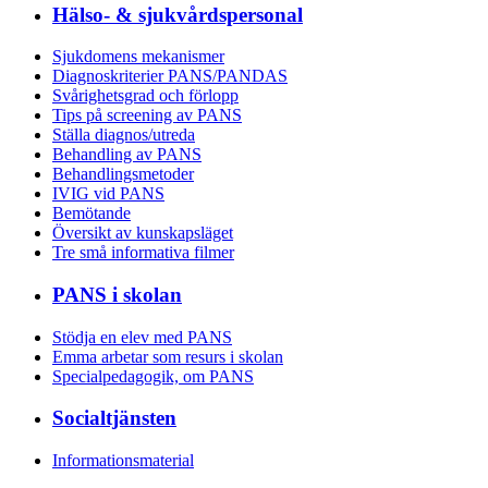
Hälso- & sjukvårdspersonal
Sjukdomens mekanismer
Diagnoskriterier PANS/PANDAS
Svårighetsgrad och förlopp
Tips på screening av PANS
Ställa diagnos/utreda
Behandling av PANS
Behandlings­metoder
IVIG vid PANS
Bemötande
Översikt av kunskapsläget
Tre små informativa filmer
PANS i skolan
Stödja en elev med PANS
Emma arbetar som resurs i skolan
Specialpedagogik, om PANS
Socialtjänsten
Informationsmaterial