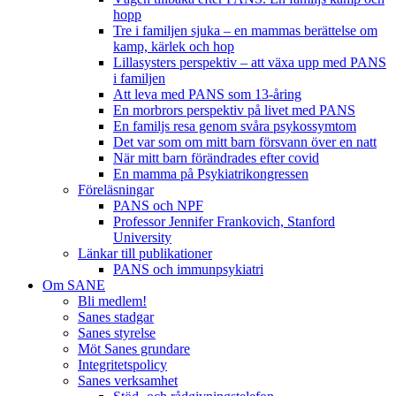
hopp
Tre i familjen sjuka – en mammas berättelse om
kamp, kärlek och hop
Lillasysters perspektiv – att växa upp med PANS
i familjen
Att leva med PANS som 13-åring
En morbrors perspektiv på livet med PANS
En familjs resa genom svåra psykossymtom
Det var som om mitt barn försvann över en natt
När mitt barn förändrades efter covid
En mamma på Psykiatrikongressen
Föreläsningar
PANS och NPF
Professor Jennifer Frankovich, Stanford
University
Länkar till publikationer
PANS och immunpsykiatri
Om SANE
Bli medlem!
Sanes stadgar
Sanes styrelse
Möt Sanes grundare
Integritetspolicy
Sanes verksamhet