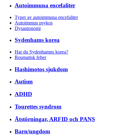
Autoimmuna encefaliter
Typer av autoimmuna encefaliter
Autoimmun psykos
Dysautonomi
Sydenhams korea
Har du Sydenhamns korea?
Reumatisk feber
Hashimotos sjukdom
Autism
ADHD
Tourettes syndrom
Ätstörningar, ARFID och PANS
Barn/ungdom