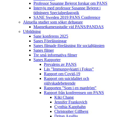
Professor Susanne Bejerot forskar om PANS
Intervju med professor Susanne Bejerot i
tidningen Specialpedagogik
SANE Sweden 2019 PANS Conference
Aktuella studier som söker deltagare
Magnetkamerastudie vid PANS/PANDAS
Utbildning
Sane konferens 2025
Sanes Föreläsningar
Sanes filmade föreläsning för socialtjänsten
Sanes filmer
Tre små informativa filmer
Sanes Rapporter
Prevalens av PANS
Läs ”Immunpsykiatri i Fokus”
Rapport om Covid-19
Rapport om suicidalitet och
självskadebeteende
Rapporten ”Som i en mardröm”
Rapport från konferensen om PANS
Kiki Chang
Jennifer Frankovich
Cynthia Kapphahn
Christopher Gillberg
Dritan Agalliu