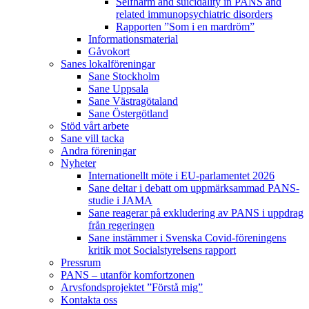
Selfharm and suicidality in PANS and
related immunopsychiatric disorders
Rapporten ”Som i en mardröm”
Informationsmaterial
Gåvokort
Sanes lokalföreningar
Sane Stockholm
Sane Uppsala
Sane Västragötaland
Sane Östergötland
Stöd vårt arbete
Sane vill tacka
Andra föreningar
Nyheter
Internationellt möte i EU-parlamentet 2026
Sane deltar i debatt om uppmärksammad PANS-
studie i JAMA
Sane reagerar på exkludering av PANS i uppdrag
från regeringen
Sane instämmer i Svenska Covid-föreningens
kritik mot Socialstyrelsens rapport
Pressrum
PANS – utanför komfortzonen
Arvsfondsprojektet ”Förstå mig”
Kontakta oss