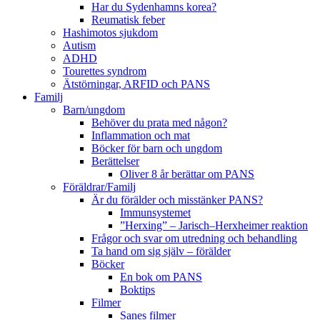
Har du Sydenhamns korea?
Reumatisk feber
Hashimotos sjukdom
Autism
ADHD
Tourettes syndrom
Ätstörningar, ARFID och PANS
Familj
Barn/ungdom
Behöver du prata med någon?
Inflammation och mat
Böcker för barn och ungdom
Berättelser
Oliver 8 år berättar om PANS
Föräldrar/Familj
Är du förälder och misstänker PANS?
Immunsystemet
”Herxing” – Jarisch–Herxheimer reaktion
Frågor och svar om utredning och behandling
Ta hand om sig själv – förälder
Böcker
En bok om PANS
Boktips
Filmer
Sanes filmer