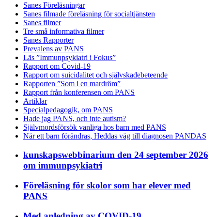
Sanes Föreläsningar
Sanes filmade föreläsning för socialtjänsten
Sanes filmer
Tre små informativa filmer
Sanes Rapporter
Prevalens av PANS
Läs ”Immunpsykiatri i Fokus”
Rapport om Covid-19
Rapport om suicidalitet och självskadebeteende
Rapporten ”Som i en mardröm”
Rapport från konferensen om PANS
Artiklar
Specialpedagogik, om PANS
Hade jag PANS, och inte autism?
Självmordsförsök vanliga hos barn med PANS
När ett barn förändras, Heddas väg till diagnosen PANDAS
kunskapswebbinarium den 24 september 2026
om immunpsykiatri
Föreläsning för skolor som har elever med
PANS
Med anledning av COVID-19