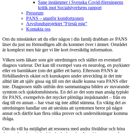
Sane instämmer i Svenska Covid-föreningens
kritik mot Socialstyrelsens rapport
Pressrum
PANS – utanför komfortzonen
Arvsfondsprojektet ”Förstå mig”
Kontakta oss
Om du misstänker att du eller någon i din familj drabbats av PANS
läser du just nu förmodligen allt du kommer över i ämnet. Området
är komplext men här ger vi lite kort översiktlig information.
Vilken sorts läkare som gör utredningen och ställer en eventuell
diagnos varierar. Det kan till exempel vara en neurolog, en psykiater
eller en barnläkare (om det gäller ett barn). Eftersom PANS är
förhållandevis okänt och kunskapen under utveckling är det inte
alltid lätt att själv gissa sig till om det skulle kunna vara PANS eller
inte. Diagnosen ställs utifrån den sammantagna bilden av nuvarande
symtom och sjukdomshistoria. En del av det som man ansåg typiskt
för PANS, exempelvis det mycket plötsliga insjuknandet – från en
dag till en annan – har visat sig inte alltid stämma. En viktig del av
utredningen handlar om att utesluta att symtomen beror på något
annat och därför kan flera olika prover och undersökningar komma
ifråga.
Om du vill ha möjlighet att resonera med andra föräldrar och höra