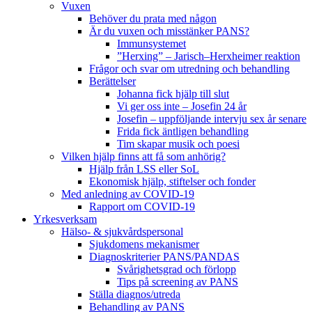
Vuxen
Behöver du prata med någon
Är du vuxen och misstänker PANS?
Immunsystemet
”Herxing” – Jarisch–Herxheimer reaktion
Frågor och svar om utredning och behandling
Berättelser
Johanna fick hjälp till slut
Vi ger oss inte – Josefin 24 år
Josefin – uppföljande intervju sex år senare
Frida fick äntligen behandling
Tim skapar musik och poesi
Vilken hjälp finns att få som anhörig?
Hjälp från LSS eller SoL
Ekonomisk hjälp, stiftelser och fonder
Med anledning av COVID-19
Rapport om COVID-19
Yrkesverksam
Hälso- & sjukvårdspersonal
Sjukdomens mekanismer
Diagnoskriterier PANS/PANDAS
Svårighetsgrad och förlopp
Tips på screening av PANS
Ställa diagnos/utreda
Behandling av PANS