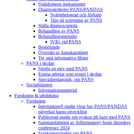
Sjukdomens mekanismer
Diagnoskriterier PANS/PANDAS
Svårighetsgrad och förlopp
Tips på screening av PANS
Ställa diagnos/utreda
Behandling av PANS
Behandlings­metoder
IVIG vid PANS
Bemötande
Översikt av kunskapsläget
Tre små informativa filmer
PANS i skolan
Stödja en elev med PANS
Emma arbetar som resurs i skolan
Specialpedagogik, om PANS
Socialtjänsten
Informationsmaterial
Forskning & utbildning
Forskning
Internationell studie visar hur PANS/PANDAS
påverkar barns utveckling
Publicerad studie om syskon till barn med PANS
Sammanfattning av Inflammatory brain disorders
conference 2024
Forskningsstudier om PANS