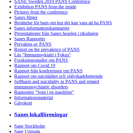
SANE Sweden 2019 PANS Conference
Exhibition PANS from the inside
Pictures from the conference
Sanes filmer
Berättelse för barn om hur det kan vara att ha PANS
Sanes informationskampanjer
Presentationer från Sanes hearing i riksdagen
Sanes Rapporter
Prevalens av PANS
Report on the prevalence of PANS
Läs ”Immunpsykiatri i Fokus”
Forskningsstudier om PANS
Rapport om Covid 19
Rapport från konferensen om PANS
Rapport om suicidalitet och självskadebeteende
Selfharm and suicidality in PANS and related
immunopsychiatric disorders
Rapporten ”Som i en mardröm”
Informationsmaterial
Gåvokort
Sanes lokalföreningar
Sane Stockholm
Sane Uppsala