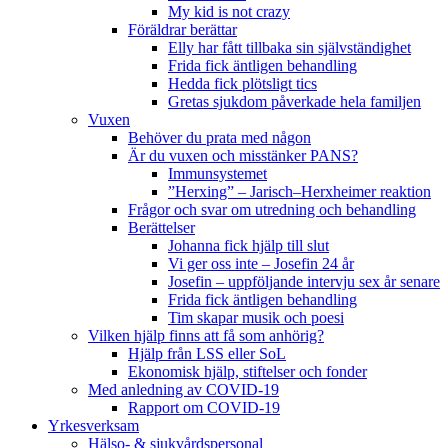
My kid is not crazy
Föräldrar berättar
Elly har fått tillbaka sin självständighet
Frida fick äntligen behandling
Hedda fick plötsligt tics
Gretas sjukdom påverkade hela familjen
Vuxen
Behöver du prata med någon
Är du vuxen och misstänker PANS?
Immunsystemet
”Herxing” – Jarisch–Herxheimer reaktion
Frågor och svar om utredning och behandling
Berättelser
Johanna fick hjälp till slut
Vi ger oss inte – Josefin 24 år
Josefin – uppföljande intervju sex år senare
Frida fick äntligen behandling
Tim skapar musik och poesi
Vilken hjälp finns att få som anhörig?
Hjälp från LSS eller SoL
Ekonomisk hjälp, stiftelser och fonder
Med anledning av COVID-19
Rapport om COVID-19
Yrkesverksam
Hälso- & sjukvårdspersonal