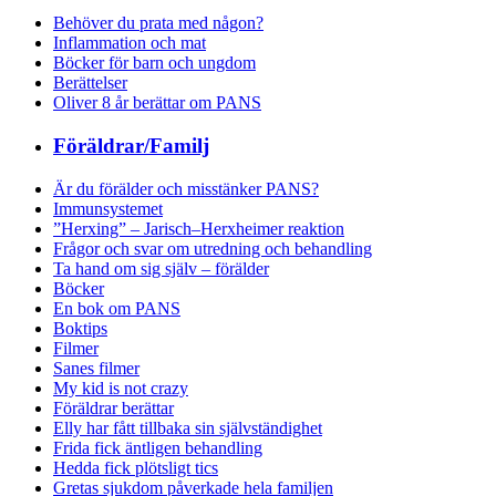
Behöver du prata med någon?
Inflammation och mat
Böcker för barn och ungdom
Berättelser
Oliver 8 år berättar om PANS
Föräldrar/Familj
Är du förälder och misstänker PANS?
Immunsystemet
”Herxing” – Jarisch–Herxheimer reaktion
Frågor och svar om utredning och behandling
Ta hand om sig själv – förälder
Böcker
En bok om PANS
Boktips
Filmer
Sanes filmer
My kid is not crazy
Föräldrar berättar
Elly har fått tillbaka sin självständighet
Frida fick äntligen behandling
Hedda fick plötsligt tics
Gretas sjukdom påverkade hela familjen