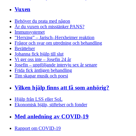
Vuxen
Behöver du prata med någon
Är du vuxen och misstänker PANS?
Immunsystemet
”Herxing” – Jarisch–Herxheimer reaktion
Frågor och svar om utredning och behandling
Berättelser
Johanna fick hjälp till slut
Vi ger oss inte – Josefin 24 år
Josefin – uppföljande intervju sex år senare
Frida fick äntligen behandling
Tim skapar musik och poesi
Vilken hjälp finns att få som anhörig?
Hjälp från LSS eller SoL
Ekonomisk hjälp, stiftelser och fonder
Med anledning av COVID-19
Rapport om COVID-19