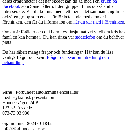
deras erfarenheter i det här skedet kan du gå med i en
grupp på
Facebook
som Sane håller i. I den gruppen finns också andra
intresserade. Vill du komma med i ett mer slutet sammanhang finns
också en grupp som endast är för betalande medlemmar i
föreningen, den får du information om
när du går med i föreningen
.
Om du är förälder och ditt barn nyss insjuknat vet vi vilken kris hela
familjen kan hamna i. Du kan ringa vår
stödtelefon
om du behöver
prata.
Du har säkert många frågor och funderingar. Här kan du läsa
vanliga frågor och svar:
Frågor och svar om utredning och
behandling.
Sane
- Förbundet autoimmuna encefaliter
med psykiatrisk presentation
Handelsvägen 24 B
122 32 Enskede
073-73 93 930
org. nummer 802470-1842
info@forbundetsane.se