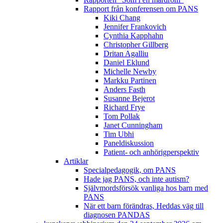
Rapport från konferensen om PANS
Kiki Chang
Jennifer Frankovich
Cynthia Kapphahn
Christopher Gillberg
Dritan Agalliu
Daniel Eklund
Michelle Newby
Markku Partinen
Anders Fasth
Susanne Bejerot
Richard Frye
Tom Pollak
Janet Cunningham
Tim Ubhi
Paneldiskussion
Patient- och anhörigperspektiv
Artiklar
Specialpedagogik, om PANS
Hade jag PANS, och inte autism?
Självmordsförsök vanliga hos barn med
PANS
När ett barn förändras, Heddas väg till
diagnosen PANDAS