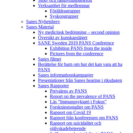
Stöd- och rådgivningstelefon
Verksamhet för medlemmar
Föräldragrupper
Syskongrupper
Sanes Nyhetsbrev
Sanes Material
Ny medicinsk bedömning – second opinion
Översikt av kunskapsläget
SANE Sweden 2019 PANS Conference
Exhibition PANS from the inside
Pictures from the conference
Sanes filmer
Berättelse för barn om hur det kan vara att ha
PANS
Sanes informationskampanjer
Presentationer från Sanes hearing i riksdagen
Sanes Rapporter
Prevalens av PANS
Report on the prevalence of PANS
Läs ”Immunpsykiatri i Fokus”
Forskningsstudier om PANS
Rapport om Covid 19
Rapport från konferensen om PANS
Rapport om suicidalitet och
självskadebeteende