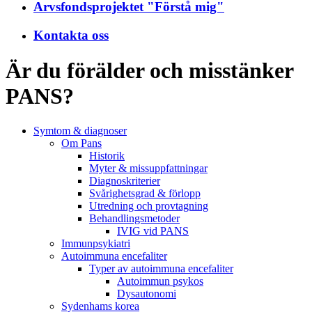
Arvsfondsprojektet "Förstå mig"
Kontakta oss
Är du förälder och misstänker
PANS?
Symtom & diagnoser
Om Pans
Historik
Myter & missuppfattningar
Diagnoskriterier
Svårighetsgrad & förlopp
Utredning och provtagning
Behandlings­metoder
IVIG vid PANS
Immunpsykiatri
Autoimmuna encefaliter
Typer av autoimmuna encefaliter
Autoimmun psykos
Dysautonomi
Sydenhams korea