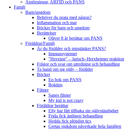
Ätstörningar, ARFID och PANS
Familj
Barn/ungdom
Behöver du prata med någon?
Inflammation och mat
Böcker för barn och ungdom
Berättelser
Oliver 8 år berättar om PANS
Föräldrar/Familj
Är du förälder och misstänker PANS?
Immunsystemet
”Herxing” – Jarisch–Herxheimer reaktion
Frågor och svar om utredning och behandling
Ta hand om sig själv – förälder
Böcker
En bok om PANS
Boktips
Filmer
Sanes filmer
My kid is not crazy
Föräldrar berättar
Elly har fått tillbaka sin självständighet
Frida fick äntligen behandling
Hedda fick plötsligt tics
Gretas sjukdom påverkade hela familjen