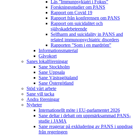
Läs ”Immunpsykiatri i Fokus”
Forskningsstudier om PANS
Rapport om Covid 19
Rapport från konferensen om PANS
Rapport om suicidalitet och
självskadebeteende
Selfharm and suicidality in PANS and
related immunopsychiatric disorders
Rapporten ”Som i en mardröm”
Informationsmaterial
Gåvokort
Sanes lokalföreningar
Sane Stockholm
Sane Uppsala
Sane Västragötaland
Sane Östergötland
Stöd vårt arbete
Sane vill tacka
Andra föreningar
Nyheter
Internationellt möte i EU-parlamentet 2026
Sane deltar i debatt om uppmärksammad PANS-
studie i JAMA
Sane reagerar på exkludering av PANS i uppdrag
från regeringen