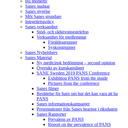
Bli medlem!
Sanes stadgar
Sanes styrelse
Möt Sanes grundare
Integritetspolicy
Sanes verksamhet
Stöd- och rådgivningstelefon
Verksamhet för medlemmar
Föräldragrupper
Syskongrupper
Sanes Nyhetsbrev
Sanes Material
Ny medicinsk bedömning – second opinion
Översikt av kunskapsläget
SANE Sweden 2019 PANS Conference
Exhibition PANS from the inside
Pictures from the conference
Sanes filmer
Berättelse för barn om hur det kan vara att ha
PANS
Sanes informationskampanjer
Presentationer från Sanes hearing i riksdagen
Sanes Rapporter
Prevalens av PANS
Report on the prevalence of PANS