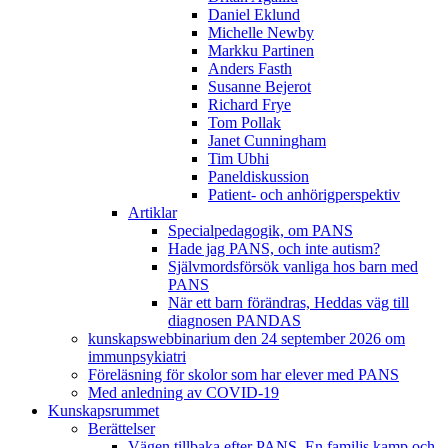
Daniel Eklund
Michelle Newby
Markku Partinen
Anders Fasth
Susanne Bejerot
Richard Frye
Tom Pollak
Janet Cunningham
Tim Ubhi
Paneldiskussion
Patient- och anhörigperspektiv
Artiklar
Specialpedagogik, om PANS
Hade jag PANS, och inte autism?
Självmordsförsök vanliga hos barn med
PANS
När ett barn förändras, Heddas väg till
diagnosen PANDAS
kunskapswebbinarium den 24 september 2026 om
immunpsykiatri
Föreläsning för skolor som har elever med PANS
Med anledning av COVID-19
Kunskapsrummet
Berättelser
Vägen tillbaka efter PANS. En familjs kamp och