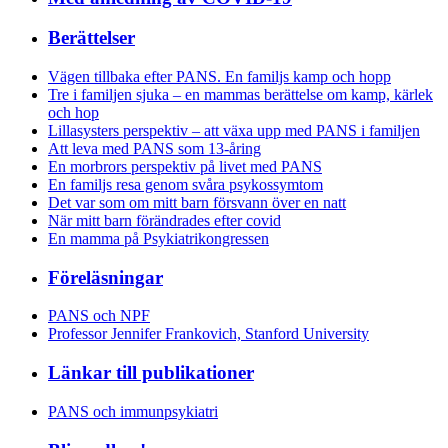
Berättelser
Vägen tillbaka efter PANS. En familjs kamp och hopp
Tre i familjen sjuka – en mammas berättelse om kamp, kärlek
och hop
Lillasysters perspektiv – att växa upp med PANS i familjen
Att leva med PANS som 13-åring
En morbrors perspektiv på livet med PANS
En familjs resa genom svåra psykossymtom
Det var som om mitt barn försvann över en natt
När mitt barn förändrades efter covid
En mamma på Psykiatrikongressen
Föreläsningar
PANS och NPF
Professor Jennifer Frankovich, Stanford University
Länkar till publikationer
PANS och immunpsykiatri