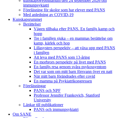
kunskapswebbinarium den 24 september 2026 om
immunpsykiatri
Föreläsning för skolor som har elever med PANS
Med anledning av COVID-19
Kunskapsrummet
Berättelser
Vägen tillbaka efter PANS. En familjs kamp och
hopp
Tre i familjen sjuka – en mammas berättelse om
kamp, kärlek och hop
Lillasysters perspektiv – att växa upp med PANS
i familjen
Att leva med PANS som 13-åring
En morbrors perspektiv på livet med PANS
En familjs resa genom svåra psykossymtom
Det var som om mitt barn försvann över en natt
När mitt barn förändrades efter covid
En mamma på Psykiatrikongressen
Föreläsningar
PANS och NPF
Professor Jennifer Frankovich, Stanford
University
Länkar till publikationer
PANS och immunpsykiatri
Om SANE