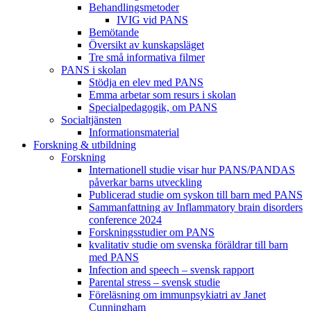
Behandlings­metoder
IVIG vid PANS
Bemötande
Översikt av kunskapsläget
Tre små informativa filmer
PANS i skolan
Stödja en elev med PANS
Emma arbetar som resurs i skolan
Specialpedagogik, om PANS
Socialtjänsten
Informationsmaterial
Forskning & utbildning
Forskning
Internationell studie visar hur PANS/PANDAS
påverkar barns utveckling
Publicerad studie om syskon till barn med PANS
Sammanfattning av Inflammatory brain disorders
conference 2024
Forskningsstudier om PANS
kvalitativ studie om svenska föräldrar till barn
med PANS
Infection and speech – svensk rapport
Parental stress – svensk studie
Föreläsning om immunpsykiatri av Janet
Cunningham