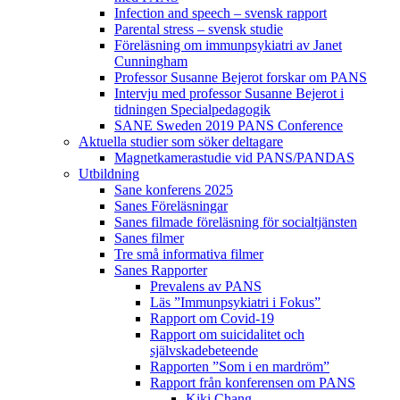
Infection and speech – svensk rapport
Parental stress – svensk studie
Föreläsning om immunpsykiatri av Janet
Cunningham
Professor Susanne Bejerot forskar om PANS
Intervju med professor Susanne Bejerot i
tidningen Specialpedagogik
SANE Sweden 2019 PANS Conference
Aktuella studier som söker deltagare
Magnetkamerastudie vid PANS/PANDAS
Utbildning
Sane konferens 2025
Sanes Föreläsningar
Sanes filmade föreläsning för socialtjänsten
Sanes filmer
Tre små informativa filmer
Sanes Rapporter
Prevalens av PANS
Läs ”Immunpsykiatri i Fokus”
Rapport om Covid-19
Rapport om suicidalitet och
självskadebeteende
Rapporten ”Som i en mardröm”
Rapport från konferensen om PANS
Kiki Chang