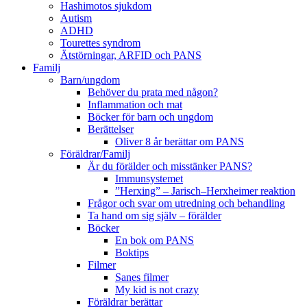
Hashimotos sjukdom
Autism
ADHD
Tourettes syndrom
Ätstörningar, ARFID och PANS
Familj
Barn/ungdom
Behöver du prata med någon?
Inflammation och mat
Böcker för barn och ungdom
Berättelser
Oliver 8 år berättar om PANS
Föräldrar/Familj
Är du förälder och misstänker PANS?
Immunsystemet
”Herxing” – Jarisch–Herxheimer reaktion
Frågor och svar om utredning och behandling
Ta hand om sig själv – förälder
Böcker
En bok om PANS
Boktips
Filmer
Sanes filmer
My kid is not crazy
Föräldrar berättar