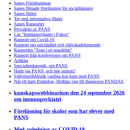
Sanes Föreläsningar
Sanes filmade föreläsning för socialtjänsten
Sanes filmer
Tre små informativa filmer
Sanes Rapporter
Prevalens av PANS
Läs ”Immunpsykiatri i Fokus”
Rapport om Covid-19
Rapport om suicidalitet och självskadebeteende
Rapporten ”Som i en mardröm”
Rapport från konferensen om PANS
Artiklar
Specialpedagogik, om PANS
Hade jag PANS, och inte autism?
Självmordsförsök vanliga hos barn med PANS
När ett barn förändras, Heddas väg till diagnosen PANDAS
kunskapswebbinarium den 24 september 2026
om immunpsykiatri
Föreläsning för skolor som har elever med
PANS
Med anledning av COVID-19