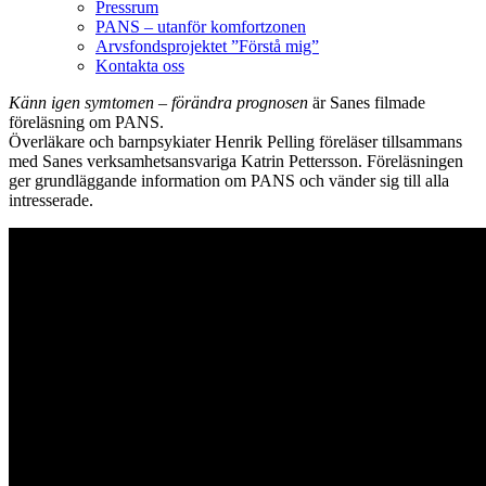
Pressrum
PANS – utanför komfortzonen
Arvsfondsprojektet ”Förstå mig”
Kontakta oss
Känn igen symtomen – förändra prognosen
är Sanes filmade
föreläsning om PANS.
Överläkare och barnpsykiater Henrik Pelling föreläser tillsammans
med Sanes verksamhetsansvariga Katrin Pettersson. Föreläsningen
ger grundläggande information om PANS och vänder sig till alla
intresserade.