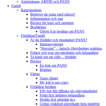
Ätstörningar, ARFID och PANS
Familj
Barn/ungdom
Behöver du prata med någon?
Inflammation och mat
Böcker för barn och ungdom
Berättelser
Oliver 8 år berättar om PANS
Föräldrar/Familj
Är du förälder och misstänker PANS?
Immunsystemet
”Herxing” – Jarisch–Herxheimer reaktion
Frågor och svar om utredning och behandling
Ta hand om sig själv – förälder
Böcker
En bok om PANS
Boktips
Filmer
Sanes filmer
My kid is not crazy
Föräldrar berättar
Elly har fått tillbaka sin självständighet
Frida fick äntligen behandling
Hedda fick plötsligt tics
Gretas sjukdom påverkade hela familjen