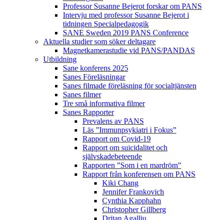
Professor Susanne Bejerot forskar om PANS
Intervju med professor Susanne Bejerot i
tidningen Specialpedagogik
SANE Sweden 2019 PANS Conference
Aktuella studier som söker deltagare
Magnetkamerastudie vid PANS/PANDAS
Utbildning
Sane konferens 2025
Sanes Föreläsningar
Sanes filmade föreläsning för socialtjänsten
Sanes filmer
Tre små informativa filmer
Sanes Rapporter
Prevalens av PANS
Läs ”Immunpsykiatri i Fokus”
Rapport om Covid-19
Rapport om suicidalitet och
självskadebeteende
Rapporten ”Som i en mardröm”
Rapport från konferensen om PANS
Kiki Chang
Jennifer Frankovich
Cynthia Kapphahn
Christopher Gillberg
Dritan Agalliu