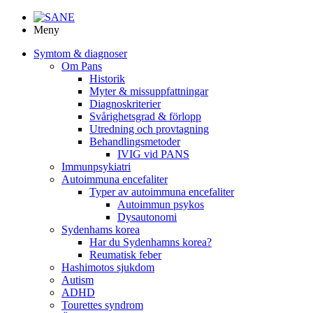
Meny
Symtom & diagnoser
Om Pans
Historik
Myter & missuppfattningar
Diagnoskriterier
Svårighetsgrad & förlopp
Utredning och provtagning
Behandlings­metoder
IVIG vid PANS
Immunpsykiatri
Autoimmuna encefaliter
Typer av autoimmuna encefaliter
Autoimmun psykos
Dysautonomi
Sydenhams korea
Har du Sydenhamns korea?
Reumatisk feber
Hashimotos sjukdom
Autism
ADHD
Tourettes syndrom