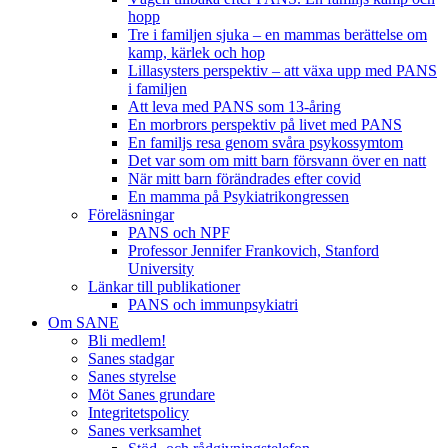
hopp
Tre i familjen sjuka – en mammas berättelse om
kamp, kärlek och hop
Lillasysters perspektiv – att växa upp med PANS
i familjen
Att leva med PANS som 13-åring
En morbrors perspektiv på livet med PANS
En familjs resa genom svåra psykossymtom
Det var som om mitt barn försvann över en natt
När mitt barn förändrades efter covid
En mamma på Psykiatrikongressen
Föreläsningar
PANS och NPF
Professor Jennifer Frankovich, Stanford
University
Länkar till publikationer
PANS och immunpsykiatri
Om SANE
Bli medlem!
Sanes stadgar
Sanes styrelse
Möt Sanes grundare
Integritetspolicy
Sanes verksamhet