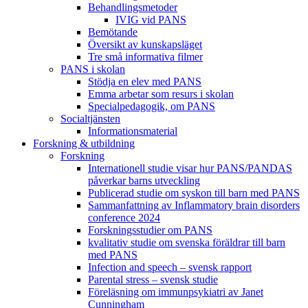
Behandlings­metoder
IVIG vid PANS
Bemötande
Översikt av kunskapsläget
Tre små informativa filmer
PANS i skolan
Stödja en elev med PANS
Emma arbetar som resurs i skolan
Specialpedagogik, om PANS
Socialtjänsten
Informationsmaterial
Forskning & utbildning
Forskning
Internationell studie visar hur PANS/PANDAS
påverkar barns utveckling
Publicerad studie om syskon till barn med PANS
Sammanfattning av Inflammatory brain disorders
conference 2024
Forskningsstudier om PANS
kvalitativ studie om svenska föräldrar till barn
med PANS
Infection and speech – svensk rapport
Parental stress – svensk studie
Föreläsning om immunpsykiatri av Janet
Cunningham