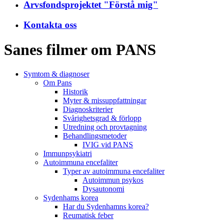
Arvsfondsprojektet "Förstå mig"
Kontakta oss
Sanes filmer om PANS
Symtom & diagnoser
Om Pans
Historik
Myter & missuppfattningar
Diagnoskriterier
Svårighetsgrad & förlopp
Utredning och provtagning
Behandlings­metoder
IVIG vid PANS
Immunpsykiatri
Autoimmuna encefaliter
Typer av autoimmuna encefaliter
Autoimmun psykos
Dysautonomi
Sydenhams korea
Har du Sydenhamns korea?
Reumatisk feber