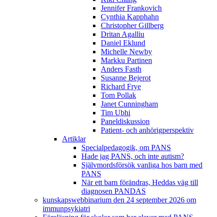
Jennifer Frankovich
Cynthia Kapphahn
Christopher Gillberg
Dritan Agalliu
Daniel Eklund
Michelle Newby
Markku Partinen
Anders Fasth
Susanne Bejerot
Richard Frye
Tom Pollak
Janet Cunningham
Tim Ubhi
Paneldiskussion
Patient- och anhörigperspektiv
Artiklar
Specialpedagogik, om PANS
Hade jag PANS, och inte autism?
Självmordsförsök vanliga hos barn med
PANS
När ett barn förändras, Heddas väg till
diagnosen PANDAS
kunskapswebbinarium den 24 september 2026 om
immunpsykiatri