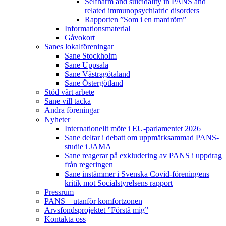
Selfharm and suicidality in PANS and
related immunopsychiatric disorders
Rapporten ”Som i en mardröm”
Informationsmaterial
Gåvokort
Sanes lokalföreningar
Sane Stockholm
Sane Uppsala
Sane Västragötaland
Sane Östergötland
Stöd vårt arbete
Sane vill tacka
Andra föreningar
Nyheter
Internationellt möte i EU-parlamentet 2026
Sane deltar i debatt om uppmärksammad PANS-
studie i JAMA
Sane reagerar på exkludering av PANS i uppdrag
från regeringen
Sane instämmer i Svenska Covid-föreningens
kritik mot Socialstyrelsens rapport
Pressrum
PANS – utanför komfortzonen
Arvsfondsprojektet ”Förstå mig”
Kontakta oss