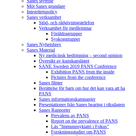
Sanes styrelse
Möt Sanes grundare
Integritetspolicy
Sanes verksamhet
Stöd- och rådgivningstelefon
Verksamhet för medlemmar
Föräldragrupper
Syskongrupper
Sanes Nyhetsbrev
Sanes Material
Ny medicinsk bedömning – second opinion
Översikt av kunskapsläget
SANE Sweden 2019 PANS Conference
Exhibition PANS from the inside
Pictures from the conference
Sanes filmer
Berättelse för barn om hur det kan vara att ha
PANS
Sanes informationskampanjer
Presentationer från Sanes hearing i riksdagen
Sanes Rapporter
Prevalens av PANS
Report on the prevalence of PANS
Läs ”Immunpsykiatri i Fokus”
Forskningsstudier om PANS