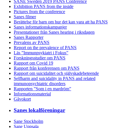
SANE Sweden 2019 PANS Conference
Exhibition PANS from the inside
Pictures from the conference
Sanes filmer
Berättelse för barn om hur det kan vara att ha PANS
Sanes informationskampanjer
Presentationer från Sanes hearing i riksdagen
Sanes Rapporter
Prevalens av PANS
Report on the prevalence of PANS
Läs ”Immunpsykiatri i Fokus”
Forskningsstudier om PANS
Rapport om Covid 19
Rapport från konferensen om PANS
Rapport om suicidalitet och självskadebeteende
Selfharm and suicidality in PANS and related
immunopsychiatric disorders
Rapporten ”Som i en mardröm”
Informationsmaterial
Gåvokort
Sanes lokalföreningar
Sane Stockholm
Sane Uppsala