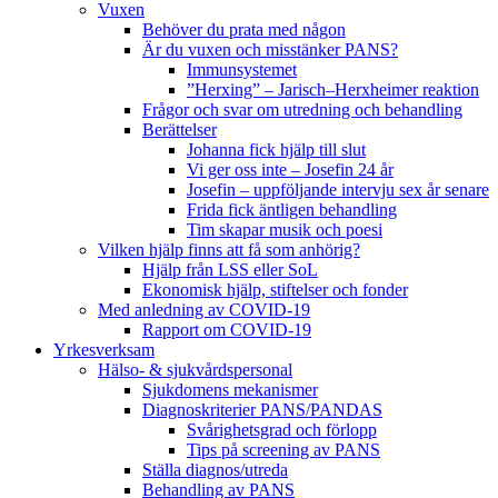
Vuxen
Behöver du prata med någon
Är du vuxen och misstänker PANS?
Immunsystemet
”Herxing” – Jarisch–Herxheimer reaktion
Frågor och svar om utredning och behandling
Berättelser
Johanna fick hjälp till slut
Vi ger oss inte – Josefin 24 år
Josefin – uppföljande intervju sex år senare
Frida fick äntligen behandling
Tim skapar musik och poesi
Vilken hjälp finns att få som anhörig?
Hjälp från LSS eller SoL
Ekonomisk hjälp, stiftelser och fonder
Med anledning av COVID-19
Rapport om COVID-19
Yrkesverksam
Hälso- & sjukvårdspersonal
Sjukdomens mekanismer
Diagnoskriterier PANS/PANDAS
Svårighetsgrad och förlopp
Tips på screening av PANS
Ställa diagnos/utreda
Behandling av PANS