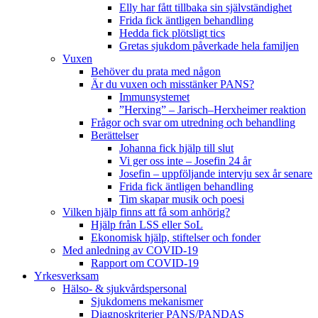
Elly har fått tillbaka sin självständighet
Frida fick äntligen behandling
Hedda fick plötsligt tics
Gretas sjukdom påverkade hela familjen
Vuxen
Behöver du prata med någon
Är du vuxen och misstänker PANS?
Immunsystemet
”Herxing” – Jarisch–Herxheimer reaktion
Frågor och svar om utredning och behandling
Berättelser
Johanna fick hjälp till slut
Vi ger oss inte – Josefin 24 år
Josefin – uppföljande intervju sex år senare
Frida fick äntligen behandling
Tim skapar musik och poesi
Vilken hjälp finns att få som anhörig?
Hjälp från LSS eller SoL
Ekonomisk hjälp, stiftelser och fonder
Med anledning av COVID-19
Rapport om COVID-19
Yrkesverksam
Hälso- & sjukvårdspersonal
Sjukdomens mekanismer
Diagnoskriterier PANS/PANDAS