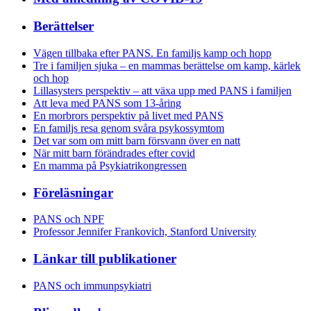
Berättelser
Vägen tillbaka efter PANS. En familjs kamp och hopp
Tre i familjen sjuka – en mammas berättelse om kamp, kärlek
och hop
Lillasysters perspektiv – att växa upp med PANS i familjen
Att leva med PANS som 13-åring
En morbrors perspektiv på livet med PANS
En familjs resa genom svåra psykossymtom
Det var som om mitt barn försvann över en natt
När mitt barn förändrades efter covid
En mamma på Psykiatrikongressen
Föreläsningar
PANS och NPF
Professor Jennifer Frankovich, Stanford University
Länkar till publikationer
PANS och immunpsykiatri