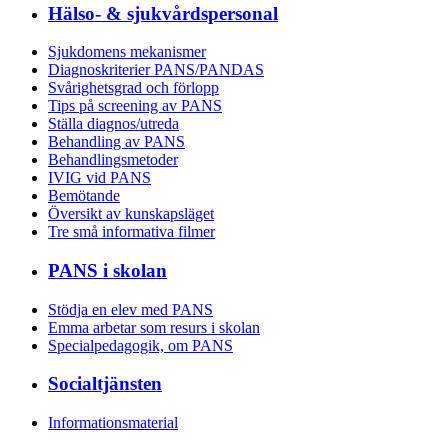
Hälso- & sjukvårdspersonal
Sjukdomens mekanismer
Diagnoskriterier PANS/PANDAS
Svårighetsgrad och förlopp
Tips på screening av PANS
Ställa diagnos/utreda
Behandling av PANS
Behandlings­metoder
IVIG vid PANS
Bemötande
Översikt av kunskapsläget
Tre små informativa filmer
PANS i skolan
Stödja en elev med PANS
Emma arbetar som resurs i skolan
Specialpedagogik, om PANS
Socialtjänsten
Informationsmaterial