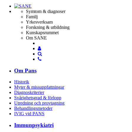
Symtom & diagnoser
Familj
Yrkesverksam
Forskning & utbildning
Kunskapsrummet
Om SANE
Mina
Mina
sidor
Sök
sidor
Sök
Om Pans
Historik
Myter & missuppfattningar
Diagnoskriterier
Svårighetsgrad & förlopp
Utredning och provtagning
Behandlings­metoder
IVIG vid PANS
Immunpsykiatri