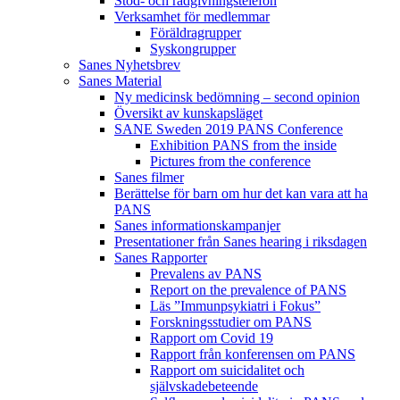
Stöd- och rådgivningstelefon
Verksamhet för medlemmar
Föräldragrupper
Syskongrupper
Sanes Nyhetsbrev
Sanes Material
Ny medicinsk bedömning – second opinion
Översikt av kunskapsläget
SANE Sweden 2019 PANS Conference
Exhibition PANS from the inside
Pictures from the conference
Sanes filmer
Berättelse för barn om hur det kan vara att ha
PANS
Sanes informationskampanjer
Presentationer från Sanes hearing i riksdagen
Sanes Rapporter
Prevalens av PANS
Report on the prevalence of PANS
Läs ”Immunpsykiatri i Fokus”
Forskningsstudier om PANS
Rapport om Covid 19
Rapport från konferensen om PANS
Rapport om suicidalitet och
självskadebeteende