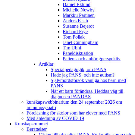
Daniel Eklund
Michelle Newby
Markku Partinen
Anders Fasth
Susanne Bejerot
Richard Frye
Tom Pollak
Janet Cunningham
Tim Ubhi
Paneldiskussion
Patient- och anhörigperspektiv
Artiklar
Specialpedagogik, om PANS
Hade jag PANS, och inte autism?
Självmordsförsök vanliga hos barn med
PANS
När ett barn förändras, Heddas väg till
diagnosen PANDAS
kunskapswebbinarium den 24 september 2026 om
immunpsykiatri
Föreläsning för skolor som har elever med PANS
Med anledning av COVID-19
Kunskapsrummet
Berättelser
Vägen tillbaka efter PANS. En familjs kamp och