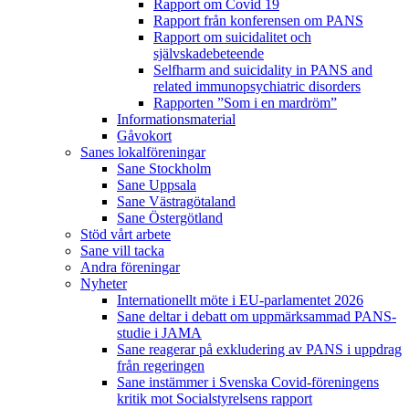
Rapport om Covid 19
Rapport från konferensen om PANS
Rapport om suicidalitet och
självskadebeteende
Selfharm and suicidality in PANS and
related immunopsychiatric disorders
Rapporten ”Som i en mardröm”
Informationsmaterial
Gåvokort
Sanes lokalföreningar
Sane Stockholm
Sane Uppsala
Sane Västragötaland
Sane Östergötland
Stöd vårt arbete
Sane vill tacka
Andra föreningar
Nyheter
Internationellt möte i EU-parlamentet 2026
Sane deltar i debatt om uppmärksammad PANS-
studie i JAMA
Sane reagerar på exkludering av PANS i uppdrag
från regeringen
Sane instämmer i Svenska Covid-föreningens
kritik mot Socialstyrelsens rapport