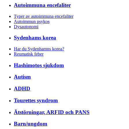
Autoimmuna encefaliter
Typer av autoimmuna encefaliter
Autoimmun psykos
Dysautonomi
Sydenhams korea
Har du Sydenhamns korea?
Reumatisk feber
Hashimotos sjukdom
Autism
ADHD
Tourettes syndrom
Ätstörningar, ARFID och PANS
Barn/ungdom