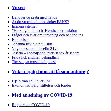
Vuxen
Behöver du prata med någon
Är du vuxen och misstänker PANS?
Immunsystemet
”Herxing” – Jarisch–Herxheimer reaktion
Frågor och svar om utredning och behandling
Berättelser
Johanna fick hjälp till slut
Vi ger oss inte – Josefin 24 år
Josefin – uppföljande intervju sex år senare
Frida fick äntligen behandling
Tim skapar musik och poesi
Vilken hjälp finns att få som anhörig?
Hjälp från LSS eller SoL
Ekonomisk hjälp, stiftelser och fonder
Med anledning av COVID-19
Rapport om COVID-19