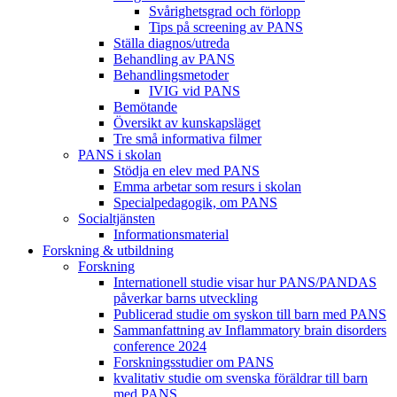
Svårighetsgrad och förlopp
Tips på screening av PANS
Ställa diagnos/utreda
Behandling av PANS
Behandlings­metoder
IVIG vid PANS
Bemötande
Översikt av kunskapsläget
Tre små informativa filmer
PANS i skolan
Stödja en elev med PANS
Emma arbetar som resurs i skolan
Specialpedagogik, om PANS
Socialtjänsten
Informationsmaterial
Forskning & utbildning
Forskning
Internationell studie visar hur PANS/PANDAS
påverkar barns utveckling
Publicerad studie om syskon till barn med PANS
Sammanfattning av Inflammatory brain disorders
conference 2024
Forskningsstudier om PANS
kvalitativ studie om svenska föräldrar till barn
med PANS