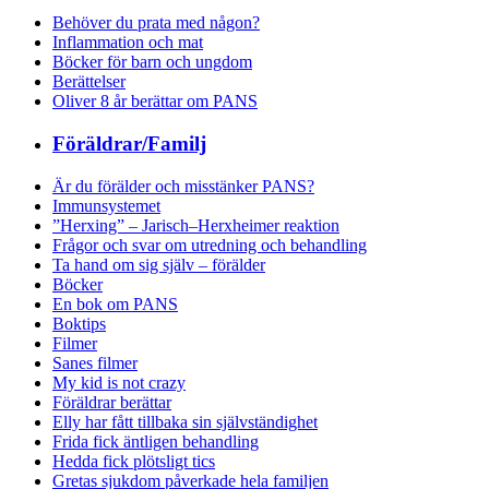
Behöver du prata med någon?
Inflammation och mat
Böcker för barn och ungdom
Berättelser
Oliver 8 år berättar om PANS
Föräldrar/Familj
Är du förälder och misstänker PANS?
Immunsystemet
”Herxing” – Jarisch–Herxheimer reaktion
Frågor och svar om utredning och behandling
Ta hand om sig själv – förälder
Böcker
En bok om PANS
Boktips
Filmer
Sanes filmer
My kid is not crazy
Föräldrar berättar
Elly har fått tillbaka sin självständighet
Frida fick äntligen behandling
Hedda fick plötsligt tics
Gretas sjukdom påverkade hela familjen