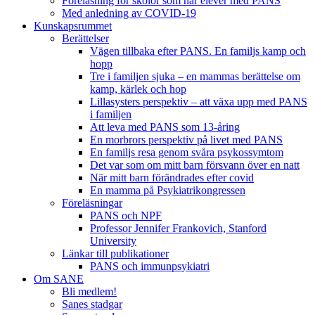
Föreläsning för skolor som har elever med PANS
Med anledning av COVID-19
Kunskapsrummet
Berättelser
Vägen tillbaka efter PANS. En familjs kamp och
hopp
Tre i familjen sjuka – en mammas berättelse om
kamp, kärlek och hop
Lillasysters perspektiv – att växa upp med PANS
i familjen
Att leva med PANS som 13-åring
En morbrors perspektiv på livet med PANS
En familjs resa genom svåra psykossymtom
Det var som om mitt barn försvann över en natt
När mitt barn förändrades efter covid
En mamma på Psykiatrikongressen
Föreläsningar
PANS och NPF
Professor Jennifer Frankovich, Stanford
University
Länkar till publikationer
PANS och immunpsykiatri
Om SANE
Bli medlem!
Sanes stadgar