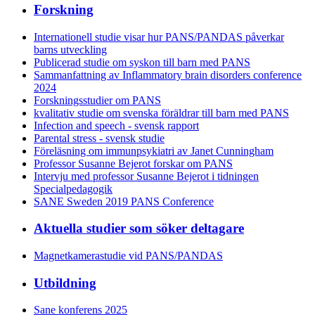
Forskning
Internationell studie visar hur PANS/PANDAS påverkar
barns utveckling
Publicerad studie om syskon till barn med PANS
Sammanfattning av Inflammatory brain disorders conference
2024
Forskningsstudier om PANS
kvalitativ studie om svenska föräldrar till barn med PANS
Infection and speech - svensk rapport
Parental stress - svensk studie
Föreläsning om immunpsykiatri av Janet Cunningham
Professor Susanne Bejerot forskar om PANS
Intervju med professor Susanne Bejerot i tidningen
Specialpedagogik
SANE Sweden 2019 PANS Conference
Aktuella studier som söker deltagare
Magnetkamerastudie vid PANS/PANDAS
Utbildning
Sane konferens 2025