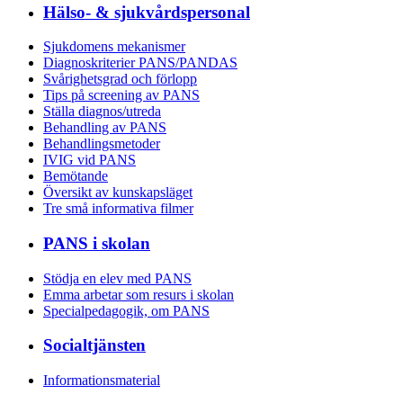
Hälso- & sjukvårdspersonal
Sjukdomens mekanismer
Diagnoskriterier PANS/PANDAS
Svårighetsgrad och förlopp
Tips på screening av PANS
Ställa diagnos/utreda
Behandling av PANS
Behandlings­metoder
IVIG vid PANS
Bemötande
Översikt av kunskapsläget
Tre små informativa filmer
PANS i skolan
Stödja en elev med PANS
Emma arbetar som resurs i skolan
Specialpedagogik, om PANS
Socialtjänsten
Informationsmaterial