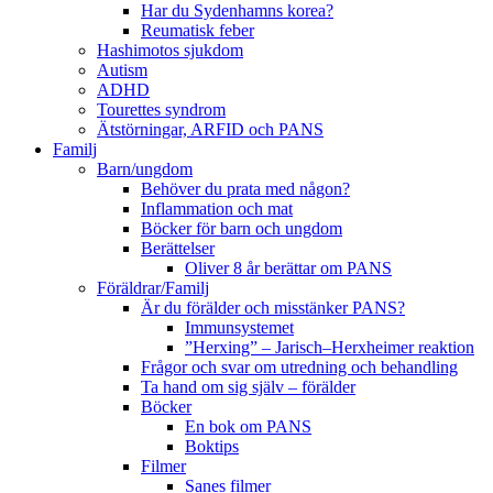
Har du Sydenhamns korea?
Reumatisk feber
Hashimotos sjukdom
Autism
ADHD
Tourettes syndrom
Ätstörningar, ARFID och PANS
Familj
Barn/ungdom
Behöver du prata med någon?
Inflammation och mat
Böcker för barn och ungdom
Berättelser
Oliver 8 år berättar om PANS
Föräldrar/Familj
Är du förälder och misstänker PANS?
Immunsystemet
”Herxing” – Jarisch–Herxheimer reaktion
Frågor och svar om utredning och behandling
Ta hand om sig själv – förälder
Böcker
En bok om PANS
Boktips
Filmer
Sanes filmer