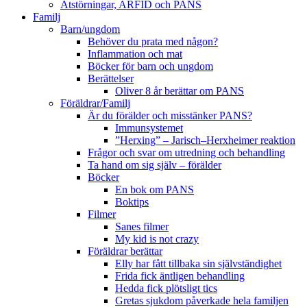
Ätstörningar, ARFID och PANS
Familj
Barn/ungdom
Behöver du prata med någon?
Inflammation och mat
Böcker för barn och ungdom
Berättelser
Oliver 8 år berättar om PANS
Föräldrar/Familj
Är du förälder och misstänker PANS?
Immunsystemet
”Herxing” – Jarisch–Herxheimer reaktion
Frågor och svar om utredning och behandling
Ta hand om sig själv – förälder
Böcker
En bok om PANS
Boktips
Filmer
Sanes filmer
My kid is not crazy
Föräldrar berättar
Elly har fått tillbaka sin självständighet
Frida fick äntligen behandling
Hedda fick plötsligt tics
Gretas sjukdom påverkade hela familjen