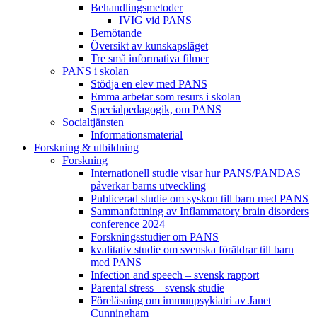
Behandlings­metoder
IVIG vid PANS
Bemötande
Översikt av kunskapsläget
Tre små informativa filmer
PANS i skolan
Stödja en elev med PANS
Emma arbetar som resurs i skolan
Specialpedagogik, om PANS
Socialtjänsten
Informationsmaterial
Forskning & utbildning
Forskning
Internationell studie visar hur PANS/PANDAS
påverkar barns utveckling
Publicerad studie om syskon till barn med PANS
Sammanfattning av Inflammatory brain disorders
conference 2024
Forskningsstudier om PANS
kvalitativ studie om svenska föräldrar till barn
med PANS
Infection and speech – svensk rapport
Parental stress – svensk studie
Föreläsning om immunpsykiatri av Janet
Cunningham