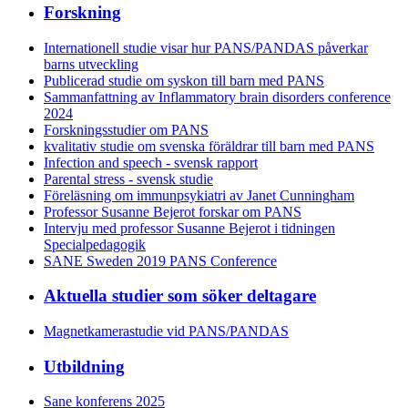
Forskning
Internationell studie visar hur PANS/PANDAS påverkar
barns utveckling
Publicerad studie om syskon till barn med PANS
Sammanfattning av Inflammatory brain disorders conference
2024
Forskningsstudier om PANS
kvalitativ studie om svenska föräldrar till barn med PANS
Infection and speech - svensk rapport
Parental stress - svensk studie
Föreläsning om immunpsykiatri av Janet Cunningham
Professor Susanne Bejerot forskar om PANS
Intervju med professor Susanne Bejerot i tidningen
Specialpedagogik
SANE Sweden 2019 PANS Conference
Aktuella studier som söker deltagare
Magnetkamerastudie vid PANS/PANDAS
Utbildning
Sane konferens 2025