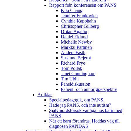
Rapport från konferensen om PANS
Kiki Chang
Jennifer Frankovich
Cynthia Kapphahn
Christopher Gillberg
Dritan Agalliu
Daniel Eklund
Michelle Newby
Markku Partinen
Anders Fasth
Susanne Bejerot
Richard Frye
Tom Pollak
Janet Cunningham
Tim Ubhi
Paneldiskussion
Patient- och anhörigperspektiv
Artiklar
Specialpedagogik, om PANS
Hade jag PANS, och inte autism?
Självmordsförsök vanliga hos barn med
PANS
När ett barn förändras, Heddas väg till
diagnosen PANDAS