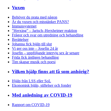
Vuxen
Behöver du prata med någon
Är du vuxen och misstänker PANS?
Immunsystemet
”Herxing” – Jarisch–Herxheimer reaktion
Frågor och svar om utredning och behandling
Berättelser
Johanna fick hjälp till slut
Vi ger oss inte – Josefin 24 år
Josefin – uppföljande intervju sex år senare
Frida fick äntligen behandling
Tim skapar musik och poesi
Vilken hjälp finns att få som anhörig?
Hjälp från LSS eller SoL
Ekonomisk hjälp, stiftelser och fonder
Med anledning av COVID-19
Rapport om COVID-19