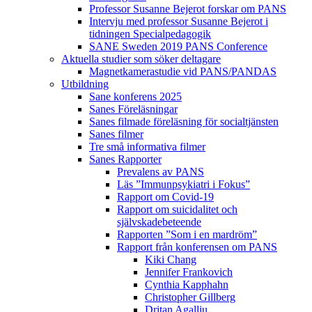
Professor Susanne Bejerot forskar om PANS
Intervju med professor Susanne Bejerot i
tidningen Specialpedagogik
SANE Sweden 2019 PANS Conference
Aktuella studier som söker deltagare
Magnetkamerastudie vid PANS/PANDAS
Utbildning
Sane konferens 2025
Sanes Föreläsningar
Sanes filmade föreläsning för socialtjänsten
Sanes filmer
Tre små informativa filmer
Sanes Rapporter
Prevalens av PANS
Läs ”Immunpsykiatri i Fokus”
Rapport om Covid-19
Rapport om suicidalitet och
självskadebeteende
Rapporten ”Som i en mardröm”
Rapport från konferensen om PANS
Kiki Chang
Jennifer Frankovich
Cynthia Kapphahn
Christopher Gillberg
Dritan Agalliu