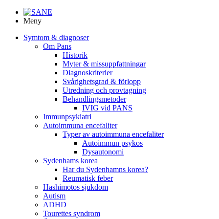
Meny
Symtom & diagnoser
Om Pans
Historik
Myter & missuppfattningar
Diagnoskriterier
Svårighetsgrad & förlopp
Utredning och provtagning
Behandlings­metoder
IVIG vid PANS
Immunpsykiatri
Autoimmuna encefaliter
Typer av autoimmuna encefaliter
Autoimmun psykos
Dysautonomi
Sydenhams korea
Har du Sydenhamns korea?
Reumatisk feber
Hashimotos sjukdom
Autism
ADHD
Tourettes syndrom