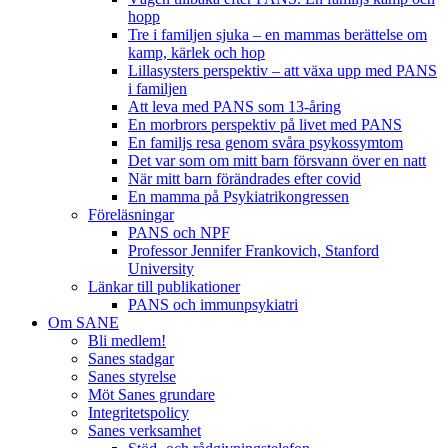
hopp
Tre i familjen sjuka – en mammas berättelse om
kamp, kärlek och hop
Lillasysters perspektiv – att växa upp med PANS
i familjen
Att leva med PANS som 13-åring
En morbrors perspektiv på livet med PANS
En familjs resa genom svåra psykossymtom
Det var som om mitt barn försvann över en natt
När mitt barn förändrades efter covid
En mamma på Psykiatrikongressen
Föreläsningar
PANS och NPF
Professor Jennifer Frankovich, Stanford
University
Länkar till publikationer
PANS och immunpsykiatri
Om SANE
Bli medlem!
Sanes stadgar
Sanes styrelse
Möt Sanes grundare
Integritetspolicy
Sanes verksamhet