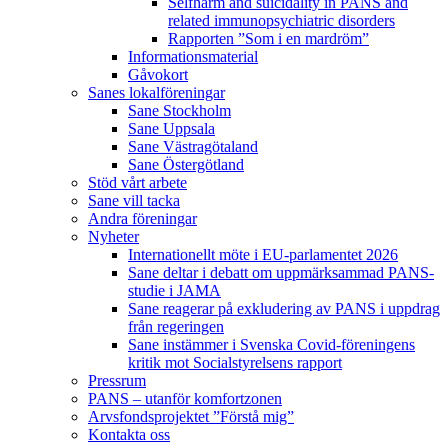
Selfharm and suicidality in PANS and
related immunopsychiatric disorders
Rapporten ”Som i en mardröm”
Informationsmaterial
Gåvokort
Sanes lokalföreningar
Sane Stockholm
Sane Uppsala
Sane Västragötaland
Sane Östergötland
Stöd vårt arbete
Sane vill tacka
Andra föreningar
Nyheter
Internationellt möte i EU-parlamentet 2026
Sane deltar i debatt om uppmärksammad PANS-
studie i JAMA
Sane reagerar på exkludering av PANS i uppdrag
från regeringen
Sane instämmer i Svenska Covid-föreningens
kritik mot Socialstyrelsens rapport
Pressrum
PANS – utanför komfortzonen
Arvsfondsprojektet ”Förstå mig”
Kontakta oss