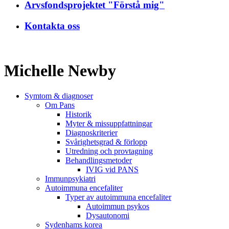
Arvsfondsprojektet "Förstå mig"
Kontakta oss
Michelle Newby
Symtom & diagnoser
Om Pans
Historik
Myter & missuppfattningar
Diagnoskriterier
Svårighetsgrad & förlopp
Utredning och provtagning
Behandlings­metoder
IVIG vid PANS
Immunpsykiatri
Autoimmuna encefaliter
Typer av autoimmuna encefaliter
Autoimmun psykos
Dysautonomi
Sydenhams korea