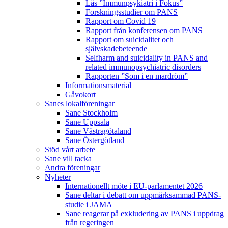
Läs ”Immunpsykiatri i Fokus”
Forskningsstudier om PANS
Rapport om Covid 19
Rapport från konferensen om PANS
Rapport om suicidalitet och
självskadebeteende
Selfharm and suicidality in PANS and
related immunopsychiatric disorders
Rapporten ”Som i en mardröm”
Informationsmaterial
Gåvokort
Sanes lokalföreningar
Sane Stockholm
Sane Uppsala
Sane Västragötaland
Sane Östergötland
Stöd vårt arbete
Sane vill tacka
Andra föreningar
Nyheter
Internationellt möte i EU-parlamentet 2026
Sane deltar i debatt om uppmärksammad PANS-
studie i JAMA
Sane reagerar på exkludering av PANS i uppdrag
från regeringen