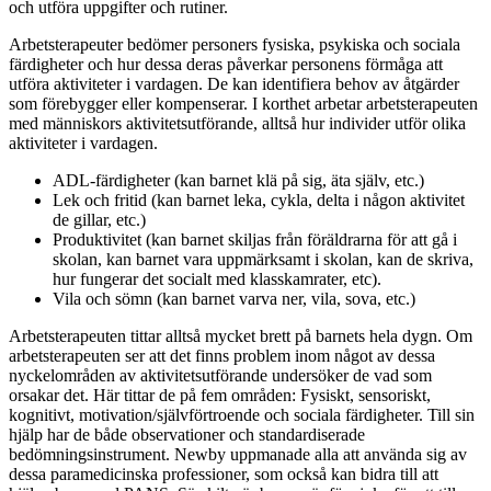
och utföra uppgifter och rutiner.
Arbetsterapeuter bedömer personers fysiska, psykiska och sociala
färdigheter och hur dessa deras påverkar personens förmåga att
utföra aktiviteter i vardagen. De kan identifiera behov av åtgärder
som förebygger eller kompenserar. I korthet arbetar arbetsterapeuten
med människors aktivitetsutförande, alltså hur individer utför olika
aktiviteter i vardagen.
ADL-färdigheter (kan barnet klä på sig, äta själv, etc.)
Lek och fritid (kan barnet leka, cykla, delta i någon aktivitet
de gillar, etc.)
Produktivitet (kan barnet skiljas från föräldrarna för att gå i
skolan, kan barnet vara uppmärksamt i skolan, kan de skriva,
hur fungerar det socialt med klasskamrater, etc).
Vila och sömn (kan barnet varva ner, vila, sova, etc.)
Arbetsterapeuten tittar alltså mycket brett på barnets hela dygn. Om
arbetsterapeuten ser att det finns problem inom något av dessa
nyckelområden av aktivitetsutförande undersöker de vad som
orsakar det. Här tittar de på fem områden: Fysiskt, sensoriskt,
kognitivt, motivation/självförtroende och sociala färdigheter. Till sin
hjälp har de både observationer och standardiserade
bedömningsinstrument. Newby uppmanade alla att använda sig av
dessa paramedicinska professioner, som också kan bidra till att