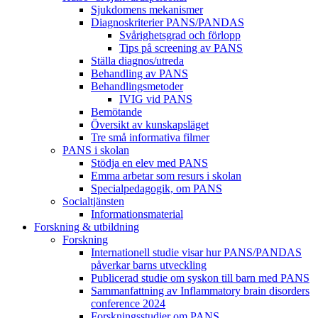
Sjukdomens mekanismer
Diagnoskriterier PANS/PANDAS
Svårighetsgrad och förlopp
Tips på screening av PANS
Ställa diagnos/utreda
Behandling av PANS
Behandlings­metoder
IVIG vid PANS
Bemötande
Översikt av kunskapsläget
Tre små informativa filmer
PANS i skolan
Stödja en elev med PANS
Emma arbetar som resurs i skolan
Specialpedagogik, om PANS
Socialtjänsten
Informationsmaterial
Forskning & utbildning
Forskning
Internationell studie visar hur PANS/PANDAS
påverkar barns utveckling
Publicerad studie om syskon till barn med PANS
Sammanfattning av Inflammatory brain disorders
conference 2024
Forskningsstudier om PANS