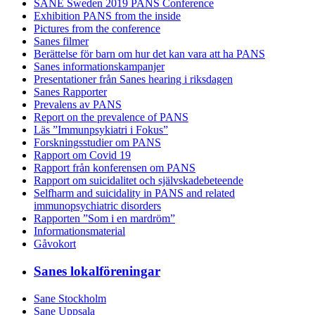
SANE Sweden 2019 PANS Conference
Exhibition PANS from the inside
Pictures from the conference
Sanes filmer
Berättelse för barn om hur det kan vara att ha PANS
Sanes informationskampanjer
Presentationer från Sanes hearing i riksdagen
Sanes Rapporter
Prevalens av PANS
Report on the prevalence of PANS
Läs ”Immunpsykiatri i Fokus”
Forskningsstudier om PANS
Rapport om Covid 19
Rapport från konferensen om PANS
Rapport om suicidalitet och självskadebeteende
Selfharm and suicidality in PANS and related
immunopsychiatric disorders
Rapporten ”Som i en mardröm”
Informationsmaterial
Gåvokort
Sanes lokalföreningar
Sane Stockholm
Sane Uppsala