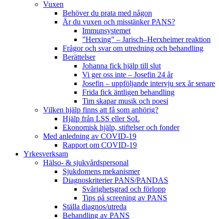
Vuxen
Behöver du prata med någon
Är du vuxen och misstänker PANS?
Immunsystemet
”Herxing” – Jarisch–Herxheimer reaktion
Frågor och svar om utredning och behandling
Berättelser
Johanna fick hjälp till slut
Vi ger oss inte – Josefin 24 år
Josefin – uppföljande intervju sex år senare
Frida fick äntligen behandling
Tim skapar musik och poesi
Vilken hjälp finns att få som anhörig?
Hjälp från LSS eller SoL
Ekonomisk hjälp, stiftelser och fonder
Med anledning av COVID-19
Rapport om COVID-19
Yrkesverksam
Hälso- & sjukvårdspersonal
Sjukdomens mekanismer
Diagnoskriterier PANS/PANDAS
Svårighetsgrad och förlopp
Tips på screening av PANS
Ställa diagnos/utreda
Behandling av PANS