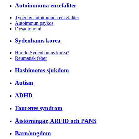
Autoimmuna encefaliter
Typer av autoimmuna encefaliter
Autoimmun psykos
Dysautonomi
Sydenhams korea
Har du Sydenhamns korea?
Reumatisk feber
Hashimotos sjukdom
Autism
ADHD
Tourettes syndrom
Ätstörningar, ARFID och PANS
Barn/ungdom