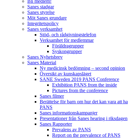
Bli medlem!
Sanes stadgar
Sanes styrelse
Möt Sanes grundare
Integritetspolicy
Sanes verksamhet
Stöd- och rådgivningstelefon
Verksamhet för medlemmar
Föräldragrupper
Syskongrupper
Sanes Nyhetsbrev
Sanes Material
Ny medicinsk bedömning – second opinion
Översikt av kunskapsläget
SANE Sweden 2019 PANS Conference
Exhibition PANS from the inside
Pictures from the conference
Sanes filmer
Berättelse för barn om hur det kan vara att ha
PANS
Sanes informationskampanjer
Presentationer från Sanes hearing i riksdagen
Sanes Rapporter
Prevalens av PANS
Report on the prevalence of PANS