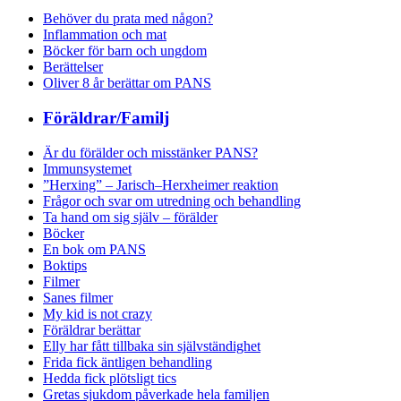
Behöver du prata med någon?
Inflammation och mat
Böcker för barn och ungdom
Berättelser
Oliver 8 år berättar om PANS
Föräldrar/Familj
Är du förälder och misstänker PANS?
Immunsystemet
”Herxing” – Jarisch–Herxheimer reaktion
Frågor och svar om utredning och behandling
Ta hand om sig själv – förälder
Böcker
En bok om PANS
Boktips
Filmer
Sanes filmer
My kid is not crazy
Föräldrar berättar
Elly har fått tillbaka sin självständighet
Frida fick äntligen behandling
Hedda fick plötsligt tics
Gretas sjukdom påverkade hela familjen