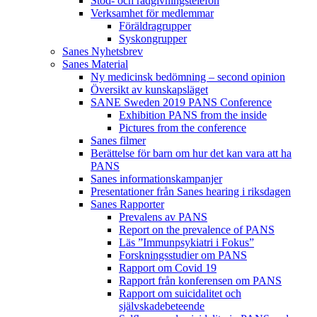
Stöd- och rådgivningstelefon
Verksamhet för medlemmar
Föräldragrupper
Syskongrupper
Sanes Nyhetsbrev
Sanes Material
Ny medicinsk bedömning – second opinion
Översikt av kunskapsläget
SANE Sweden 2019 PANS Conference
Exhibition PANS from the inside
Pictures from the conference
Sanes filmer
Berättelse för barn om hur det kan vara att ha
PANS
Sanes informationskampanjer
Presentationer från Sanes hearing i riksdagen
Sanes Rapporter
Prevalens av PANS
Report on the prevalence of PANS
Läs ”Immunpsykiatri i Fokus”
Forskningsstudier om PANS
Rapport om Covid 19
Rapport från konferensen om PANS
Rapport om suicidalitet och
självskadebeteende