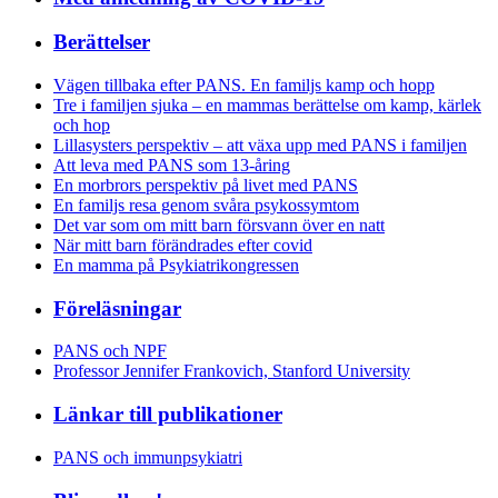
Berättelser
Vägen tillbaka efter PANS. En familjs kamp och hopp
Tre i familjen sjuka – en mammas berättelse om kamp, kärlek
och hop
Lillasysters perspektiv – att växa upp med PANS i familjen
Att leva med PANS som 13-åring
En morbrors perspektiv på livet med PANS
En familjs resa genom svåra psykossymtom
Det var som om mitt barn försvann över en natt
När mitt barn förändrades efter covid
En mamma på Psykiatrikongressen
Föreläsningar
PANS och NPF
Professor Jennifer Frankovich, Stanford University
Länkar till publikationer
PANS och immunpsykiatri