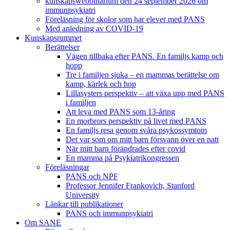
kunskapswebbinarium den 24 september 2026 om
immunpsykiatri
Föreläsning för skolor som har elever med PANS
Med anledning av COVID-19
Kunskapsrummet
Berättelser
Vägen tillbaka efter PANS. En familjs kamp och
hopp
Tre i familjen sjuka – en mammas berättelse om
kamp, kärlek och hop
Lillasysters perspektiv – att växa upp med PANS
i familjen
Att leva med PANS som 13-åring
En morbrors perspektiv på livet med PANS
En familjs resa genom svåra psykossymtom
Det var som om mitt barn försvann över en natt
När mitt barn förändrades efter covid
En mamma på Psykiatrikongressen
Föreläsningar
PANS och NPF
Professor Jennifer Frankovich, Stanford
University
Länkar till publikationer
PANS och immunpsykiatri
Om SANE