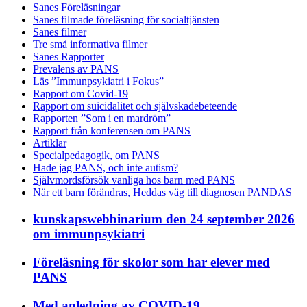
Sanes Föreläsningar
Sanes filmade föreläsning för socialtjänsten
Sanes filmer
Tre små informativa filmer
Sanes Rapporter
Prevalens av PANS
Läs ”Immunpsykiatri i Fokus”
Rapport om Covid-19
Rapport om suicidalitet och självskadebeteende
Rapporten ”Som i en mardröm”
Rapport från konferensen om PANS
Artiklar
Specialpedagogik, om PANS
Hade jag PANS, och inte autism?
Självmordsförsök vanliga hos barn med PANS
När ett barn förändras, Heddas väg till diagnosen PANDAS
kunskapswebbinarium den 24 september 2026
om immunpsykiatri
Föreläsning för skolor som har elever med
PANS
Med anledning av COVID-19