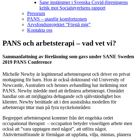
Sane instämmer i Svenska Covid-föreningens
kritik mot Socialstyrelsens rapport
Pressrum
PANS – utanför komfortzonen
Arvsfondsprojektet ”Förstå mig”
Kontakta oss
PANS och arbetsterapi – vad vet vi?
Sammanfattning av föreläsning som gavs under SANE Sweden
2019 PANS Conference
Michelle Newby är legitimerad arbetsterapeut och driver en privat
mottagning för barn. Hon är också doktorand vid University of
Newcastle, Australien och hennes avhandling har inriktning mot
PANS. Newby inledde med att definiera arbetsterapi. Området
handlar om att möjliggöra deltagande och självständighet hos
klienter. Newby berättade att i den australiska modellen för
arbetsterapi tittar man på fyra nyckelområden:
Begreppet arbetsterapeut kommer från det engelska ordet
occupational therapist – occupation betyder visserligen arbete men
också att ”vara upptagen med något”, att utföra något.
Aktivitetsutförande är förmågan att uppfatta, vilja, minnas, planera