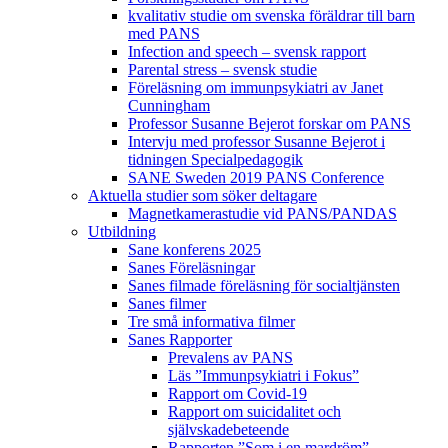
kvalitativ studie om svenska föräldrar till barn
med PANS
Infection and speech – svensk rapport
Parental stress – svensk studie
Föreläsning om immunpsykiatri av Janet
Cunningham
Professor Susanne Bejerot forskar om PANS
Intervju med professor Susanne Bejerot i
tidningen Specialpedagogik
SANE Sweden 2019 PANS Conference
Aktuella studier som söker deltagare
Magnetkamerastudie vid PANS/PANDAS
Utbildning
Sane konferens 2025
Sanes Föreläsningar
Sanes filmade föreläsning för socialtjänsten
Sanes filmer
Tre små informativa filmer
Sanes Rapporter
Prevalens av PANS
Läs ”Immunpsykiatri i Fokus”
Rapport om Covid-19
Rapport om suicidalitet och
självskadebeteende
Rapporten ”Som i en mardröm”