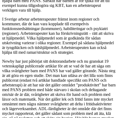
hjälpa barn med PANS. Särskilt när barnen är för sjuka för att till
exempel kunna tillgodogöra sig KBT, kan en arbetsterapeut
verkligen vara till hjälp.
I Sverige arbetar arbetsterapeuter främst inom regioner och
kommuner, där de kan vara kopplade till exempelvis
funktionsnedsättningar (kommuner), habiliteringar och psykiatri
(regioner). Arbetsterapeuter kan ha förskrivningsrätt – rätt att skriva
ut hjälpmedel. Vilka hjälpmedel som är godkända för sådan
utskrivning varierar i olika regioner. Exempel på sådana hjälpmedel
är tyngdtäcken och tidshjälpmedel. Arbetsterapeuten kan också
hjälpa till med ramar/struktur och strategier.
Newby har just påbörjat sitt doktorandarbete och nu granskat 19
vetenskapligt publicerade artiklar för att se vad de har att säga om
vilka svårigheter barn med PANS har vad gäller görande. Nästa steg
är att göra en egen studie. Det man kan utläsa av det lilla som finns
publicerat (endast två artiklar handlade specifikt om PANS och
arbetsterapi) är att har när det gäller området ”produktivitet” har barn
med PANS problem med både närvaro i skolan och deltagande
om/när de är där, svårigheter att skriva för hand och problem med
läxor och matematik. När det gäller lek och fritid fanns inte mycket
omnämnt men några nämner svårigheter att delta i fritidsaktiviteter
och lägerverksamhet. ADL-färdigheter är det område där det finns
mycket rapporterat, det gäller sådant som problem med att äta, klä