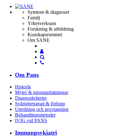
Symtom & diagnoser
Familj
Yrkesverksam
Forskning & utbildning
Kunskapsrummet
Om SANE
Mina
Mina
sidor
Sök
sidor
Sök
Om Pans
Historik
Myter & missuppfattningar
Diagnoskriterier
Svårighetsgrad & förlopp
Utredning och provtagning
Behandlings­metoder
IVIG vid PANS
Immunpsykiatri