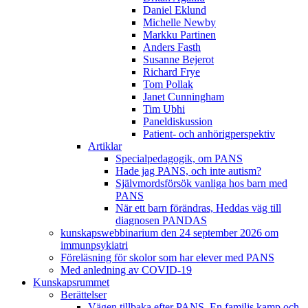
Daniel Eklund
Michelle Newby
Markku Partinen
Anders Fasth
Susanne Bejerot
Richard Frye
Tom Pollak
Janet Cunningham
Tim Ubhi
Paneldiskussion
Patient- och anhörigperspektiv
Artiklar
Specialpedagogik, om PANS
Hade jag PANS, och inte autism?
Självmordsförsök vanliga hos barn med
PANS
När ett barn förändras, Heddas väg till
diagnosen PANDAS
kunskapswebbinarium den 24 september 2026 om
immunpsykiatri
Föreläsning för skolor som har elever med PANS
Med anledning av COVID-19
Kunskapsrummet
Berättelser
Vägen tillbaka efter PANS. En familjs kamp och