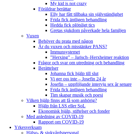
My kid is not crazy
Föräldrar berättar
Elly har fått tillbaka sin självständighet
Frida fick äntligen behandling
Hedda fick plötsligt tics
Gretas sjukdom påverkade hela familjen
Vuxen
Behöver du prata med någon
Är du vuxen och misstänker PANS?
Immunsystemet
”Herxing” – Jarisch–Herxheimer reaktion
Frågor och svar om utredning och behandling
Berättelser
Johanna fick hjälp till slut
Vi ger oss inte – Josefin 24 år
Josefin – uppföljande intervju sex år senare
Frida fick äntligen behandling
Tim skapar musik och poesi
Vilken hjälp finns att få som anhörig?
Hjälp från LSS eller SoL
Ekonomisk hjälp, stiftelser och fonder
Med anledning av COVID-19
Rapport om COVID-19
Yrkesverksam
Hälso- & sjukvårdspersonal