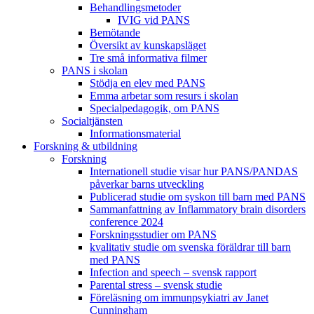
Behandlings­metoder
IVIG vid PANS
Bemötande
Översikt av kunskapsläget
Tre små informativa filmer
PANS i skolan
Stödja en elev med PANS
Emma arbetar som resurs i skolan
Specialpedagogik, om PANS
Socialtjänsten
Informationsmaterial
Forskning & utbildning
Forskning
Internationell studie visar hur PANS/PANDAS
påverkar barns utveckling
Publicerad studie om syskon till barn med PANS
Sammanfattning av Inflammatory brain disorders
conference 2024
Forskningsstudier om PANS
kvalitativ studie om svenska föräldrar till barn
med PANS
Infection and speech – svensk rapport
Parental stress – svensk studie
Föreläsning om immunpsykiatri av Janet
Cunningham