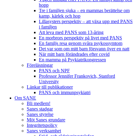
hopp
Tre i familjen sjuka – en mammas berättelse om
kamp, kärlek och hop
Lillasysters perspektiv – att växa upp med PANS
i familjen
Att leva med PANS som 13-åring
En morbrors perspektiv på livet med PANS
En familjs resa genom svåra psykossymtom
Det var som om mitt barn försvann över en natt
När mitt barn förändrades efter covid
En mamma på Psykiatrikongressen
Föreläsningar
PANS och NPF
Professor Jennifer Frankovich, Stanford
University
Länkar till publikationer
PANS och immunpsykiatri
Om SANE
Bli medlem!
Sanes stadgar
Sanes styrelse
Möt Sanes grundare
Integritetspolicy
Sanes verksamhet