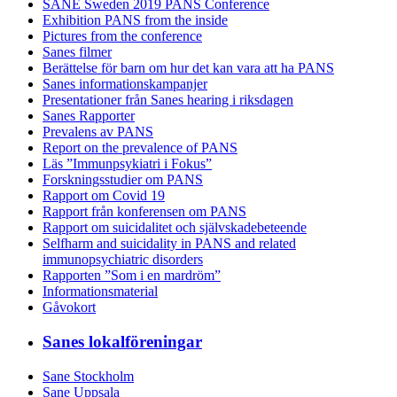
SANE Sweden 2019 PANS Conference
Exhibition PANS from the inside
Pictures from the conference
Sanes filmer
Berättelse för barn om hur det kan vara att ha PANS
Sanes informationskampanjer
Presentationer från Sanes hearing i riksdagen
Sanes Rapporter
Prevalens av PANS
Report on the prevalence of PANS
Läs ”Immunpsykiatri i Fokus”
Forskningsstudier om PANS
Rapport om Covid 19
Rapport från konferensen om PANS
Rapport om suicidalitet och självskadebeteende
Selfharm and suicidality in PANS and related
immunopsychiatric disorders
Rapporten ”Som i en mardröm”
Informationsmaterial
Gåvokort
Sanes lokalföreningar
Sane Stockholm
Sane Uppsala