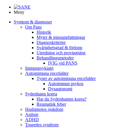
Meny
Symtom & diagnoser
Om Pans
Historik
Myter & missuppfattningar
Diagnoskriterier
Svårighetsgrad & förlopp
Utredning och provtagning
Behandlings­metoder
IVIG vid PANS
Immunpsykiatri
Autoimmuna encefaliter
Typer av autoimmuna encefaliter
Autoimmun psykos
Dysautonomi
Sydenhams korea
Har du Sydenhamns korea?
Reumatisk feber
Hashimotos sjukdom
Autism
ADHD
Tourettes syndrom