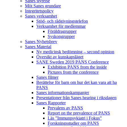
Sanes styrelse
Möt Sanes grundare
Integritetspolicy
Sanes verksamhet
Stöd- och rådgivningstelefon
Verksamhet för medlemmar
Föräldragrupper
Syskongrupper
Sanes Nyhetsbrev
Sanes Material
Ny medicinsk bedömning – second opinion
Översikt av kunskapsläget
SANE Sweden 2019 PANS Conference
Exhibition PANS from the inside
Pictures from the conference
Sanes filmer
Berättelse för barn om hur det kan vara att ha
PANS
Sanes informationskampanjer
Presentationer från Sanes hearing i riksdagen
Sanes Rapporter
Prevalens av PANS
Report on the prevalence of PANS
Läs ”Immunpsykiatri i Fokus”
Forskningsstudier om PANS