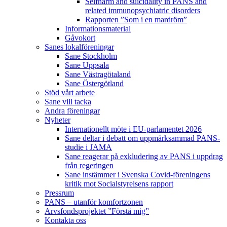
Selfharm and suicidality in PANS and
related immunopsychiatric disorders
Rapporten ”Som i en mardröm”
Informationsmaterial
Gåvokort
Sanes lokalföreningar
Sane Stockholm
Sane Uppsala
Sane Västragötaland
Sane Östergötland
Stöd vårt arbete
Sane vill tacka
Andra föreningar
Nyheter
Internationellt möte i EU-parlamentet 2026
Sane deltar i debatt om uppmärksammad PANS-
studie i JAMA
Sane reagerar på exkludering av PANS i uppdrag
från regeringen
Sane instämmer i Svenska Covid-föreningens
kritik mot Socialstyrelsens rapport
Pressrum
PANS – utanför komfortzonen
Arvsfondsprojektet ”Förstå mig”
Kontakta oss