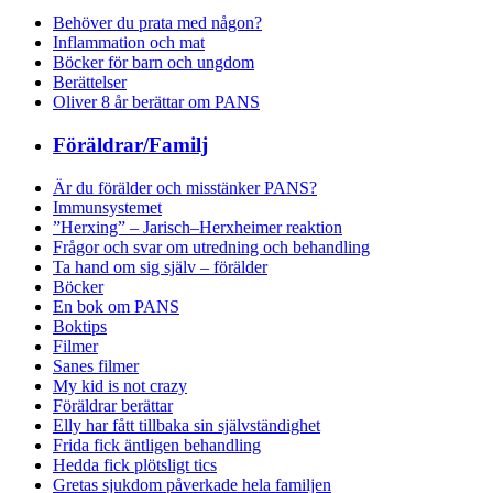
Behöver du prata med någon?
Inflammation och mat
Böcker för barn och ungdom
Berättelser
Oliver 8 år berättar om PANS
Föräldrar/Familj
Är du förälder och misstänker PANS?
Immunsystemet
”Herxing” – Jarisch–Herxheimer reaktion
Frågor och svar om utredning och behandling
Ta hand om sig själv – förälder
Böcker
En bok om PANS
Boktips
Filmer
Sanes filmer
My kid is not crazy
Föräldrar berättar
Elly har fått tillbaka sin självständighet
Frida fick äntligen behandling
Hedda fick plötsligt tics
Gretas sjukdom påverkade hela familjen