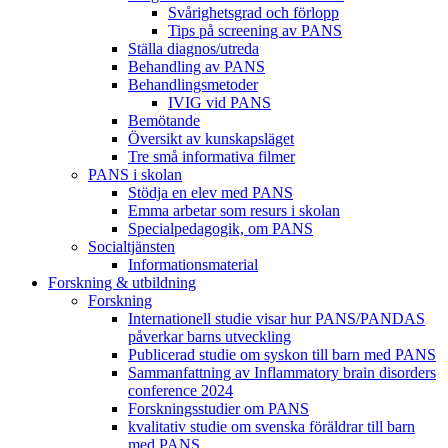
Svårighetsgrad och förlopp
Tips på screening av PANS
Ställa diagnos/utreda
Behandling av PANS
Behandlings­metoder
IVIG vid PANS
Bemötande
Översikt av kunskapsläget
Tre små informativa filmer
PANS i skolan
Stödja en elev med PANS
Emma arbetar som resurs i skolan
Specialpedagogik, om PANS
Socialtjänsten
Informationsmaterial
Forskning & utbildning
Forskning
Internationell studie visar hur PANS/PANDAS
påverkar barns utveckling
Publicerad studie om syskon till barn med PANS
Sammanfattning av Inflammatory brain disorders
conference 2024
Forskningsstudier om PANS
kvalitativ studie om svenska föräldrar till barn
med PANS