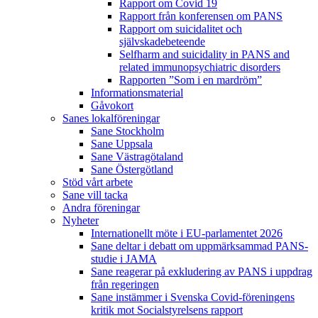
Rapport om Covid 19
Rapport från konferensen om PANS
Rapport om suicidalitet och
självskadebeteende
Selfharm and suicidality in PANS and
related immunopsychiatric disorders
Rapporten ”Som i en mardröm”
Informationsmaterial
Gåvokort
Sanes lokalföreningar
Sane Stockholm
Sane Uppsala
Sane Västragötaland
Sane Östergötland
Stöd vårt arbete
Sane vill tacka
Andra föreningar
Nyheter
Internationellt möte i EU-parlamentet 2026
Sane deltar i debatt om uppmärksammad PANS-
studie i JAMA
Sane reagerar på exkludering av PANS i uppdrag
från regeringen
Sane instämmer i Svenska Covid-föreningens
kritik mot Socialstyrelsens rapport