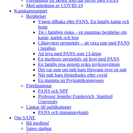
Föreläsning för skolor som har elever med PANS
Med anledning av COVID-19
Kunskapsrummet
Berättelser
Vägen tillbaka efter PANS. En familjs kamp och
hopp
Tre i familjen sjuka – en mammas berättelse om
kamp, kärlek och hop
Lillasysters perspektiv – att växa upp med PANS
i familjen
Att leva med PANS som 13-åring
En morbrors perspektiv på livet med PANS
En familjs resa genom svåra psykossymtom
Det var som om mitt barn försvann över en natt
När mitt barn förändrades efter covid
En mamma på Psykiatrikongressen
Föreläsningar
PANS och NPF
Professor Jennifer Frankovich, Stanford
University
Länkar till publikationer
PANS och immunpsykiatri
Om SANE
Bli medlem!
Sanes stadgar