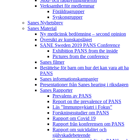
Stöd- och rådgivningstelefon
Verksamhet för medlemmar
Föräldragrupper
Syskongrupper
Sanes Nyhetsbrev
Sanes Material
Ny medicinsk bedömning – second opinion
Översikt av kunskapsläget
SANE Sweden 2019 PANS Conference
Exhibition PANS from the inside
Pictures from the conference
Sanes filmer
Berättelse för barn om hur det kan vara att ha
PANS
Sanes informationskampanjer
Presentationer från Sanes hearing i riksdagen
Sanes Rapporter
Prevalens av PANS
Report on the prevalence of PANS
Läs ”Immunpsykiatri i Fokus”
Forskningsstudier om PANS
Rapport om Covid 19
Rapport från konferensen om PANS
Rapport om suicidalitet och
självskadebeteende