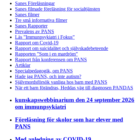
Sanes Föreläsningar
Sanes filmade föreläsning för socialtjänsten
Sanes filmer
Tre små informativa filmer
Sanes Rapporter
Prevalens av PANS
Läs ”Immunpsykiatri i Fokus”
Rapport om Covid-19
Rapport om suicidalitet och självskadebeteende
Rapporten ”Som i en mardröm”
Rapport från konferensen om PANS
Artiklar
Specialpedagogik, om PANS
Hade jag PANS, och inte autism?
Självmordsförsök vanliga hos barn med PANS
När ett barn förändras, Heddas väg till diagnosen PANDAS
kunskapswebbinarium den 24 september 2026
om immunpsykiatri
Föreläsning för skolor som har elever med
PANS
Med anledning av COVID-19