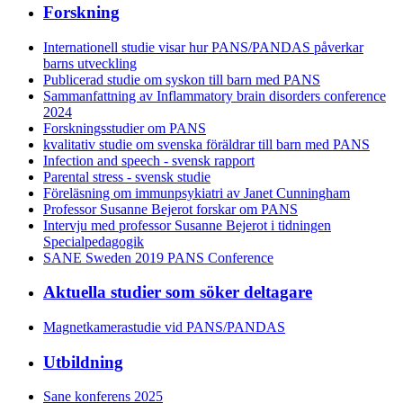
Forskning
Internationell studie visar hur PANS/PANDAS påverkar
barns utveckling
Publicerad studie om syskon till barn med PANS
Sammanfattning av Inflammatory brain disorders conference
2024
Forskningsstudier om PANS
kvalitativ studie om svenska föräldrar till barn med PANS
Infection and speech - svensk rapport
Parental stress - svensk studie
Föreläsning om immunpsykiatri av Janet Cunningham
Professor Susanne Bejerot forskar om PANS
Intervju med professor Susanne Bejerot i tidningen
Specialpedagogik
SANE Sweden 2019 PANS Conference
Aktuella studier som söker deltagare
Magnetkamerastudie vid PANS/PANDAS
Utbildning
Sane konferens 2025