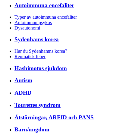
Autoimmuna encefaliter
Typer av autoimmuna encefaliter
Autoimmun psykos
Dysautonomi
Sydenhams korea
Har du Sydenhamns korea?
Reumatisk feber
Hashimotos sjukdom
Autism
ADHD
Tourettes syndrom
Ätstörningar, ARFID och PANS
Barn/ungdom