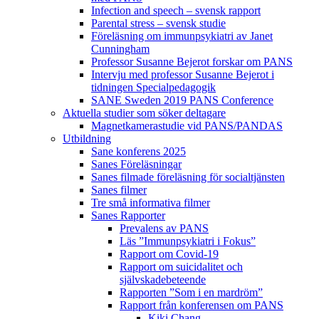
Infection and speech – svensk rapport
Parental stress – svensk studie
Föreläsning om immunpsykiatri av Janet
Cunningham
Professor Susanne Bejerot forskar om PANS
Intervju med professor Susanne Bejerot i
tidningen Specialpedagogik
SANE Sweden 2019 PANS Conference
Aktuella studier som söker deltagare
Magnetkamerastudie vid PANS/PANDAS
Utbildning
Sane konferens 2025
Sanes Föreläsningar
Sanes filmade föreläsning för socialtjänsten
Sanes filmer
Tre små informativa filmer
Sanes Rapporter
Prevalens av PANS
Läs ”Immunpsykiatri i Fokus”
Rapport om Covid-19
Rapport om suicidalitet och
självskadebeteende
Rapporten ”Som i en mardröm”
Rapport från konferensen om PANS
Kiki Chang