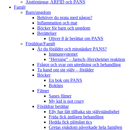
Ätstörningar, ARFID och PANS
Familj
Barn/ungdom
Behöver du prata med någon?
Inflammation och mat
Böcker för barn och ungdom
Berättelser
Oliver 8 år berättar om PANS
Föräldrar/Familj
Är du förälder och misstänker PANS?
Immunsystemet
”Herxing” – Jarisch–Herxheimer reaktion
Frågor och svar om utredning och behandling
Ta hand om sig själv – förälder
Böcker
En bok om PANS
Boktips
Filmer
Sanes filmer
My kid is not crazy
Föräldrar berättar
Elly har fått tillbaka sin självständighet
Frida fick äntligen behandling
Hedda fick plötsligt tics
Gretas sjukdom påverkade hela familjen