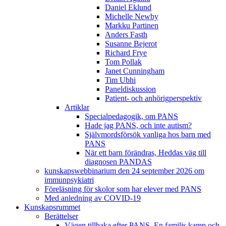
Daniel Eklund
Michelle Newby
Markku Partinen
Anders Fasth
Susanne Bejerot
Richard Frye
Tom Pollak
Janet Cunningham
Tim Ubhi
Paneldiskussion
Patient- och anhörigperspektiv
Artiklar
Specialpedagogik, om PANS
Hade jag PANS, och inte autism?
Självmordsförsök vanliga hos barn med
PANS
När ett barn förändras, Heddas väg till
diagnosen PANDAS
kunskapswebbinarium den 24 september 2026 om
immunpsykiatri
Föreläsning för skolor som har elever med PANS
Med anledning av COVID-19
Kunskapsrummet
Berättelser
Vägen tillbaka efter PANS. En familjs kamp och