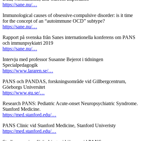
https://sane.nu/…
Immunological causes of obsessive-compulsive disorder: is it time
for the concept of an “autoimmune OCD” subtype?
https://sane.nu/…
Rapport på svenska från Sanes internationella konferens om PANS
och immunpsykiatri 2019
https://sane.nu/…
Intervju med professor Susanne Bejerot i tidningen
Specialpedagogik
https://www.lararen.se/…
PANS och PANDAS, forskningsområde vid Gillbergcentrum,
Göeborgs Universitet
https://www.gu.se/…
Research PANS: Pediatric Acute-onset Neuropsychiatric Syndrome.
Stanford Medicine.
https://med.stanford.edu/…
PANS Clinic vid Stanford Medicine, Stanford Univeristy
https://med.stanford.edu/…