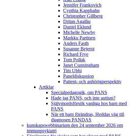
Jennifer Frankovich
Cynthia Kapphahn
Christopher Gillberg
Dritan Agalliu
Daniel Eklund
Michelle Newby
Markku Partinen
Anders Fasth
Susanne Bejerot
Richard Frye
Tom Pollak
Janet Cunningham
Tim Ubhi
Paneldiskussion
Patient- och anhörigperspektiv
Artiklar
Specialpedagogik, om PANS
Hade jag PANS, och inte autism?
Självmordsförsök vanliga hos barn med
PANS
När ett barn förändras, Heddas väg till
diagnosen PANDAS
kunskapswebbinarium den 24 september 2026 om
immunpsykiatri