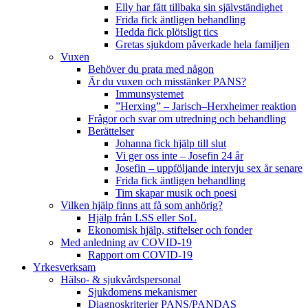
Elly har fått tillbaka sin självständighet
Frida fick äntligen behandling
Hedda fick plötsligt tics
Gretas sjukdom påverkade hela familjen
Vuxen
Behöver du prata med någon
Är du vuxen och misstänker PANS?
Immunsystemet
”Herxing” – Jarisch–Herxheimer reaktion
Frågor och svar om utredning och behandling
Berättelser
Johanna fick hjälp till slut
Vi ger oss inte – Josefin 24 år
Josefin – uppföljande intervju sex år senare
Frida fick äntligen behandling
Tim skapar musik och poesi
Vilken hjälp finns att få som anhörig?
Hjälp från LSS eller SoL
Ekonomisk hjälp, stiftelser och fonder
Med anledning av COVID-19
Rapport om COVID-19
Yrkesverksam
Hälso- & sjukvårdspersonal
Sjukdomens mekanismer
Diagnoskriterier PANS/PANDAS