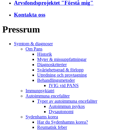
Arvsfondsprojektet "Förstå mig"
Kontakta oss
Pressrum
Symtom & diagnoser
Om Pans
Historik
Myter & missuppfattningar
Diagnoskriterier
Svårighetsgrad & förlopp
Utredning och provtagning
Behandlings­metoder
IVIG vid PANS
Immunpsykiatri
Autoimmuna encefaliter
Typer av autoimmuna encefaliter
Autoimmun psykos
Dysautonomi
Sydenhams korea
Har du Sydenhamns korea?
Reumatisk feber