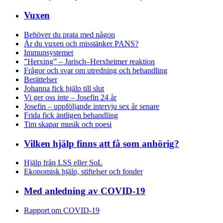
Vuxen
Behöver du prata med någon
Är du vuxen och misstänker PANS?
Immunsystemet
”Herxing” – Jarisch–Herxheimer reaktion
Frågor och svar om utredning och behandling
Berättelser
Johanna fick hjälp till slut
Vi ger oss inte – Josefin 24 år
Josefin – uppföljande intervju sex år senare
Frida fick äntligen behandling
Tim skapar musik och poesi
Vilken hjälp finns att få som anhörig?
Hjälp från LSS eller SoL
Ekonomisk hjälp, stiftelser och fonder
Med anledning av COVID-19
Rapport om COVID-19