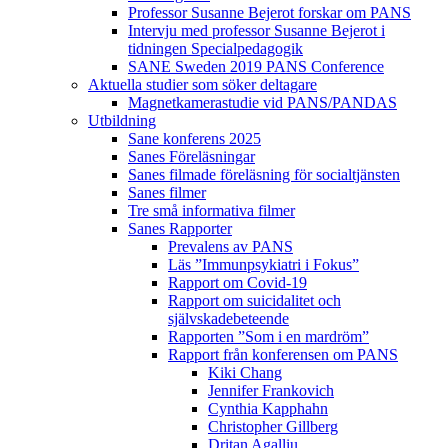
Professor Susanne Bejerot forskar om PANS
Intervju med professor Susanne Bejerot i
tidningen Specialpedagogik
SANE Sweden 2019 PANS Conference
Aktuella studier som söker deltagare
Magnetkamerastudie vid PANS/PANDAS
Utbildning
Sane konferens 2025
Sanes Föreläsningar
Sanes filmade föreläsning för socialtjänsten
Sanes filmer
Tre små informativa filmer
Sanes Rapporter
Prevalens av PANS
Läs ”Immunpsykiatri i Fokus”
Rapport om Covid-19
Rapport om suicidalitet och
självskadebeteende
Rapporten ”Som i en mardröm”
Rapport från konferensen om PANS
Kiki Chang
Jennifer Frankovich
Cynthia Kapphahn
Christopher Gillberg
Dritan Agalliu