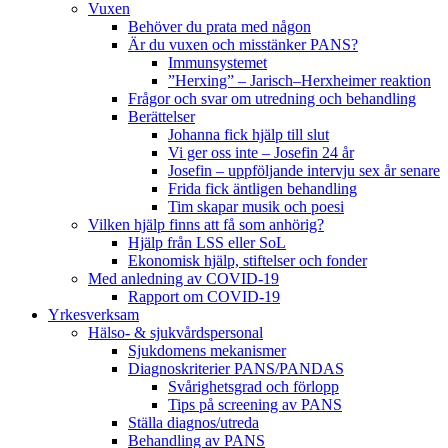
Vuxen
Behöver du prata med någon
Är du vuxen och misstänker PANS?
Immunsystemet
”Herxing” – Jarisch–Herxheimer reaktion
Frågor och svar om utredning och behandling
Berättelser
Johanna fick hjälp till slut
Vi ger oss inte – Josefin 24 år
Josefin – uppföljande intervju sex år senare
Frida fick äntligen behandling
Tim skapar musik och poesi
Vilken hjälp finns att få som anhörig?
Hjälp från LSS eller SoL
Ekonomisk hjälp, stiftelser och fonder
Med anledning av COVID-19
Rapport om COVID-19
Yrkesverksam
Hälso- & sjukvårdspersonal
Sjukdomens mekanismer
Diagnoskriterier PANS/PANDAS
Svårighetsgrad och förlopp
Tips på screening av PANS
Ställa diagnos/utreda
Behandling av PANS