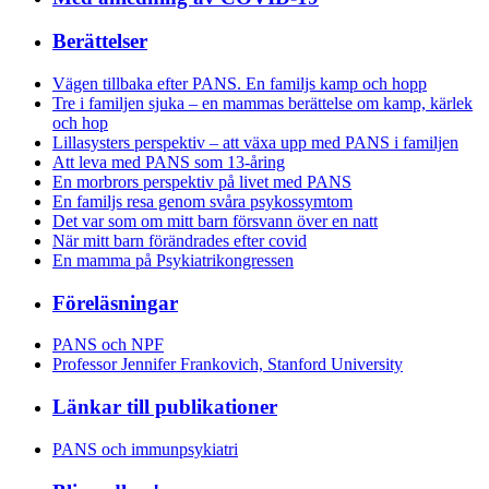
Berättelser
Vägen tillbaka efter PANS. En familjs kamp och hopp
Tre i familjen sjuka – en mammas berättelse om kamp, kärlek
och hop
Lillasysters perspektiv – att växa upp med PANS i familjen
Att leva med PANS som 13-åring
En morbrors perspektiv på livet med PANS
En familjs resa genom svåra psykossymtom
Det var som om mitt barn försvann över en natt
När mitt barn förändrades efter covid
En mamma på Psykiatrikongressen
Föreläsningar
PANS och NPF
Professor Jennifer Frankovich, Stanford University
Länkar till publikationer
PANS och immunpsykiatri