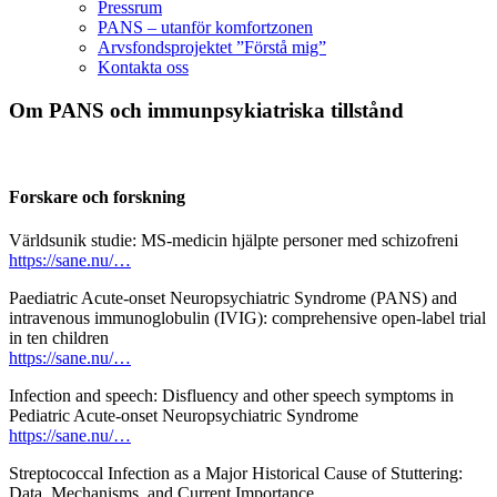
Pressrum
PANS – utanför komfortzonen
Arvsfondsprojektet ”Förstå mig”
Kontakta oss
Om PANS och immunpsykiatriska tillstånd
Forskare och forskning
Världsunik studie: MS-medicin hjälpte personer med schizofreni
https://sane.nu/…
Paediatric Acute-onset Neuropsychiatric Syndrome (PANS) and
intravenous immunoglobulin (IVIG): comprehensive open-label trial
in ten children
https://sane.nu/…
Infection and speech: Disfluency and other speech symptoms in
Pediatric Acute-onset Neuropsychiatric Syndrome
https://sane.nu/…
Streptococcal Infection as a Major Historical Cause of Stuttering:
Data, Mechanisms, and Current Importance