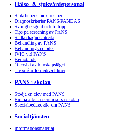
Hälso- & sjukvårdspersonal
Sjukdomens mekanismer
Diagnoskriterier PANS/PANDAS
Svårighetsgrad och förlopp
Tips på screening av PANS
Ställa diagnos/utreda
Behandling av PANS
Behandlings­metoder
IVIG vid PANS
Bemötande
Översikt av kunskapsläget
Tre små informativa filmer
PANS i skolan
Stödja en elev med PANS
Emma arbetar som resurs i skolan
Specialpedagogik, om PANS
Socialtjänsten
Informationsmaterial