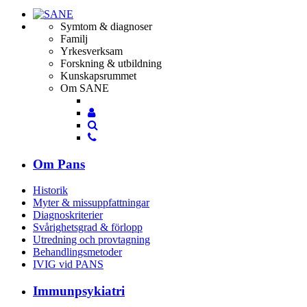
Symtom & diagnoser
Familj
Yrkesverksam
Forskning & utbildning
Kunskapsrummet
Om SANE
Mina
Mina
sidor
Sök
sidor
Sök
Om Pans
Historik
Myter & missuppfattningar
Diagnoskriterier
Svårighetsgrad & förlopp
Utredning och provtagning
Behandlings­metoder
IVIG vid PANS
Immunpsykiatri