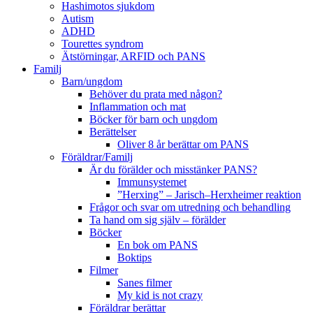
Hashimotos sjukdom
Autism
ADHD
Tourettes syndrom
Ätstörningar, ARFID och PANS
Familj
Barn/ungdom
Behöver du prata med någon?
Inflammation och mat
Böcker för barn och ungdom
Berättelser
Oliver 8 år berättar om PANS
Föräldrar/Familj
Är du förälder och misstänker PANS?
Immunsystemet
”Herxing” – Jarisch–Herxheimer reaktion
Frågor och svar om utredning och behandling
Ta hand om sig själv – förälder
Böcker
En bok om PANS
Boktips
Filmer
Sanes filmer
My kid is not crazy
Föräldrar berättar