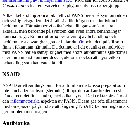
sammanfattning av riktlinjer från PRC
. PRC står för
PANS Research
Consortium
och är en tvärvetenskaplig amerikansk expertgrupp.
Vilken behandling som är aktuell vid PANS beror på symtombilden
och svårighetsgraden, det är alltså alltid fråga om en individuell
bedömning. Här nämner vi olika behandlingar som kan vara
aktuella, men beroende på symtom kan även andra behandlingar
komma ifråga. En mer utförlig beskrivning av behandling och
bedömning av svårighetsgrader hittar du
här
och i den pdf-fil som
finns i faktarutan här intill. Då det inte är helt ovanligt att individer
med PANS har en samsjuklighet med andra autoimmuna sjukdomar
eller immunbrist kommer dessa sjukdomar också att styra vilken
behandling som kan vara aktuell.
NSAID
NSAID är ett samlingsnamn för anti-inflammatoriska preparat som
inte innehåller kortison (steroider). Ibuprofen är kanske den mest
kända men det finns andra, med olika styrka. Detta riktar sig då mot
den
inflammatoriska
aspekten av PANS. Dessa ges ofta tillsammans
med omeprazol på grund av att långvarig NSAID-behandling annars
ger problem med magen.
Antibiotika