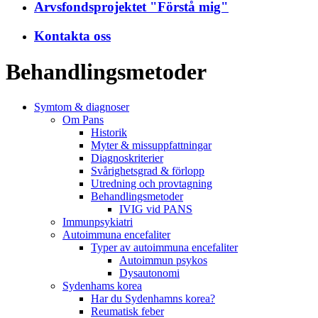
Arvsfondsprojektet "Förstå mig"
Kontakta oss
Behandlings­metoder
Symtom & diagnoser
Om Pans
Historik
Myter & missuppfattningar
Diagnoskriterier
Svårighetsgrad & förlopp
Utredning och provtagning
Behandlings­metoder
IVIG vid PANS
Immunpsykiatri
Autoimmuna encefaliter
Typer av autoimmuna encefaliter
Autoimmun psykos
Dysautonomi
Sydenhams korea
Har du Sydenhamns korea?
Reumatisk feber