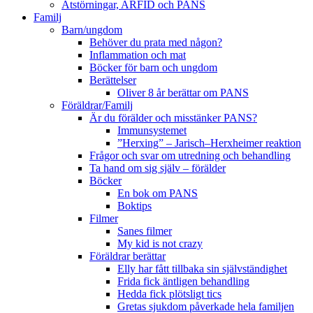
Ätstörningar, ARFID och PANS
Familj
Barn/ungdom
Behöver du prata med någon?
Inflammation och mat
Böcker för barn och ungdom
Berättelser
Oliver 8 år berättar om PANS
Föräldrar/Familj
Är du förälder och misstänker PANS?
Immunsystemet
”Herxing” – Jarisch–Herxheimer reaktion
Frågor och svar om utredning och behandling
Ta hand om sig själv – förälder
Böcker
En bok om PANS
Boktips
Filmer
Sanes filmer
My kid is not crazy
Föräldrar berättar
Elly har fått tillbaka sin självständighet
Frida fick äntligen behandling
Hedda fick plötsligt tics
Gretas sjukdom påverkade hela familjen