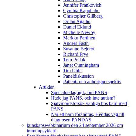
Jennifer Frankovich
Cynthia Kapphahn
Christopher Gillberg
Dritan Agalliu
Daniel Eklund
Michelle Newby
Markku Partinen
Anders Fasth
Susanne Bejerot
Richard Frye
Tom Pollak
Janet Cunningham
Tim Ubhi
Paneldiskussion
Patient- och anhörigperspektiv
Artiklar
Specialpedagogik, om PANS
Hade jag PANS, och inte autism?
Självmordsförsök vanliga hos barn med
PANS
När ett barn förändras, Heddas väg till
diagnosen PANDAS
kunskapswebbinarium den 24 september 2026 om
immunpsykiatri