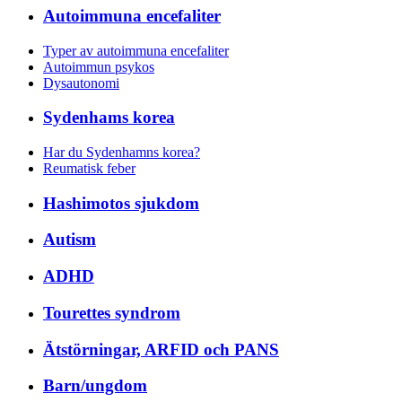
Autoimmuna encefaliter
Typer av autoimmuna encefaliter
Autoimmun psykos
Dysautonomi
Sydenhams korea
Har du Sydenhamns korea?
Reumatisk feber
Hashimotos sjukdom
Autism
ADHD
Tourettes syndrom
Ätstörningar, ARFID och PANS
Barn/ungdom