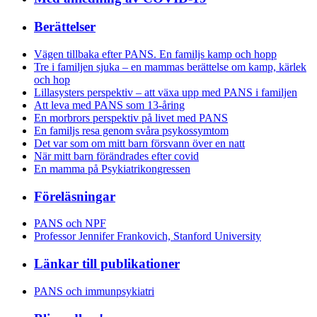
Berättelser
Vägen tillbaka efter PANS. En familjs kamp och hopp
Tre i familjen sjuka – en mammas berättelse om kamp, kärlek
och hop
Lillasysters perspektiv – att växa upp med PANS i familjen
Att leva med PANS som 13-åring
En morbrors perspektiv på livet med PANS
En familjs resa genom svåra psykossymtom
Det var som om mitt barn försvann över en natt
När mitt barn förändrades efter covid
En mamma på Psykiatrikongressen
Föreläsningar
PANS och NPF
Professor Jennifer Frankovich, Stanford University
Länkar till publikationer
PANS och immunpsykiatri