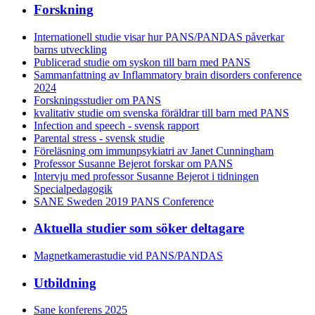
Forskning
Internationell studie visar hur PANS/PANDAS påverkar
barns utveckling
Publicerad studie om syskon till barn med PANS
Sammanfattning av Inflammatory brain disorders conference
2024
Forskningsstudier om PANS
kvalitativ studie om svenska föräldrar till barn med PANS
Infection and speech - svensk rapport
Parental stress - svensk studie
Föreläsning om immunpsykiatri av Janet Cunningham
Professor Susanne Bejerot forskar om PANS
Intervju med professor Susanne Bejerot i tidningen
Specialpedagogik
SANE Sweden 2019 PANS Conference
Aktuella studier som söker deltagare
Magnetkamerastudie vid PANS/PANDAS
Utbildning
Sane konferens 2025