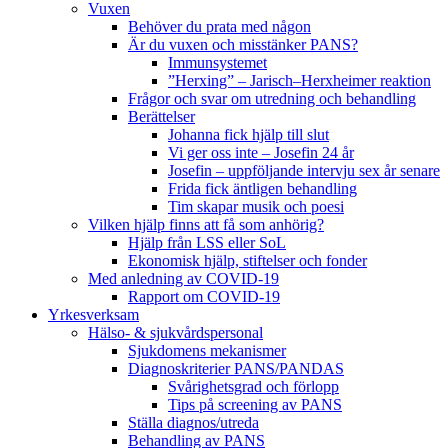
Vuxen
Behöver du prata med någon
Är du vuxen och misstänker PANS?
Immunsystemet
”Herxing” – Jarisch–Herxheimer reaktion
Frågor och svar om utredning och behandling
Berättelser
Johanna fick hjälp till slut
Vi ger oss inte – Josefin 24 år
Josefin – uppföljande intervju sex år senare
Frida fick äntligen behandling
Tim skapar musik och poesi
Vilken hjälp finns att få som anhörig?
Hjälp från LSS eller SoL
Ekonomisk hjälp, stiftelser och fonder
Med anledning av COVID-19
Rapport om COVID-19
Yrkesverksam
Hälso- & sjukvårdspersonal
Sjukdomens mekanismer
Diagnoskriterier PANS/PANDAS
Svårighetsgrad och förlopp
Tips på screening av PANS
Ställa diagnos/utreda
Behandling av PANS