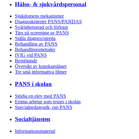
Hälso- & sjukvårdspersonal
Sjukdomens mekanismer
Diagnoskriterier PANS/PANDAS
Svårighetsgrad och förlopp
Tips på screening av PANS
Ställa diagnos/utreda
Behandling av PANS
Behandlings­metoder
IVIG vid PANS
Bemötande
Översikt av kunskapsläget
Tre små informativa filmer
PANS i skolan
Stödja en elev med PANS
Emma arbetar som resurs i skolan
Specialpedagogik, om PANS
Socialtjänsten
Informationsmaterial