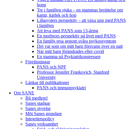
hopp
Tre i familjen sjuka – en mammas berättelse om
kamp, kärlek och hop
Lillasysters perspektiv – att växa upp med PANS
i familjen
Att leva med PANS som 13-åring
En morbrors perspektiv på livet med PANS
En familjs resa genom svåra psykossymtom
Det var som om mitt barn försvann över en natt
När mitt barn förändrades efter covid
En mamma på Psykiatrikongressen
Föreläsningar
PANS och NPF
Professor Jennifer Frankovich, Stanford
University
Länkar till publikationer
PANS och immunpsykiatri
Om SANE
Bli medlem!
Sanes stadgar
Sanes styrelse
Möt Sanes grundare
Integritetspolicy
Sanes verksamhet