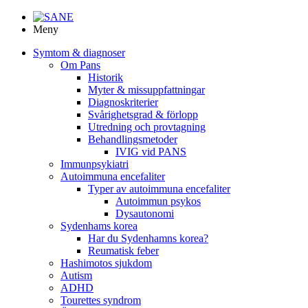
Meny
Symtom & diagnoser
Om Pans
Historik
Myter & missuppfattningar
Diagnoskriterier
Svårighetsgrad & förlopp
Utredning och provtagning
Behandlings­metoder
IVIG vid PANS
Immunpsykiatri
Autoimmuna encefaliter
Typer av autoimmuna encefaliter
Autoimmun psykos
Dysautonomi
Sydenhams korea
Har du Sydenhamns korea?
Reumatisk feber
Hashimotos sjukdom
Autism
ADHD
Tourettes syndrom