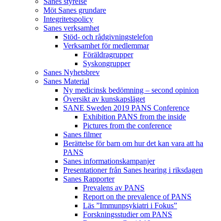
Sanes styrelse
Möt Sanes grundare
Integritetspolicy
Sanes verksamhet
Stöd- och rådgivningstelefon
Verksamhet för medlemmar
Föräldragrupper
Syskongrupper
Sanes Nyhetsbrev
Sanes Material
Ny medicinsk bedömning – second opinion
Översikt av kunskapsläget
SANE Sweden 2019 PANS Conference
Exhibition PANS from the inside
Pictures from the conference
Sanes filmer
Berättelse för barn om hur det kan vara att ha
PANS
Sanes informationskampanjer
Presentationer från Sanes hearing i riksdagen
Sanes Rapporter
Prevalens av PANS
Report on the prevalence of PANS
Läs ”Immunpsykiatri i Fokus”
Forskningsstudier om PANS