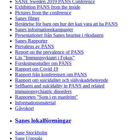
SANE Sweden 2019 PANS Conference
Exhibition PANS from the inside
Pictures from the conference
Sanes filmer
Berättelse för barn om hur det kan vara att ha PANS
Sanes informationskampanjer
Presentationer från Sanes hearing i riksdagen
Sanes Rapporter
Prevalens av PANS
Report on the prevalence of PANS
Läs ”Immunpsykiatri i Fokus”
Forskningsstudier om PANS
Rapport om Covid 19
Rapport från konferensen om PANS
Rapport om suicidalitet och självskadebeteende
Selfharm and suicidality in PANS and related
immunopsychiatric disorders
Rapporten ”Som i en mardröm”
Informationsmaterial
Gåvokort
Sanes lokalföreningar
Sane Stockholm
Sane Uppsala