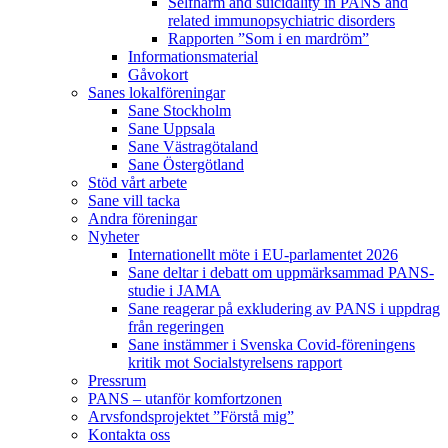
Selfharm and suicidality in PANS and
related immunopsychiatric disorders
Rapporten ”Som i en mardröm”
Informationsmaterial
Gåvokort
Sanes lokalföreningar
Sane Stockholm
Sane Uppsala
Sane Västragötaland
Sane Östergötland
Stöd vårt arbete
Sane vill tacka
Andra föreningar
Nyheter
Internationellt möte i EU-parlamentet 2026
Sane deltar i debatt om uppmärksammad PANS-
studie i JAMA
Sane reagerar på exkludering av PANS i uppdrag
från regeringen
Sane instämmer i Svenska Covid-föreningens
kritik mot Socialstyrelsens rapport
Pressrum
PANS – utanför komfortzonen
Arvsfondsprojektet ”Förstå mig”
Kontakta oss