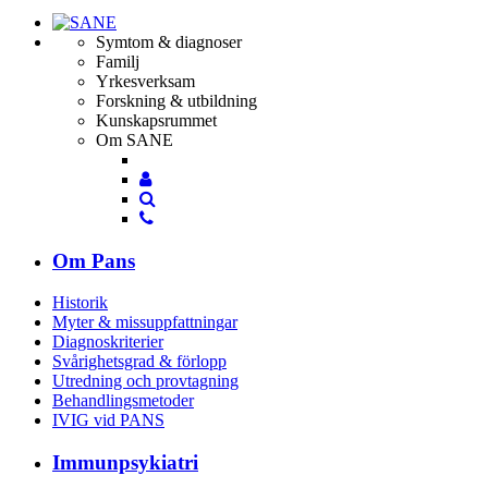
Symtom & diagnoser
Familj
Yrkesverksam
Forskning & utbildning
Kunskapsrummet
Om SANE
Mina
Mina
sidor
Sök
sidor
Sök
Om Pans
Historik
Myter & missuppfattningar
Diagnoskriterier
Svårighetsgrad & förlopp
Utredning och provtagning
Behandlings­metoder
IVIG vid PANS
Immunpsykiatri