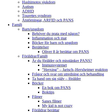
Hashimotos sjukdom
Autism
ADHD
Tourettes syndrom
Ätstörningar, ARFID och PANS
Familj
Barn/ungdom
Behöver du prata med någon?
Inflammation och mat
Böcker för barn och ungdom
Berättelser
Oliver 8 år berättar om PANS
Föräldrar/Familj
Är du förälder och misstänker PANS?
Immunsystemet
”Herxing” – Jarisch–Herxheimer reaktion
Frågor och svar om utredning och behandling
Ta hand om sig själv – förälder
Böcker
En bok om PANS
Boktips
Filmer
Sanes filmer
My kid is not crazy
Föräldrar berättar