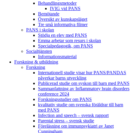
Behandlings­metoder
IVIG vid PANS
Bemötande
Översikt av kunskapsläget
Tre små informativa filmer
PANS i skolan
Stödja en elev med PANS
Emma arbetar som resurs i skolan
Specialpedagogik, om PANS
Socialtjänsten
Informationsmaterial
Forskning & utbildning
Forskning
Internationell studie visar hur PANS/PANDAS
påverkar barns utveckling
Publicerad studie om syskon till barn med PANS
Sammanfattning av Inflammatory brain disorders
conference 2024
Forskningsstudier om PANS
kvalitativ studie om svenska föräldrar till barn
med PANS
Infection and speech – svensk rapport
Parental stress – svensk studie
Föreläsning om immunpsykiatri av Janet
Cunningham