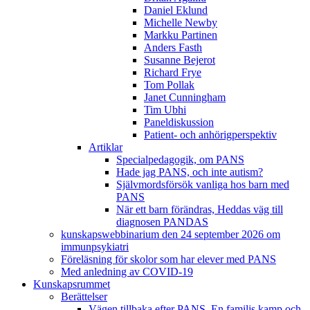
Daniel Eklund
Michelle Newby
Markku Partinen
Anders Fasth
Susanne Bejerot
Richard Frye
Tom Pollak
Janet Cunningham
Tim Ubhi
Paneldiskussion
Patient- och anhörigperspektiv
Artiklar
Specialpedagogik, om PANS
Hade jag PANS, och inte autism?
Självmordsförsök vanliga hos barn med
PANS
När ett barn förändras, Heddas väg till
diagnosen PANDAS
kunskapswebbinarium den 24 september 2026 om
immunpsykiatri
Föreläsning för skolor som har elever med PANS
Med anledning av COVID-19
Kunskapsrummet
Berättelser
Vägen tillbaka efter PANS. En familjs kamp och