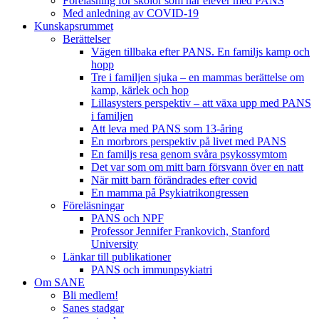
Föreläsning för skolor som har elever med PANS
Med anledning av COVID-19
Kunskapsrummet
Berättelser
Vägen tillbaka efter PANS. En familjs kamp och
hopp
Tre i familjen sjuka – en mammas berättelse om
kamp, kärlek och hop
Lillasysters perspektiv – att växa upp med PANS
i familjen
Att leva med PANS som 13-åring
En morbrors perspektiv på livet med PANS
En familjs resa genom svåra psykossymtom
Det var som om mitt barn försvann över en natt
När mitt barn förändrades efter covid
En mamma på Psykiatrikongressen
Föreläsningar
PANS och NPF
Professor Jennifer Frankovich, Stanford
University
Länkar till publikationer
PANS och immunpsykiatri
Om SANE
Bli medlem!
Sanes stadgar