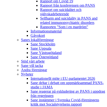
Rapport om Covid 19
Rapport från konferensen om PANS
Rapport om suicidalitet och
självskadebeteende
Selfharm and suicidality in PANS and
related immunopsychiatric disorders
Rapporten ”Som i en mardröm”
Informationsmaterial
Gåvokort
Sanes lokalföreningar
Sane Stockholm
Sane Uppsala
Sane Västragötaland
Sane Östergötland
Stöd vårt arbete
Sane vill tacka
Andra föreningar
Nyheter
Internationellt möte i EU-parlamentet 2026
Sane deltar i debatt om uppmärksammad PANS-
studie i JAMA
Sane reagerar på exkludering av PANS i uppdrag
från regeringen
Sane instämmer i Svenska Covid-föreningens
kritik mot Socialstyrelsens rapport