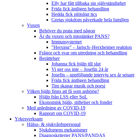
Elly har fått tillbaka sin självständighet
Frida fick äntligen behandling
Hedda fick plötsligt tics
Gretas sjukdom påverkade hela familjen
Vuxen
Behöver du prata med någon
Är du vuxen och misstänker PANS?
Immunsystemet
”Herxing” – Jarisch–Herxheimer reaktion
Frågor och svar om utredning och behandling
Berättelser
Johanna fick hjälp till slut
Vi ger oss inte – Josefin 24 år
Josefin – uppföljande intervju sex år senare
Frida fick äntligen behandling
Tim skapar musik och poesi
Vilken hjälp finns att få som anhörig?
Hjälp från LSS eller SoL
Ekonomisk hjälp, stiftelser och fonder
Med anledning av COVID-19
Rapport om COVID-19
Yrkesverksam
Hälso- & sjukvårdspersonal
Sjukdomens mekanismer
Diagnoskriterier PANS/PANDAS