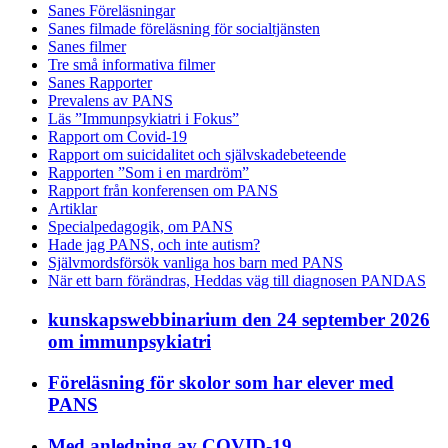
Sanes Föreläsningar
Sanes filmade föreläsning för socialtjänsten
Sanes filmer
Tre små informativa filmer
Sanes Rapporter
Prevalens av PANS
Läs ”Immunpsykiatri i Fokus”
Rapport om Covid-19
Rapport om suicidalitet och självskadebeteende
Rapporten ”Som i en mardröm”
Rapport från konferensen om PANS
Artiklar
Specialpedagogik, om PANS
Hade jag PANS, och inte autism?
Självmordsförsök vanliga hos barn med PANS
När ett barn förändras, Heddas väg till diagnosen PANDAS
kunskapswebbinarium den 24 september 2026
om immunpsykiatri
Föreläsning för skolor som har elever med
PANS
Med anledning av COVID-19