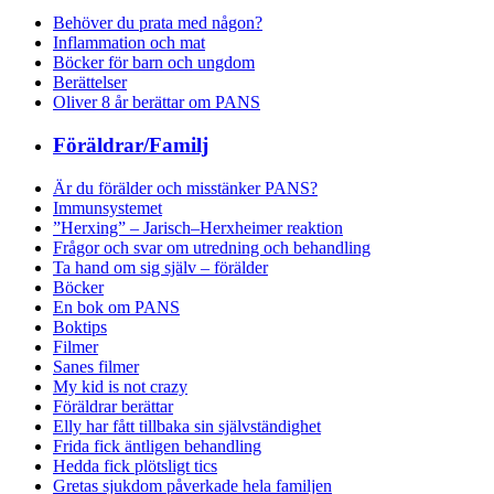
Behöver du prata med någon?
Inflammation och mat
Böcker för barn och ungdom
Berättelser
Oliver 8 år berättar om PANS
Föräldrar/Familj
Är du förälder och misstänker PANS?
Immunsystemet
”Herxing” – Jarisch–Herxheimer reaktion
Frågor och svar om utredning och behandling
Ta hand om sig själv – förälder
Böcker
En bok om PANS
Boktips
Filmer
Sanes filmer
My kid is not crazy
Föräldrar berättar
Elly har fått tillbaka sin självständighet
Frida fick äntligen behandling
Hedda fick plötsligt tics
Gretas sjukdom påverkade hela familjen