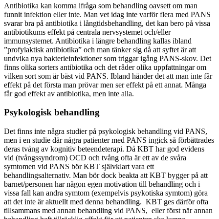
Antibiotika kan komma ifråga som behandling oavsett om man
funnit infektion eller inte. Man vet idag inte varför flera med PANS
svarar bra på antibiotika i långtidsbehandling, det kan bero på vissa
antibiotikums effekt på centrala nervsystemet och/eller
immunsystemet. Antibiotika i längre behandling kallas ibland
”profylaktisk antibiotika” och man tänker sig då att syftet är att
undvika nya bakterieinfektioner som triggar igång PANS-skov. Det
finns olika sorters antibiotika och det råder olika uppfattningar om
vilken sort som är bäst vid PANS. Ibland händer det att man inte får
effekt på det första man prövar men ser effekt på ett annat. Många
får god effekt av antibiotika, men inte alla.
Psykologisk behandling
Det finns inte några studier på psykologisk behandling vid PANS,
men i en studie där några patienter med PANS ingick så förbättrades
deras tvång av kognitiv beteendeterapi. Då KBT har god evidens
vid (tvångssyndrom) OCD och tvång ofta är ett av de svåra
symtomen vid PANS bör KBT självklart vara ett
behandlingsalternativ. Man bör dock beakta att KBT bygger på att
barnet/personen har någon egen motivation till behandling och i
vissa fall kan andra symtom (exempelvis psykotiska symtom) göra
att det inte är aktuellt med denna behandling. KBT ges därför ofta
tillsammans med annan behandling vid PANS, eller först när annan