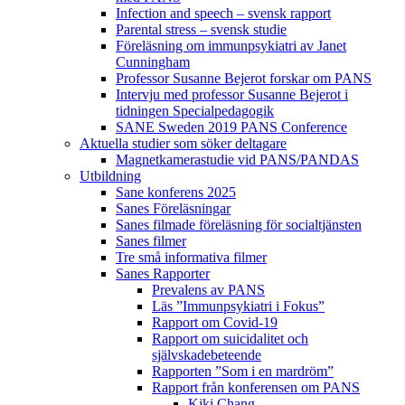
Infection and speech – svensk rapport
Parental stress – svensk studie
Föreläsning om immunpsykiatri av Janet
Cunningham
Professor Susanne Bejerot forskar om PANS
Intervju med professor Susanne Bejerot i
tidningen Specialpedagogik
SANE Sweden 2019 PANS Conference
Aktuella studier som söker deltagare
Magnetkamerastudie vid PANS/PANDAS
Utbildning
Sane konferens 2025
Sanes Föreläsningar
Sanes filmade föreläsning för socialtjänsten
Sanes filmer
Tre små informativa filmer
Sanes Rapporter
Prevalens av PANS
Läs ”Immunpsykiatri i Fokus”
Rapport om Covid-19
Rapport om suicidalitet och
självskadebeteende
Rapporten ”Som i en mardröm”
Rapport från konferensen om PANS
Kiki Chang