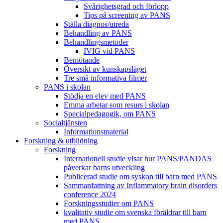
Svårighetsgrad och förlopp
Tips på screening av PANS
Ställa diagnos/utreda
Behandling av PANS
Behandlings­metoder
IVIG vid PANS
Bemötande
Översikt av kunskapsläget
Tre små informativa filmer
PANS i skolan
Stödja en elev med PANS
Emma arbetar som resurs i skolan
Specialpedagogik, om PANS
Socialtjänsten
Informationsmaterial
Forskning & utbildning
Forskning
Internationell studie visar hur PANS/PANDAS
påverkar barns utveckling
Publicerad studie om syskon till barn med PANS
Sammanfattning av Inflammatory brain disorders
conference 2024
Forskningsstudier om PANS
kvalitativ studie om svenska föräldrar till barn
med PANS