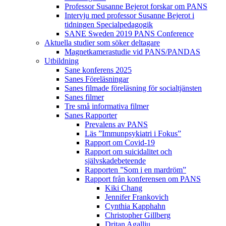
Professor Susanne Bejerot forskar om PANS
Intervju med professor Susanne Bejerot i
tidningen Specialpedagogik
SANE Sweden 2019 PANS Conference
Aktuella studier som söker deltagare
Magnetkamerastudie vid PANS/PANDAS
Utbildning
Sane konferens 2025
Sanes Föreläsningar
Sanes filmade föreläsning för socialtjänsten
Sanes filmer
Tre små informativa filmer
Sanes Rapporter
Prevalens av PANS
Läs ”Immunpsykiatri i Fokus”
Rapport om Covid-19
Rapport om suicidalitet och
självskadebeteende
Rapporten ”Som i en mardröm”
Rapport från konferensen om PANS
Kiki Chang
Jennifer Frankovich
Cynthia Kapphahn
Christopher Gillberg
Dritan Agalliu