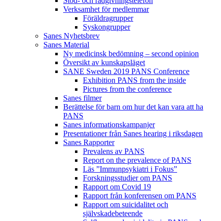
Stöd- och rådgivningstelefon
Verksamhet för medlemmar
Föräldragrupper
Syskongrupper
Sanes Nyhetsbrev
Sanes Material
Ny medicinsk bedömning – second opinion
Översikt av kunskapsläget
SANE Sweden 2019 PANS Conference
Exhibition PANS from the inside
Pictures from the conference
Sanes filmer
Berättelse för barn om hur det kan vara att ha
PANS
Sanes informationskampanjer
Presentationer från Sanes hearing i riksdagen
Sanes Rapporter
Prevalens av PANS
Report on the prevalence of PANS
Läs ”Immunpsykiatri i Fokus”
Forskningsstudier om PANS
Rapport om Covid 19
Rapport från konferensen om PANS
Rapport om suicidalitet och
självskadebeteende