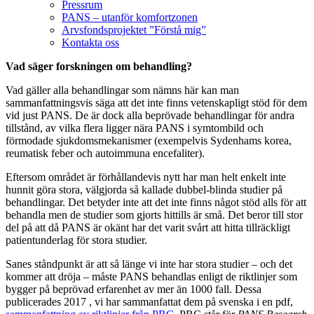
Pressrum
PANS – utanför komfortzonen
Arvsfondsprojektet ”Förstå mig”
Kontakta oss
Vad säger forskningen om behandling?
Vad gäller alla behandlingar som nämns här kan man
sammanfattningsvis säga att det inte finns vetenskapligt stöd för dem
vid just PANS. De är dock alla beprövade behandlingar för andra
tillstånd, av vilka flera ligger nära PANS i symtombild och
förmodade sjukdomsmekanismer (exempelvis Sydenhams korea,
reumatisk feber och autoimmuna encefaliter).
Eftersom området är förhållandevis nytt har man helt enkelt inte
hunnit göra stora, välgjorda så kallade dubbel-blinda studier på
behandlingar. Det betyder inte att det inte finns något stöd alls för att
behandla men de studier som gjorts hittills är små. Det beror till stor
del på att då PANS är okänt har det varit svårt att hitta tillräckligt
patientunderlag för stora studier.
Sanes ståndpunkt är att så länge vi inte har stora studier – och det
kommer att dröja – måste PANS behandlas enligt de riktlinjer som
bygger på beprövad erfarenhet av mer än 1000 fall. Dessa
publicerades 2017 , vi har sammanfattat dem på svenska i en pdf,