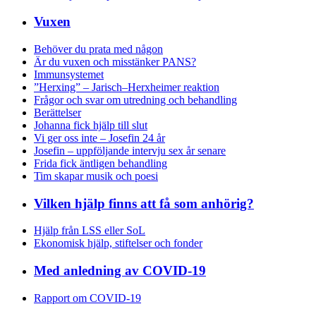
Vuxen
Behöver du prata med någon
Är du vuxen och misstänker PANS?
Immunsystemet
”Herxing” – Jarisch–Herxheimer reaktion
Frågor och svar om utredning och behandling
Berättelser
Johanna fick hjälp till slut
Vi ger oss inte – Josefin 24 år
Josefin – uppföljande intervju sex år senare
Frida fick äntligen behandling
Tim skapar musik och poesi
Vilken hjälp finns att få som anhörig?
Hjälp från LSS eller SoL
Ekonomisk hjälp, stiftelser och fonder
Med anledning av COVID-19
Rapport om COVID-19