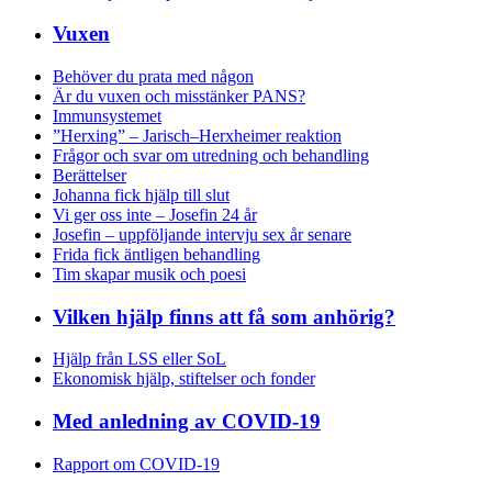
Vuxen
Behöver du prata med någon
Är du vuxen och misstänker PANS?
Immunsystemet
”Herxing” – Jarisch–Herxheimer reaktion
Frågor och svar om utredning och behandling
Berättelser
Johanna fick hjälp till slut
Vi ger oss inte – Josefin 24 år
Josefin – uppföljande intervju sex år senare
Frida fick äntligen behandling
Tim skapar musik och poesi
Vilken hjälp finns att få som anhörig?
Hjälp från LSS eller SoL
Ekonomisk hjälp, stiftelser och fonder
Med anledning av COVID-19
Rapport om COVID-19