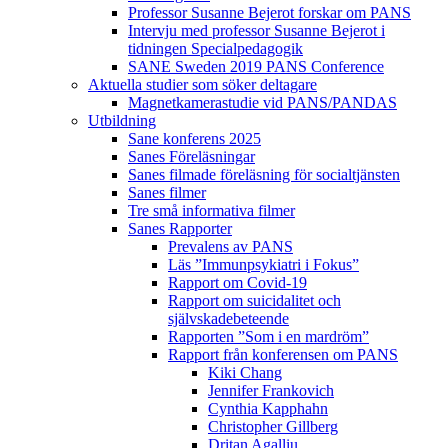
Professor Susanne Bejerot forskar om PANS
Intervju med professor Susanne Bejerot i
tidningen Specialpedagogik
SANE Sweden 2019 PANS Conference
Aktuella studier som söker deltagare
Magnetkamerastudie vid PANS/PANDAS
Utbildning
Sane konferens 2025
Sanes Föreläsningar
Sanes filmade föreläsning för socialtjänsten
Sanes filmer
Tre små informativa filmer
Sanes Rapporter
Prevalens av PANS
Läs ”Immunpsykiatri i Fokus”
Rapport om Covid-19
Rapport om suicidalitet och
självskadebeteende
Rapporten ”Som i en mardröm”
Rapport från konferensen om PANS
Kiki Chang
Jennifer Frankovich
Cynthia Kapphahn
Christopher Gillberg
Dritan Agalliu