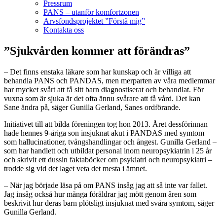
Pressrum
PANS – utanför komfortzonen
Arvsfondsprojektet ”Förstå mig”
Kontakta oss
”Sjukvården kommer att förändras”
– Det finns enstaka läkare som har kunskap och är villiga att
behandla PANS och PANDAS, men merparten av våra medlemmar
har mycket svårt att få sitt barn diagnostiserat och behandlat. För
vuxna som är sjuka är det ofta ännu svårare att få vård. Det kan
Sane ändra på, säger Gunilla Gerland, Sanes ordförande.
Initiativet till att bilda föreningen tog hon 2013. Året dessförinnan
hade hennes 9-åriga son insjuknat akut i PANDAS med symtom
som hallucinationer, tvångshandlingar och ångest. Gunilla Gerland –
som har handlett och utbildat personal inom neuropsykiatrin i 25 år
och skrivit ett dussin faktaböcker om psykiatri och neuropsykiatri –
trodde sig vid det laget veta det mesta i ämnet.
– När jag började läsa på om PANS insåg jag att så inte var fallet.
Jag insåg också hur många föräldrar jag mött genom åren som
beskrivit hur deras barn plötsligt insjuknat med svåra symtom, säger
Gunilla Gerland.