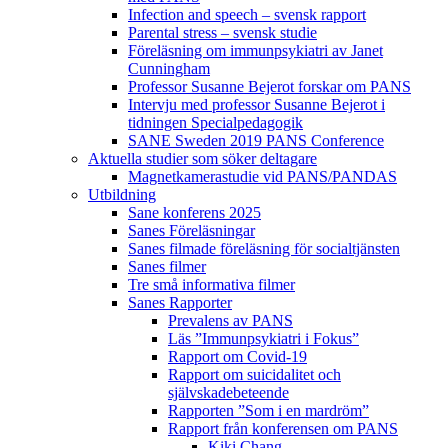
Infection and speech – svensk rapport
Parental stress – svensk studie
Föreläsning om immunpsykiatri av Janet
Cunningham
Professor Susanne Bejerot forskar om PANS
Intervju med professor Susanne Bejerot i
tidningen Specialpedagogik
SANE Sweden 2019 PANS Conference
Aktuella studier som söker deltagare
Magnetkamerastudie vid PANS/PANDAS
Utbildning
Sane konferens 2025
Sanes Föreläsningar
Sanes filmade föreläsning för socialtjänsten
Sanes filmer
Tre små informativa filmer
Sanes Rapporter
Prevalens av PANS
Läs ”Immunpsykiatri i Fokus”
Rapport om Covid-19
Rapport om suicidalitet och
självskadebeteende
Rapporten ”Som i en mardröm”
Rapport från konferensen om PANS
Kiki Chang