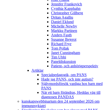
Jennifer Frankovich
Cynthia Kapphahn
Christopher Gillberg
Dritan Agalliu
Daniel Eklund
Michelle Newby
Markku Partinen
Anders Fasth
Susanne Bejerot
Richard Frye
Tom Pollak
Janet Cunningham
Tim Ubhi
Paneldiskussion
Patient- och anhörigperspektiv
Artiklar
Specialpedagogik, om PANS
Hade jag PANS, och inte autism?
Självmordsförsök vanliga hos barn med
PANS
När ett barn förändras, Heddas väg till
diagnosen PANDAS
kunskapswebbinarium den 24 september 2026 om
immunpsykiatri