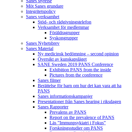
Sanes styrelse
Möt Sanes grundare
Integritetspolicy
Sanes verksamhet
Stöd- och rådgivningstelefon
Verksamhet för medlemmar
Föräldragrupper
Syskongrupper
Sanes Nyhetsbrev
Sanes Material
Ny medicinsk bedömning – second opinion
Översikt av kunskapsläget
SANE Sweden 2019 PANS Conference
Exhibition PANS from the inside
Pictures from the conference
Sanes filmer
Berättelse för barn om hur det kan vara att ha
PANS
Sanes informationskampanjer
Presentationer från Sanes hearing i riksdagen
Sanes Rapporter
Prevalens av PANS
Report on the prevalence of PANS
Läs ”Immunpsykiatri i Fokus”
Forskningsstudier om PANS