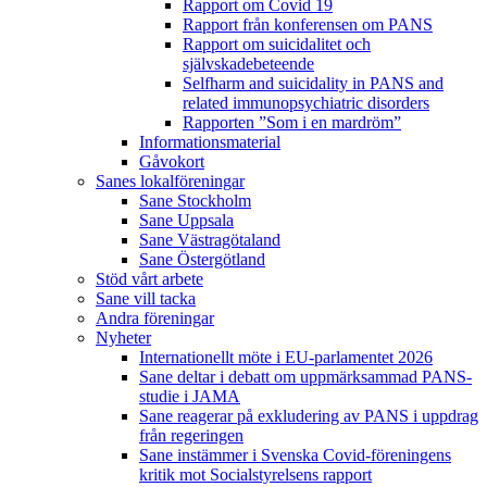
Rapport om Covid 19
Rapport från konferensen om PANS
Rapport om suicidalitet och
självskadebeteende
Selfharm and suicidality in PANS and
related immunopsychiatric disorders
Rapporten ”Som i en mardröm”
Informationsmaterial
Gåvokort
Sanes lokalföreningar
Sane Stockholm
Sane Uppsala
Sane Västragötaland
Sane Östergötland
Stöd vårt arbete
Sane vill tacka
Andra föreningar
Nyheter
Internationellt möte i EU-parlamentet 2026
Sane deltar i debatt om uppmärksammad PANS-
studie i JAMA
Sane reagerar på exkludering av PANS i uppdrag
från regeringen
Sane instämmer i Svenska Covid-föreningens
kritik mot Socialstyrelsens rapport