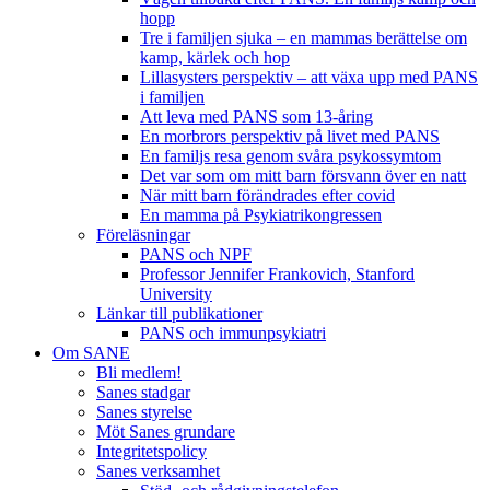
hopp
Tre i familjen sjuka – en mammas berättelse om
kamp, kärlek och hop
Lillasysters perspektiv – att växa upp med PANS
i familjen
Att leva med PANS som 13-åring
En morbrors perspektiv på livet med PANS
En familjs resa genom svåra psykossymtom
Det var som om mitt barn försvann över en natt
När mitt barn förändrades efter covid
En mamma på Psykiatrikongressen
Föreläsningar
PANS och NPF
Professor Jennifer Frankovich, Stanford
University
Länkar till publikationer
PANS och immunpsykiatri
Om SANE
Bli medlem!
Sanes stadgar
Sanes styrelse
Möt Sanes grundare
Integritetspolicy
Sanes verksamhet