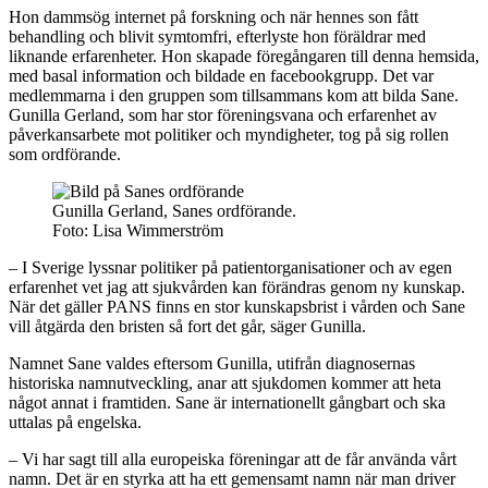
Hon dammsög internet på forskning och när hennes son fått
behandling och blivit symtomfri, efterlyste hon föräldrar med
liknande erfarenheter. Hon skapade föregångaren till denna hemsida,
med basal information och bildade en facebookgrupp. Det var
medlemmarna i den gruppen som tillsammans kom att bilda Sane.
Gunilla Gerland, som har stor föreningsvana och erfarenhet av
påverkansarbete mot politiker och myndigheter, tog på sig rollen
som ordförande.
Gunilla Gerland, Sanes ordförande.
Foto: Lisa Wimmerström
– I Sverige lyssnar politiker på patientorganisationer och av egen
erfarenhet vet jag att sjukvården kan förändras genom ny kunskap.
När det gäller PANS finns en stor kunskapsbrist i vården och Sane
vill åtgärda den bristen så fort det går, säger Gunilla.
Namnet Sane valdes eftersom Gunilla, utifrån diagnosernas
historiska namnutveckling, anar att sjukdomen kommer att heta
något annat i framtiden. Sane är internationellt gångbart och ska
uttalas på engelska.
– Vi har sagt till alla europeiska föreningar att de får använda vårt
namn. Det är en styrka att ha ett gemensamt namn när man driver