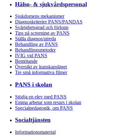
Hälso- & sjukvårdspersonal
Sjukdomens mekanismer
Diagnoskriterier PANS/PANDAS
Svårighetsgrad och förlopp
Tips på screening av PANS
Ställa diagnos/utreda
Behandling av PANS
Behandlings­metoder
IVIG vid PANS
Bemötande
Översikt av kunskapsläget
Tre små informativa filmer
PANS i skolan
Stödja en elev med PANS
Emma arbetar som resurs i skolan
Specialpedagogik, om PANS
Socialtjänsten
Informationsmaterial