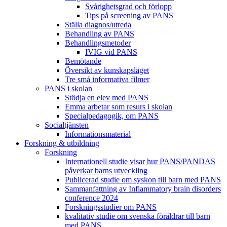
Svårighetsgrad och förlopp
Tips på screening av PANS
Ställa diagnos/utreda
Behandling av PANS
Behandlings­metoder
IVIG vid PANS
Bemötande
Översikt av kunskapsläget
Tre små informativa filmer
PANS i skolan
Stödja en elev med PANS
Emma arbetar som resurs i skolan
Specialpedagogik, om PANS
Socialtjänsten
Informationsmaterial
Forskning & utbildning
Forskning
Internationell studie visar hur PANS/PANDAS
påverkar barns utveckling
Publicerad studie om syskon till barn med PANS
Sammanfattning av Inflammatory brain disorders
conference 2024
Forskningsstudier om PANS
kvalitativ studie om svenska föräldrar till barn
med PANS