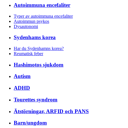
Autoimmuna encefaliter
Typer av autoimmuna encefaliter
Autoimmun psykos
Dysautonomi
Sydenhams korea
Har du Sydenhamns korea?
Reumatisk feber
Hashimotos sjukdom
Autism
ADHD
Tourettes syndrom
Ätstörningar, ARFID och PANS
Barn/ungdom