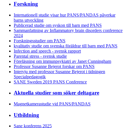
Forskning
Internationell studie visar hur PANS/PANDAS påverkar
barns utveckling
Publicerad studie om syskon till barn med PANS
Sammanfattning av Inflammatory brain disorders conference
2024
Forskningsstudier om PANS
kvalitativ studie om svenska föräldrar till barn med PANS
Infection and speech - svensk rapport
Parental stress - svensk studie
Föreläsning om immunpsykiatri av Janet Cunningham
Professor Susanne Bejerot forskar om PANS
Intervju med professor Susanne Bejerot i tidningen
Specialpedagogik
SANE Sweden 2019 PANS Conference
Aktuella studier som söker deltagare
Magnetkamerastudie vid PANS/PANDAS
Utbildning
Sane konferens 2025