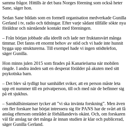
samma frågor. Hittills är det bara Norges förening som också heter
Sane, säger hon.
Sedan Sane bildats som en formell organisation medverkade Gunilla
Gerland i tv, radio och tidningar. Efter varje sådant tillfälle sökte nya
föräldrar och närstående kontakt med föreningen.
– Från början jobbade alla ideellt och lade ner fruktansvärt många
timmar. Det fanns ett enormt behov av stöd och vi hade inte hunnit
bygga upp strukturerna. Till exempel hade vi ingen stödtelefon,
säger Gunilla.
Hon minns julen 2015 som firades på Kanarieöarna när mobilen
ringde. I andra änden satt en desperat förälder på akuten med sitt
psykotiska barn.
– Det blev så tydligt hur samhället sviker, att en person måste leta
upp ett nummer till en privatperson, till och med när de befinner sig
på ett sjukhus.
– Samhällsinstanser tycker att ”vi ska invänta forskning”. Men även
om fler forskare har börjat intressera sig för PANS har de svårt att få
anslag eftersom området är förhållandevis okänt. Och, om forskaren
väl får anslag tar det många år innan studien är klar och publicerad,
säger Gunilla Gerland.