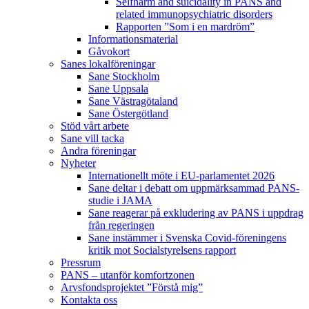
Selfharm and suicidality in PANS and
related immunopsychiatric disorders
Rapporten ”Som i en mardröm”
Informationsmaterial
Gåvokort
Sanes lokalföreningar
Sane Stockholm
Sane Uppsala
Sane Västragötaland
Sane Östergötland
Stöd vårt arbete
Sane vill tacka
Andra föreningar
Nyheter
Internationellt möte i EU-parlamentet 2026
Sane deltar i debatt om uppmärksammad PANS-
studie i JAMA
Sane reagerar på exkludering av PANS i uppdrag
från regeringen
Sane instämmer i Svenska Covid-föreningens
kritik mot Socialstyrelsens rapport
Pressrum
PANS – utanför komfortzonen
Arvsfondsprojektet ”Förstå mig”
Kontakta oss