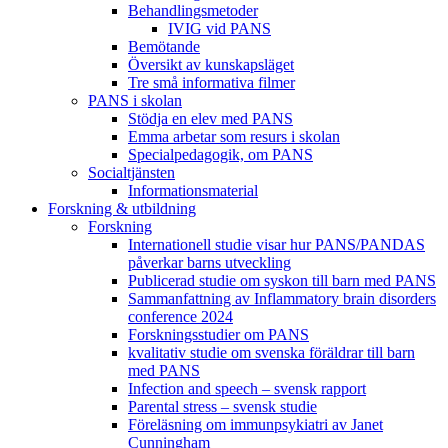
Behandlings­metoder
IVIG vid PANS
Bemötande
Översikt av kunskapsläget
Tre små informativa filmer
PANS i skolan
Stödja en elev med PANS
Emma arbetar som resurs i skolan
Specialpedagogik, om PANS
Socialtjänsten
Informationsmaterial
Forskning & utbildning
Forskning
Internationell studie visar hur PANS/PANDAS
påverkar barns utveckling
Publicerad studie om syskon till barn med PANS
Sammanfattning av Inflammatory brain disorders
conference 2024
Forskningsstudier om PANS
kvalitativ studie om svenska föräldrar till barn
med PANS
Infection and speech – svensk rapport
Parental stress – svensk studie
Föreläsning om immunpsykiatri av Janet
Cunningham