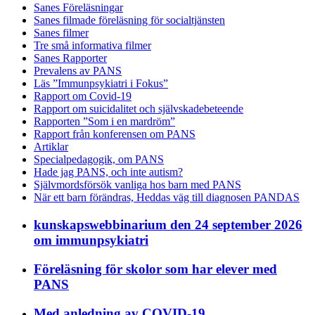
Sanes Föreläsningar
Sanes filmade föreläsning för socialtjänsten
Sanes filmer
Tre små informativa filmer
Sanes Rapporter
Prevalens av PANS
Läs ”Immunpsykiatri i Fokus”
Rapport om Covid-19
Rapport om suicidalitet och självskadebeteende
Rapporten ”Som i en mardröm”
Rapport från konferensen om PANS
Artiklar
Specialpedagogik, om PANS
Hade jag PANS, och inte autism?
Självmordsförsök vanliga hos barn med PANS
När ett barn förändras, Heddas väg till diagnosen PANDAS
kunskapswebbinarium den 24 september 2026
om immunpsykiatri
Föreläsning för skolor som har elever med
PANS
Med anledning av COVID-19