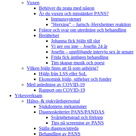
Vuxen
Behöver du prata med någon
Är du vuxen och misstänker PANS?
Immunsystemet
”Herxing” – Jarisch–Herxheimer reaktion
Frågor och svar om utredning och behandling
Berättelser
Johanna fick hjälp till slut
Vi ger oss inte – Josefin 24 år
Josefin – uppföljande intervju sex år senare
Frida fick äntligen behandling
Tim skapar musik och poesi
Vilken hjälp finns att få som anhörig?
Hjälp från LSS eller SoL
Ekonomisk hjälp, stiftelser och fonder
Med anledning av COVID-19
Rapport om COVID-19
Yrkesverksam
Hälso- & sjukvårdspersonal
Sjukdomens mekanismer
Diagnoskriterier PANS/PANDAS
Svårighetsgrad och förlopp
Tips på screening av PANS
Ställa diagnos/utreda
Behandling av PANS