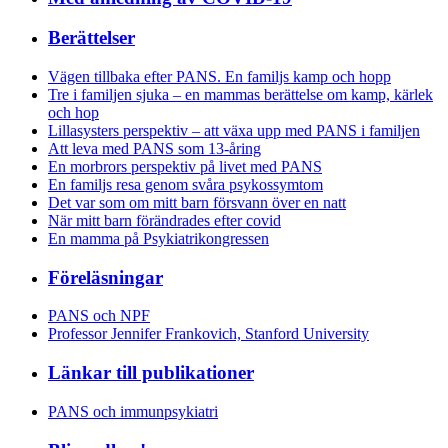
Berättelser
Vägen tillbaka efter PANS. En familjs kamp och hopp
Tre i familjen sjuka – en mammas berättelse om kamp, kärlek
och hop
Lillasysters perspektiv – att växa upp med PANS i familjen
Att leva med PANS som 13-åring
En morbrors perspektiv på livet med PANS
En familjs resa genom svåra psykossymtom
Det var som om mitt barn försvann över en natt
När mitt barn förändrades efter covid
En mamma på Psykiatrikongressen
Föreläsningar
PANS och NPF
Professor Jennifer Frankovich, Stanford University
Länkar till publikationer
PANS och immunpsykiatri