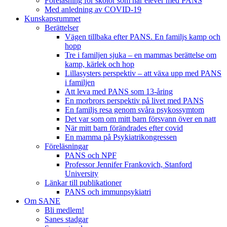
Föreläsning för skolor som har elever med PANS
Med anledning av COVID-19
Kunskapsrummet
Berättelser
Vägen tillbaka efter PANS. En familjs kamp och
hopp
Tre i familjen sjuka – en mammas berättelse om
kamp, kärlek och hop
Lillasysters perspektiv – att växa upp med PANS
i familjen
Att leva med PANS som 13-åring
En morbrors perspektiv på livet med PANS
En familjs resa genom svåra psykossymtom
Det var som om mitt barn försvann över en natt
När mitt barn förändrades efter covid
En mamma på Psykiatrikongressen
Föreläsningar
PANS och NPF
Professor Jennifer Frankovich, Stanford
University
Länkar till publikationer
PANS och immunpsykiatri
Om SANE
Bli medlem!
Sanes stadgar