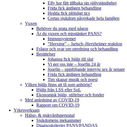
Elly har fått tillbaka sin självständighet
Frida fick äntligen behandling
Hedda fick plötsligt tics
Gretas sjukdom påverkade hela familjen
Vuxen
Behöver du prata med någon
Är du vuxen och misstänker PANS?
Immunsystemet
”Herxing” – Jarisch–Herxheimer reaktion
Frågor och svar om utredning och behandling
Berättelser
Johanna fick hjälp till slut
Vi ger oss inte – Josefin 24 år
Josefin – uppföljande intervju sex år senare
Frida fick äntligen behandling
Tim skapar musik och poesi
Vilken hjälp finns att få som anhörig?
Hjälp från LSS eller SoL
Ekonomisk hjälp, stiftelser och fonder
Med anledning av COVID-19
Rapport om COVID-19
Yrkesverksam
Hälso- & sjukvårdspersonal
Sjukdomens mekanismer
Diagnoskriterier PANS/PANDAS