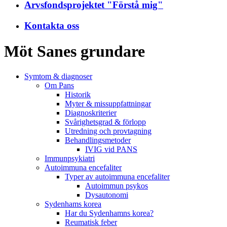
Arvsfondsprojektet "Förstå mig"
Kontakta oss
Möt Sanes grundare
Symtom & diagnoser
Om Pans
Historik
Myter & missuppfattningar
Diagnoskriterier
Svårighetsgrad & förlopp
Utredning och provtagning
Behandlings­metoder
IVIG vid PANS
Immunpsykiatri
Autoimmuna encefaliter
Typer av autoimmuna encefaliter
Autoimmun psykos
Dysautonomi
Sydenhams korea
Har du Sydenhamns korea?
Reumatisk feber