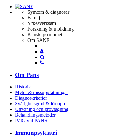
Symtom & diagnoser
Familj
Yrkesverksam
Forskning & utbildning
Kunskapsrummet
Om SANE
Mina
Mina
sidor
Sök
sidor
Sök
Om Pans
Historik
Myter & missuppfattningar
Diagnoskriterier
Svårighetsgrad & förlopp
Utredning och provtagning
Behandlings­metoder
IVIG vid PANS
Immunpsykiatri