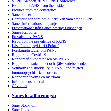
SANE Sweden 2019 PANS Conference
Exhibition PANS from the inside
Pictures from the conference
Sanes filmer
Berättelse för barn om hur det kan vara att ha PANS
Sanes informationskampanjer
Presentationer från Sanes hearing i riksdagen
Sanes Rapporter
Prevalens av PANS
Report on the prevalence of PANS
Läs ”Immunpsykiatri i Fokus”
Forskningsstudier om PANS
Rapport om Covid 19
Rapport från konferensen om PANS
Rapport om suicidalitet och självskadebeteende
Selfharm and suicidality in PANS and related
immunopsychiatric disorders
Rapporten ”Som i en mardröm”
Informationsmaterial
Gåvokort
Sanes lokalföreningar
Sane Stockholm
Sane Uppsala