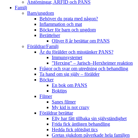
Ätstörningar, ARFID och PANS
Familj
Barn/ungdom
Behöver du prata med någon?
Inflammation och mat
Böcker för barn och ungdom
Berättelser
Oliver 8 år berättar om PANS
Föräldrar/Familj
Är du förälder och misstänker PANS?
Immunsystemet
”Herxing” – Jarisch–Herxheimer reaktion
Frågor och svar om utredning och behandling
Ta hand om sig själv – förälder
Böcker
En bok om PANS
Boktips
Filmer
Sanes filmer
My kid is not crazy
Föräldrar berättar
Elly har fått tillbaka sin självständighet
Frida fick äntligen behandling
Hedda fick plötsligt tics
Gretas sjukdom påverkade hela familjen