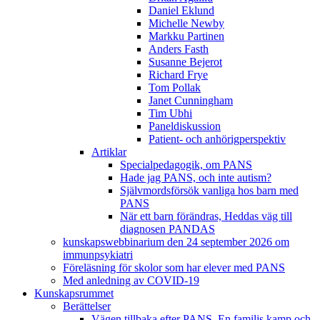
Daniel Eklund
Michelle Newby
Markku Partinen
Anders Fasth
Susanne Bejerot
Richard Frye
Tom Pollak
Janet Cunningham
Tim Ubhi
Paneldiskussion
Patient- och anhörigperspektiv
Artiklar
Specialpedagogik, om PANS
Hade jag PANS, och inte autism?
Självmordsförsök vanliga hos barn med
PANS
När ett barn förändras, Heddas väg till
diagnosen PANDAS
kunskapswebbinarium den 24 september 2026 om
immunpsykiatri
Föreläsning för skolor som har elever med PANS
Med anledning av COVID-19
Kunskapsrummet
Berättelser
Vägen tillbaka efter PANS. En familjs kamp och