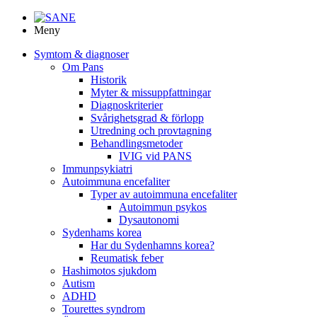
Meny
Symtom & diagnoser
Om Pans
Historik
Myter & missuppfattningar
Diagnoskriterier
Svårighetsgrad & förlopp
Utredning och provtagning
Behandlings­metoder
IVIG vid PANS
Immunpsykiatri
Autoimmuna encefaliter
Typer av autoimmuna encefaliter
Autoimmun psykos
Dysautonomi
Sydenhams korea
Har du Sydenhamns korea?
Reumatisk feber
Hashimotos sjukdom
Autism
ADHD
Tourettes syndrom