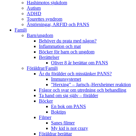
Hashimotos sjukdom
Autism
ADHD
Tourettes syndrom
Ätstörningar, ARFID och PANS
Familj
Barn/ungdom
Behöver du prata med någon?
Inflammation och mat
Böcker för barn och ungdom
Berättelser
Oliver 8 år berättar om PANS
Föräldrar/Familj
Är du förälder och misstänker PANS?
Immunsystemet
”Herxing” – Jarisch–Herxheimer reaktion
Frågor och svar om utredning och behandling
Ta hand om sig själv – förälder
Böcker
En bok om PANS
Boktips
Filmer
Sanes filmer
My kid is not crazy
Föräldrar berättar