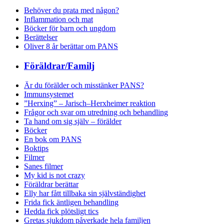
Behöver du prata med någon?
Inflammation och mat
Böcker för barn och ungdom
Berättelser
Oliver 8 år berättar om PANS
Föräldrar/Familj
Är du förälder och misstänker PANS?
Immunsystemet
”Herxing” – Jarisch–Herxheimer reaktion
Frågor och svar om utredning och behandling
Ta hand om sig själv – förälder
Böcker
En bok om PANS
Boktips
Filmer
Sanes filmer
My kid is not crazy
Föräldrar berättar
Elly har fått tillbaka sin självständighet
Frida fick äntligen behandling
Hedda fick plötsligt tics
Gretas sjukdom påverkade hela familjen