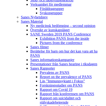
Stöd- och rådgivningstelefon
Verksamhet för medlemmar
Föräldragrupper
Syskongrupper
Sanes Nyhetsbrev
Sanes Material
Ny medicinsk bedömning – second opinion
Översikt av kunskapsläget
SANE Sweden 2019 PANS Conference
Exhibition PANS from the inside
Pictures from the conference
Sanes filmer
Berättelse för barn om hur det kan vara att ha
PANS
Sanes informationskampanjer
Presentationer från Sanes hearing i riksdagen
Sanes Rapporter
Prevalens av PANS
Report on the prevalence of PANS
Läs ”Immunpsykiatri i Fokus”
Forskningsstudier om PANS
Rapport om Covid 19
Rapport från konferensen om PANS
Rapport om suicidalitet och
självskadebeteende