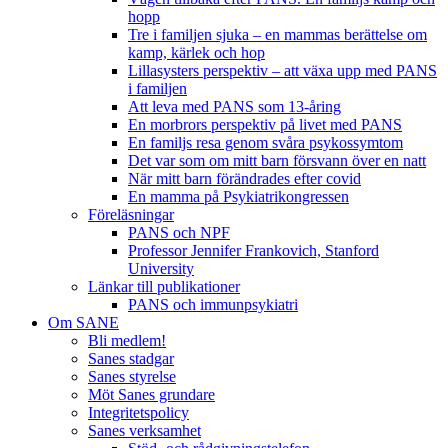
hopp
Tre i familjen sjuka – en mammas berättelse om
kamp, kärlek och hop
Lillasysters perspektiv – att växa upp med PANS
i familjen
Att leva med PANS som 13-åring
En morbrors perspektiv på livet med PANS
En familjs resa genom svåra psykossymtom
Det var som om mitt barn försvann över en natt
När mitt barn förändrades efter covid
En mamma på Psykiatrikongressen
Föreläsningar
PANS och NPF
Professor Jennifer Frankovich, Stanford
University
Länkar till publikationer
PANS och immunpsykiatri
Om SANE
Bli medlem!
Sanes stadgar
Sanes styrelse
Möt Sanes grundare
Integritetspolicy
Sanes verksamhet