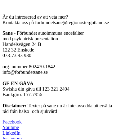
Är du intresserad av att veta mer?
Kontakta oss på forbundetsane@regionostergotland.se
Sane
- Förbundet autoimmuna encefaliter
med psykiatrisk presentation
Handelsvägen 24 B
122 32 Enskede
073-73 93 930
org. nummer 802470-1842
info@forbundetsane.se
GE EN GÅVA
Swisha din gåva till 123 321 2404
Bankgiro: 157-7956
Disclaimer:
Texter på sane.nu är inte avsedda att ersätta
råd från hälso- och sjukvård
Facebook
Youtube
LinkedIn
Instagram