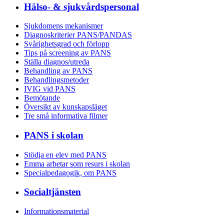
Hälso- & sjukvårdspersonal
Sjukdomens mekanismer
Diagnoskriterier PANS/PANDAS
Svårighetsgrad och förlopp
Tips på screening av PANS
Ställa diagnos/utreda
Behandling av PANS
Behandlings­metoder
IVIG vid PANS
Bemötande
Översikt av kunskapsläget
Tre små informativa filmer
PANS i skolan
Stödja en elev med PANS
Emma arbetar som resurs i skolan
Specialpedagogik, om PANS
Socialtjänsten
Informationsmaterial