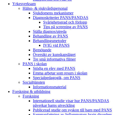
Yrkesverksam
Hälso- & sjukvårdspersonal
Sjukdomens mekanismer
Diagnoskriterier PANS/PANDAS
Svårighetsgrad och förlopp
Tips på screening av PANS
Ställa diagnos/utreda
Behandling av PANS
Behandlings­metoder
IVIG vid PANS
Bemötande
Översikt av kunskapsläget
Tre små informativa filmer
PANS i skolan
Stödja en elev med PANS
Emma arbetar som resurs i skolan
Specialpedagogik, om PANS
Socialtjänsten
Informationsmaterial
Forskning & utbildning
Forskning
Internationell studie visar hur PANS/PANDAS
påverkar barns utveckling
Publicerad studie om syskon till barn med PANS
Sammanfattning av Inflammatory brain disorders