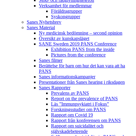
Stöd- och rådgivningstelefon
Verksamhet för medlemmar
Föräldragrupper
Syskongrupper
Sanes Nyhetsbrev
Sanes Material
Ny medicinsk bedömning – second opinion
Översikt av kunskapsläget
SANE Sweden 2019 PANS Conference
Exhibition PANS from the inside
Pictures from the conference
Sanes filmer
Berättelse för barn om hur det kan vara att ha
PANS
Sanes informationskampanjer
Presentationer från Sanes hearing i riksdagen
Sanes Rapporter
Prevalens av PANS
Report on the prevalence of PANS
Läs ”Immunpsykiatri i Fokus”
Forskningsstudier om PANS
Rapport om Covid 19
Rapport från konferensen om PANS
Rapport om suicidalitet och
självskadebeteende