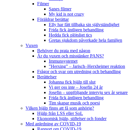
Filmer
Sanes filmer
My kid is not crazy
Föräldrar berättar
Elly har fått tillbaka sin självständighet
Frida fick äntligen behandling
Hedda fick plötsligt tics
Gretas sjukdom påverkade hela familjen
Vuxen
Behöver du prata med någon
Är du vuxen och misstänker PANS?
Immunsystemet
”Herxing” – Jarisch–Herxheimer reaktion
Frågor och svar om utredning och behandling
Berättelser
Johanna fick hjälp till slut
Vi ger oss inte – Josefin 24 år
Josefin – uppföljande intervju sex år senare
Frida fick äntligen behandling
Tim skapar musik och poesi
Vilken hjälp finns att få som anhörig?
Hjälp från LSS eller SoL
Ekonomisk hjälp, stiftelser och fonder
Med anledning av COVID-19
Rapport om COVID-19