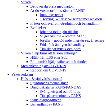
Vuxen
Behöver du prata med någon
Är du vuxen och misstänker PANS?
Immunsystemet
”Herxing” – Jarisch–Herxheimer reaktion
Frågor och svar om utredning och behandling
Berättelser
Johanna fick hjälp till slut
Vi ger oss inte – Josefin 24 år
Josefin – uppföljande intervju sex år senare
Frida fick äntligen behandling
Tim skapar musik och poesi
Vilken hjälp finns att få som anhörig?
Hjälp från LSS eller SoL
Ekonomisk hjälp, stiftelser och fonder
Med anledning av COVID-19
Rapport om COVID-19
Yrkesverksam
Hälso- & sjukvårdspersonal
Sjukdomens mekanismer
Diagnoskriterier PANS/PANDAS
Svårighetsgrad och förlopp
Tips på screening av PANS
Ställa diagnos/utreda
Behandling av PANS