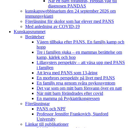
När ett barn förändras, Heddas väg till
diagnosen PANDAS
kunskapswebbinarium den 24 september 2026 om
immunpsykiatri
Föreläsning för skolor som har elever med PANS
Med anledning av COVID-19
Kunskapsrummet
Berättelser
Vägen tillbaka efter PANS. En familjs kamp och
hopp
Tre i familjen sjuka – en mammas berättelse om
kamp, kärlek och hop
Lillasysters perspektiv – att växa upp med PANS
i familjen
Att leva med PANS som 13-åring
En morbrors perspektiv på livet med PANS
En familjs resa genom svåra psykossymtom
Det var som om mitt barn försvann över en natt
När mitt barn förändrades efter covid
En mamma på Psykiatrikongressen
Föreläsningar
PANS och NPF
Professor Jennifer Frankovich, Stanford
University
Länkar till publikationer