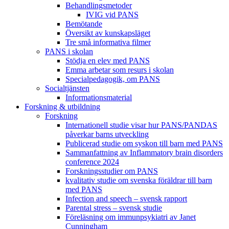
Behandlings­metoder
IVIG vid PANS
Bemötande
Översikt av kunskapsläget
Tre små informativa filmer
PANS i skolan
Stödja en elev med PANS
Emma arbetar som resurs i skolan
Specialpedagogik, om PANS
Socialtjänsten
Informationsmaterial
Forskning & utbildning
Forskning
Internationell studie visar hur PANS/PANDAS
påverkar barns utveckling
Publicerad studie om syskon till barn med PANS
Sammanfattning av Inflammatory brain disorders
conference 2024
Forskningsstudier om PANS
kvalitativ studie om svenska föräldrar till barn
med PANS
Infection and speech – svensk rapport
Parental stress – svensk studie
Föreläsning om immunpsykiatri av Janet
Cunningham