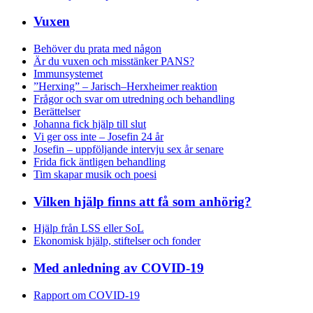
Vuxen
Behöver du prata med någon
Är du vuxen och misstänker PANS?
Immunsystemet
”Herxing” – Jarisch–Herxheimer reaktion
Frågor och svar om utredning och behandling
Berättelser
Johanna fick hjälp till slut
Vi ger oss inte – Josefin 24 år
Josefin – uppföljande intervju sex år senare
Frida fick äntligen behandling
Tim skapar musik och poesi
Vilken hjälp finns att få som anhörig?
Hjälp från LSS eller SoL
Ekonomisk hjälp, stiftelser och fonder
Med anledning av COVID-19
Rapport om COVID-19