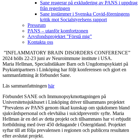
Sane reagerar på exkludering av PANS i uppdrag
från regeringen
Sane instämmer i Svenska Covid-föreningens
kritik mot Socialstyrelsens rapport
Pressrum
PANS – utanför komfortzonen
Arvsfondsprojektet ”Förstå mig”
Kontakta oss
”INFLAMMATORY BRAIN DISORDERS CONFERENCE”
2024 hölls 22-23 juni av Neuroimmune institute i USA.
Maria Hellman, Specialistläkare Barn och Ungdomspsykiatri på
Psykiatripartners i Linköping har följt konferensen och gjort en
sammanfattning åt förbundet Sane.
Läs sammanfattningen
här
Förbundet SANE och Immunopsykmottagningen på
Universitetssjukhuset i Linköping driver tillsammans projektet
”Prevalens av PANS genom ökad kunskap om sjukdomen bland
sjukvårdspersonal och elevhälsa i suicidpreventiv syfte. Maria
Hellman är en del av detta projekt och tillsammans har vi erbjudit
fortbildning med över 450 deltagande i Östergötland. Projektet
syftar till att följa prevalensen i regionen och publicera resultaten
efter avslutat projekt.