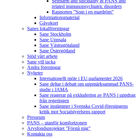
Selfharm and suicidality in PANS and
related immunopsychiatric disorders
Rapporten ”Som i en mardröm”
Informationsmaterial
Gåvokort
Sanes lokalföreningar
Sane Stockholm
Sane Uppsala
Sane Västragötaland
Sane Östergötland
Stöd vårt arbete
Sane vill tacka
Andra föreningar
Nyheter
Internationellt möte i EU-parlamentet 2026
Sane deltar i debatt om uppmärksammad PANS-
studie i JAMA
Sane reagerar på exkludering av PANS i uppdrag
från regeringen
Sane instämmer i Svenska Covid-föreningens
kritik mot Socialstyrelsens rapport
Pressrum
PANS – utanför komfortzonen
Arvsfondsprojektet ”Förstå mig”
Kontakta oss