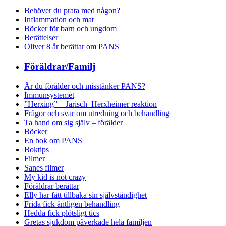
Behöver du prata med någon?
Inflammation och mat
Böcker för barn och ungdom
Berättelser
Oliver 8 år berättar om PANS
Föräldrar/Familj
Är du förälder och misstänker PANS?
Immunsystemet
”Herxing” – Jarisch–Herxheimer reaktion
Frågor och svar om utredning och behandling
Ta hand om sig själv – förälder
Böcker
En bok om PANS
Boktips
Filmer
Sanes filmer
My kid is not crazy
Föräldrar berättar
Elly har fått tillbaka sin självständighet
Frida fick äntligen behandling
Hedda fick plötsligt tics
Gretas sjukdom påverkade hela familjen