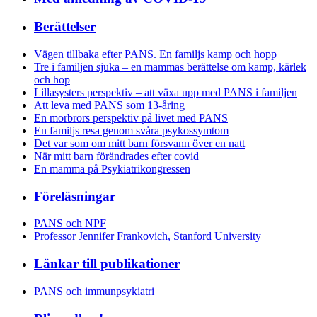
Berättelser
Vägen tillbaka efter PANS. En familjs kamp och hopp
Tre i familjen sjuka – en mammas berättelse om kamp, kärlek
och hop
Lillasysters perspektiv – att växa upp med PANS i familjen
Att leva med PANS som 13-åring
En morbrors perspektiv på livet med PANS
En familjs resa genom svåra psykossymtom
Det var som om mitt barn försvann över en natt
När mitt barn förändrades efter covid
En mamma på Psykiatrikongressen
Föreläsningar
PANS och NPF
Professor Jennifer Frankovich, Stanford University
Länkar till publikationer
PANS och immunpsykiatri