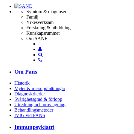
Symtom & diagnoser
Familj
Yrkesverksam
Forskning & utbildning
Kunskapsrummet
Om SANE
Mina
Mina
sidor
Sök
sidor
Sök
Om Pans
Historik
Myter & missuppfattningar
Diagnoskriterier
Svårighetsgrad & förlopp
Utredning och provtagning
Behandlings­metoder
IVIG vid PANS
Immunpsykiatri