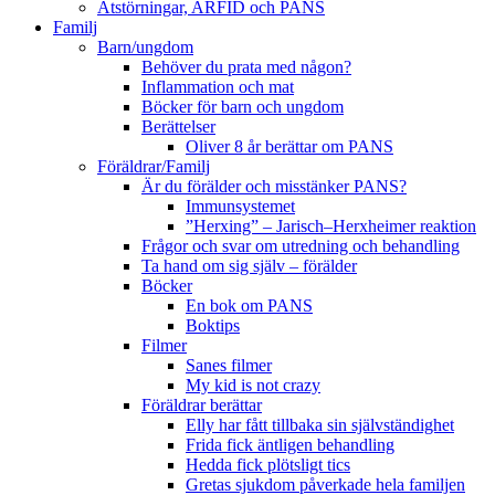
Ätstörningar, ARFID och PANS
Familj
Barn/ungdom
Behöver du prata med någon?
Inflammation och mat
Böcker för barn och ungdom
Berättelser
Oliver 8 år berättar om PANS
Föräldrar/Familj
Är du förälder och misstänker PANS?
Immunsystemet
”Herxing” – Jarisch–Herxheimer reaktion
Frågor och svar om utredning och behandling
Ta hand om sig själv – förälder
Böcker
En bok om PANS
Boktips
Filmer
Sanes filmer
My kid is not crazy
Föräldrar berättar
Elly har fått tillbaka sin självständighet
Frida fick äntligen behandling
Hedda fick plötsligt tics
Gretas sjukdom påverkade hela familjen