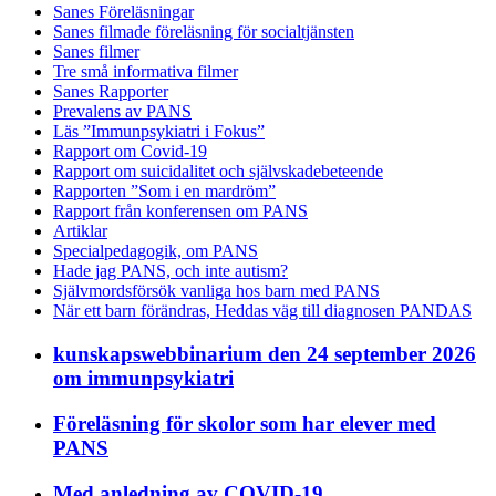
Sanes Föreläsningar
Sanes filmade föreläsning för socialtjänsten
Sanes filmer
Tre små informativa filmer
Sanes Rapporter
Prevalens av PANS
Läs ”Immunpsykiatri i Fokus”
Rapport om Covid-19
Rapport om suicidalitet och självskadebeteende
Rapporten ”Som i en mardröm”
Rapport från konferensen om PANS
Artiklar
Specialpedagogik, om PANS
Hade jag PANS, och inte autism?
Självmordsförsök vanliga hos barn med PANS
När ett barn förändras, Heddas väg till diagnosen PANDAS
kunskapswebbinarium den 24 september 2026
om immunpsykiatri
Föreläsning för skolor som har elever med
PANS
Med anledning av COVID-19