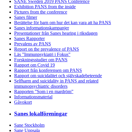
SANE Sweden 2019 PANS Conference
Exhibition PANS from the inside
Pictures from the conference
Sanes filmer
Berättelse för barn om hur det kan vara att ha PANS
Sanes informationskampanjer
Presentationer från Sanes hearing i riksdagen
Sanes Rapporter
Prevalens av PANS
Report on the prevalence of PANS
Läs ”Immunpsykiatri i Fokus”
Forskningsstudier om PANS
Rapport om Covid 19
Rapport från konferensen om PANS
Rapport om suicidalitet och självskadebeteende
Selfharm and suicidality in PANS and related
immunopsychiatric disorders
Rapporten ”Som i en mardröm”
Informationsmaterial
Gåvokort
Sanes lokalföreningar
Sane Stockholm
Sane Uppsala