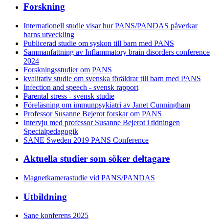
Forskning
Internationell studie visar hur PANS/PANDAS påverkar
barns utveckling
Publicerad studie om syskon till barn med PANS
Sammanfattning av Inflammatory brain disorders conference
2024
Forskningsstudier om PANS
kvalitativ studie om svenska föräldrar till barn med PANS
Infection and speech - svensk rapport
Parental stress - svensk studie
Föreläsning om immunpsykiatri av Janet Cunningham
Professor Susanne Bejerot forskar om PANS
Intervju med professor Susanne Bejerot i tidningen
Specialpedagogik
SANE Sweden 2019 PANS Conference
Aktuella studier som söker deltagare
Magnetkamerastudie vid PANS/PANDAS
Utbildning
Sane konferens 2025