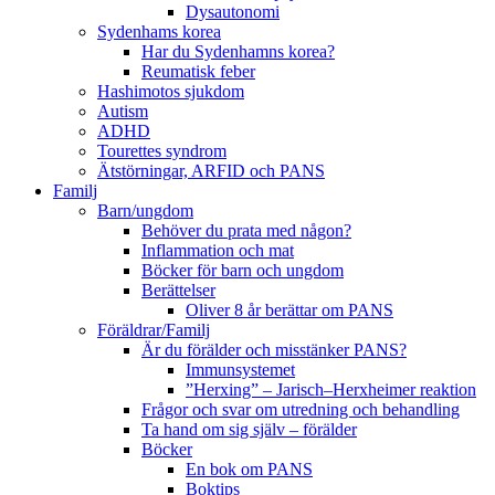
Dysautonomi
Sydenhams korea
Har du Sydenhamns korea?
Reumatisk feber
Hashimotos sjukdom
Autism
ADHD
Tourettes syndrom
Ätstörningar, ARFID och PANS
Familj
Barn/ungdom
Behöver du prata med någon?
Inflammation och mat
Böcker för barn och ungdom
Berättelser
Oliver 8 år berättar om PANS
Föräldrar/Familj
Är du förälder och misstänker PANS?
Immunsystemet
”Herxing” – Jarisch–Herxheimer reaktion
Frågor och svar om utredning och behandling
Ta hand om sig själv – förälder
Böcker
En bok om PANS
Boktips