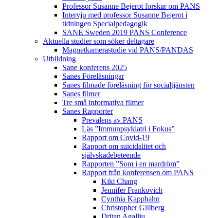
Professor Susanne Bejerot forskar om PANS
Intervju med professor Susanne Bejerot i
tidningen Specialpedagogik
SANE Sweden 2019 PANS Conference
Aktuella studier som söker deltagare
Magnetkamerastudie vid PANS/PANDAS
Utbildning
Sane konferens 2025
Sanes Föreläsningar
Sanes filmade föreläsning för socialtjänsten
Sanes filmer
Tre små informativa filmer
Sanes Rapporter
Prevalens av PANS
Läs ”Immunpsykiatri i Fokus”
Rapport om Covid-19
Rapport om suicidalitet och
självskadebeteende
Rapporten ”Som i en mardröm”
Rapport från konferensen om PANS
Kiki Chang
Jennifer Frankovich
Cynthia Kapphahn
Christopher Gillberg
Dritan Agalliu