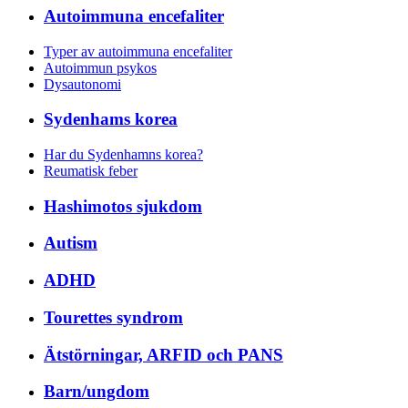
Autoimmuna encefaliter
Typer av autoimmuna encefaliter
Autoimmun psykos
Dysautonomi
Sydenhams korea
Har du Sydenhamns korea?
Reumatisk feber
Hashimotos sjukdom
Autism
ADHD
Tourettes syndrom
Ätstörningar, ARFID och PANS
Barn/ungdom