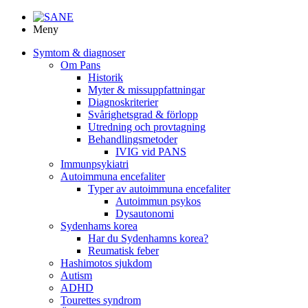
Meny
Symtom & diagnoser
Om Pans
Historik
Myter & missuppfattningar
Diagnoskriterier
Svårighetsgrad & förlopp
Utredning och provtagning
Behandlings­metoder
IVIG vid PANS
Immunpsykiatri
Autoimmuna encefaliter
Typer av autoimmuna encefaliter
Autoimmun psykos
Dysautonomi
Sydenhams korea
Har du Sydenhamns korea?
Reumatisk feber
Hashimotos sjukdom
Autism
ADHD
Tourettes syndrom