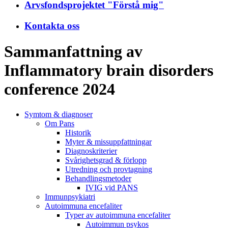
Arvsfondsprojektet "Förstå mig"
Kontakta oss
Sammanfattning av
Inflammatory brain disorders
conference 2024
Symtom & diagnoser
Om Pans
Historik
Myter & missuppfattningar
Diagnoskriterier
Svårighetsgrad & förlopp
Utredning och provtagning
Behandlings­metoder
IVIG vid PANS
Immunpsykiatri
Autoimmuna encefaliter
Typer av autoimmuna encefaliter
Autoimmun psykos