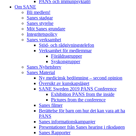
PANS och immunpsykiatri
Om SANE
Bli medlem!
Sanes stadgar
Sanes styrelse
Möt Sanes grundare
Integritetspolicy
Sanes verksamhet
Stöd- och rådgivningstelefon
Verksamhet för medlemmar
Föräldragrupper
Syskongrupper
Sanes Nyhetsbrev
Sanes Material
Ny medicinsk bedömning – second opinion
Översikt av kunskapsläget
SANE Sweden 2019 PANS Conference
Exhibition PANS from the inside
Pictures from the conference
Sanes filmer
Berättelse för barn om hur det kan vara att ha
PANS
Sanes informationskampanjer
Presentationer från Sanes hearing i riksdagen
Sanes Rapporter