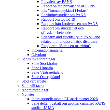
Prevalens av PANS
Report on the prevalence of PANS
Läs ”Immunpsykiatri i Fokus”
Forskningsstudier om PANS
Rapport om Covid 19
Rapport från konferensen om PANS
Rapport om suicidalitet och
självskadebeteende
Selfharm and suicidality in PANS and
related immunopsychiatric disorders
Rapporten ”Som i en mardröm”
Informationsmaterial
Gåvokort
Sanes lokalföreningar
Sane Stockholm
Sane Uppsala
Sane Västragötaland
Sane Östergötland
Stöd vårt arbete
Sane vill tacka
Andra föreningar
Nyheter
Internationellt möte i EU-parlamentet 2026
Sane deltar i debatt om uppmärksammad PANS-
studie i JAMA