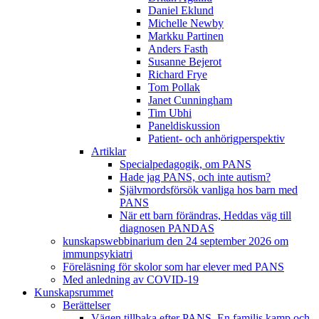
Daniel Eklund
Michelle Newby
Markku Partinen
Anders Fasth
Susanne Bejerot
Richard Frye
Tom Pollak
Janet Cunningham
Tim Ubhi
Paneldiskussion
Patient- och anhörigperspektiv
Artiklar
Specialpedagogik, om PANS
Hade jag PANS, och inte autism?
Självmordsförsök vanliga hos barn med
PANS
När ett barn förändras, Heddas väg till
diagnosen PANDAS
kunskapswebbinarium den 24 september 2026 om
immunpsykiatri
Föreläsning för skolor som har elever med PANS
Med anledning av COVID-19
Kunskapsrummet
Berättelser
Vägen tillbaka efter PANS. En familjs kamp och