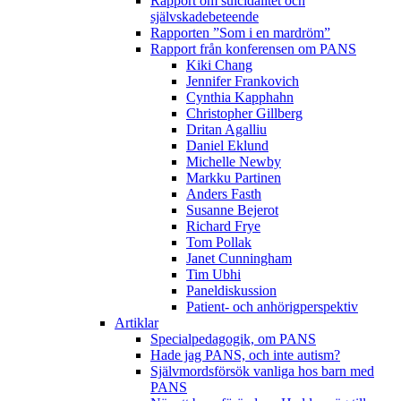
Rapport om suicidalitet och
självskadebeteende
Rapporten ”Som i en mardröm”
Rapport från konferensen om PANS
Kiki Chang
Jennifer Frankovich
Cynthia Kapphahn
Christopher Gillberg
Dritan Agalliu
Daniel Eklund
Michelle Newby
Markku Partinen
Anders Fasth
Susanne Bejerot
Richard Frye
Tom Pollak
Janet Cunningham
Tim Ubhi
Paneldiskussion
Patient- och anhörigperspektiv
Artiklar
Specialpedagogik, om PANS
Hade jag PANS, och inte autism?
Självmordsförsök vanliga hos barn med
PANS